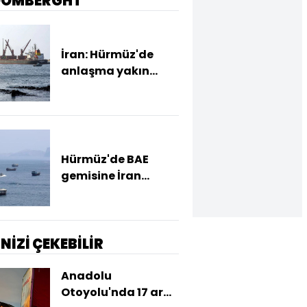
OOMBERGHT
İran: Hürmüz'de
anlaşma yakın
ancak şartlar
yerine gelmeli
Hürmüz'de BAE
gemisine İran
saldırısı
İNİZİ ÇEKEBİLİR
Anadolu
Otoyolu'nda 17 araç