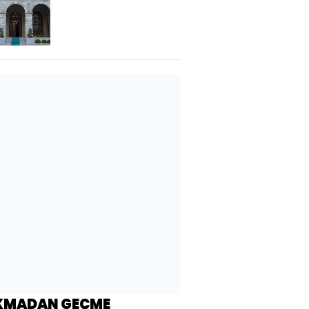
açıklaması
KMADAN GEÇME