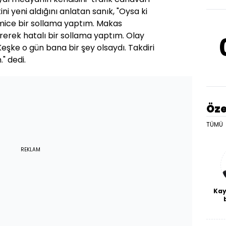
etini yeni aldığını anlatan sanık, "Oysa ki
mice bir sollama yaptım. Makas
rerek hatalı bir sollama yaptım. Olay
şke o gün bana bir şey olsaydı. Takdiri
 dedi.
Öze
TÜMÜ
REKLAM
Kay
De
haf
a