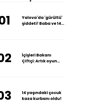
01
Yalova'da 'gürültü'
şiddeti! Baba ve 14
aylık kızı darp edildi
02
İçişleri Bakanı
Çiftçi: Artık oyun
kuran bir Türkiye
var
03
14 yaşındaki çocuk
kaza kurbanı oldu!