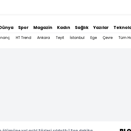
Dünya
Spor
Magazin
Kadın
Sağlık
Yazılar
Teknolo
İnanç
HT Trend
Ankara
Teyit
İstanbul
Ege
Çevre
Tüm Ha
n ölümüne yol açtı! Sözleri çıldırttı | Son dakika