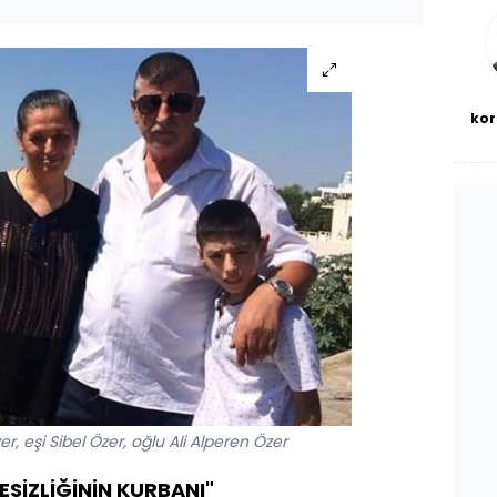
bl
kor
, eşi Sibel Özer, oğlu Ali Alperen Özer
SİZLİĞİNİN KURBANI"