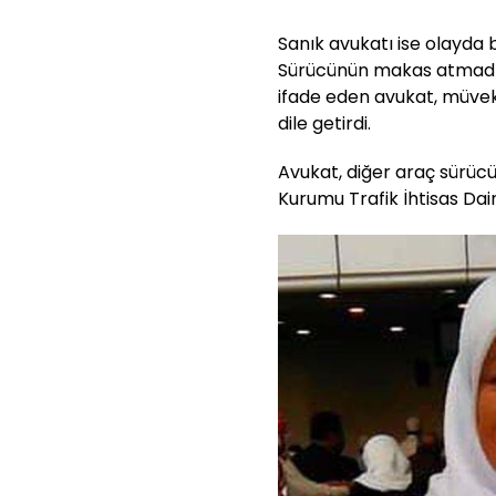
Sanık avukatı ise olayda b
Sürücünün makas atmadığı
ifade eden avukat, müvekk
dile getirdi.
Avukat, diğer araç sürücül
Kurumu Trafik İhtisas Dai