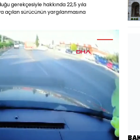
ğu gerekçesiyle hakkında 22,5 yıla
va açılan sürücünün yargılanmasına
Yüklendi
:
100.00%
BA
Oynatma