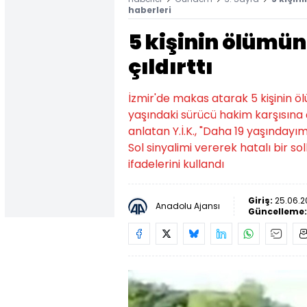
haberleri
5 kişinin ölümüne
çıldırttı
İzmir'de makas atarak 5 kişinin ö
yaşındaki sürücü hakim karşısına ç
anlatan Y.İ.K., "Daha 19 yaşında
Sol sinyalimi vererek hatalı bir 
ifadelerini kullandı
Giriş:
25.06.2
Anadolu Ajansı
Güncelleme