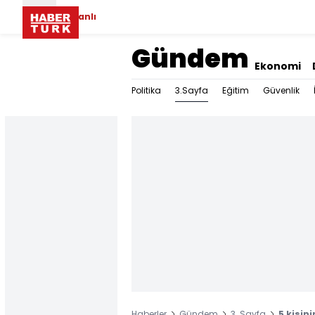
Canlı
Gündem
Ekonomi
3.Sayfa
Politika
Eğitim
Güvenlik
Haberler
Gündem
3. Sayfa
5 kişini