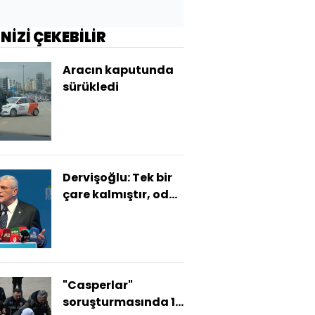
İNİZİ ÇEKEBİLİR
Aracın kaputunda
sürükledi
Dervişoğlu: Tek bir
çare kalmıştır, oda
bu iktidardan
kurtulmak
olacaktır
"Casperlar"
soruşturmasında 17