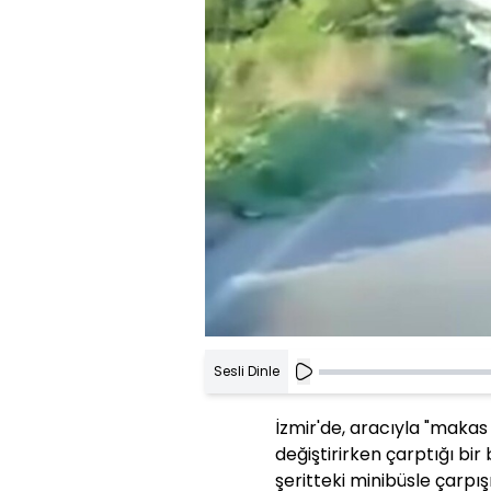
Sesli Dinle
İzmir'de, aracıyla "makas 
değiştirirken çarptığı bir
şeritteki minibüsle çarpış