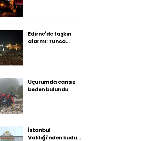
kazaya karıştı: 7
yaralı
Edirne'de taşkın
alarmı: Tunca
Köprüsü kapatıldı
Uçurumda cansız
beden bulundu
İstanbul
Valiliği'nden kuduz