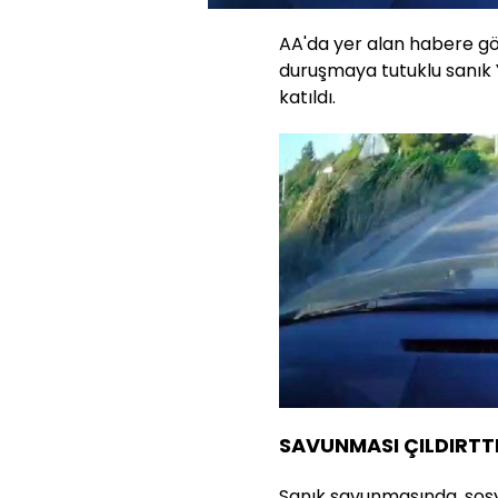
Aç
AA'da yer alan habere gö
duruşmaya tutuklu sanık Y
katıldı.
SAVUNMASI ÇILDIRTT
Sanık savunmasında, sosy