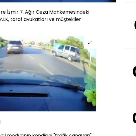
Hızı
re İzmir 7. Ağır Ceza Mahkemesindeki
.İ.K, taraf avukatları ve müştekiler
I
al medyanın kendisini "trafik canavarı"