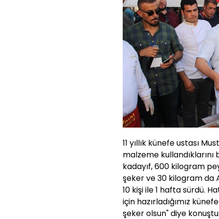
11 yıllık künefe ustası Mu
malzeme kullandıklarını 
kadayıf, 600 kilogram pey
şeker ve 30 kilogram da A
10 kişi ile 1 hafta sürdü.
için hazırladığımız künef
şeker olsun" diye konuştu