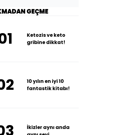
KMADAN GEÇME
01
Ketozis ve keto
gribine dikkat!
02
10 yılın en iyi 10
fantastik kitabı!
03
İkizler aynı anda
aynı şeyi