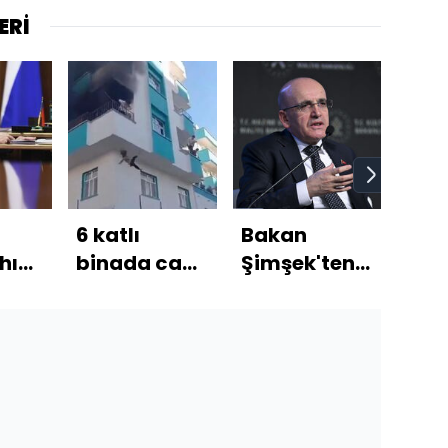
ERİ
a
6 katlı
Bakan
ABD
hı
binada can
Şimşek'ten
Joe
ak,
pazarı!
açığa satış
özür
açıklaması