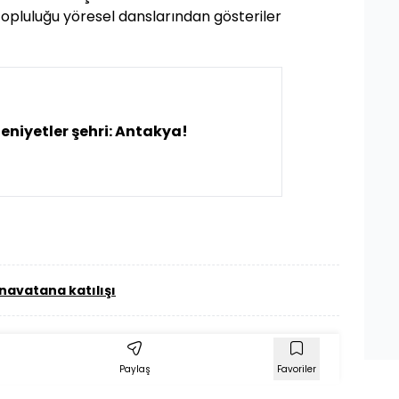
Topluluğu yöresel danslarından gösteriler
niyetler şehri: Antakya!
avatana katılışı
Paylaş
Favoriler