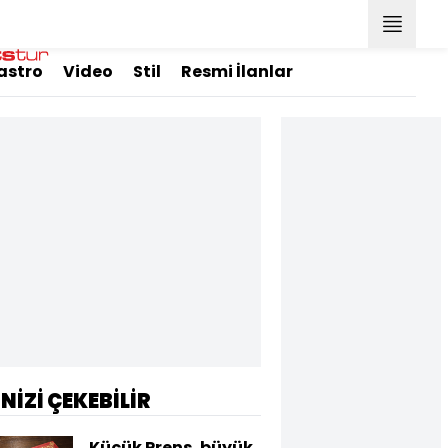
astro
Video
Stil
Resmi İlanlar
İNİZİ ÇEKEBİLİR
Küçük Prens, büyük