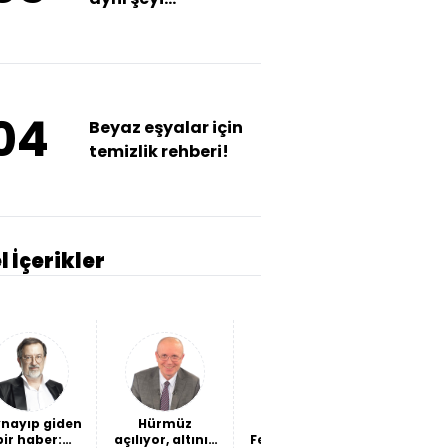
düşünebilir mi?
04
Beyaz eşyalar için
temizlik rehberi!
l İçerikler
nayıp giden
Hürmüz
Avantaj
Ceuta'da
bir haber:
açılıyor, altının
Fenerbahçe'de
Ceuta