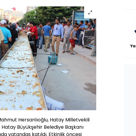
De
haf
a
bl
Ya
Mahmut Hersanlıoğlu, Hatay Milletvekili
Hatay Büyükşehir Belediye Başkanı
ıda vatandaş katıldı. Etkinlik öncesi