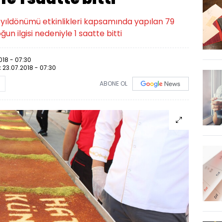
. yıldönümü etkinlikleri kapsamında yapılan 79
n ilgisi nedeniyle 1 saatte bitti
018 - 07:30
:
23.07.2018 - 07:30
ABONE OL