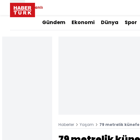
Canlı
Gündem
Ekonomi
Dünya
Spor
Haberler
Yaşam
79 metrelik künefe 
79 metrelik künef