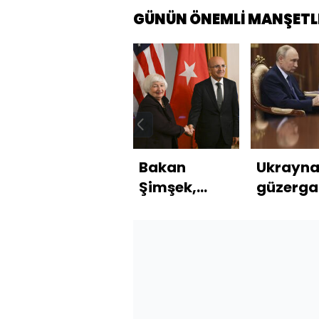
GÜNÜN ÖNEMLİ MANŞETL
Bakan
Ukrayn
Şimşek,
güzerga
ABD'li
kapatac
mevkidaşıyla
Rusya
görüştü
yenisini
arıyor