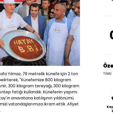
Öze
stafa Yılmaz, 79 metrelik künefe için 2 ton
TÜMÜ
belirterek, "Künefemize 800 kilogram
nir, 300 kilogram tereyağı, 300 kilogram
ntep fıstığı kullandık. Künefenin yapımı
 Hatay'ın anavatana katılışının yıldönümü
emizi vatandaşlarımıza ikram ettik. Afiyet
Kay
.