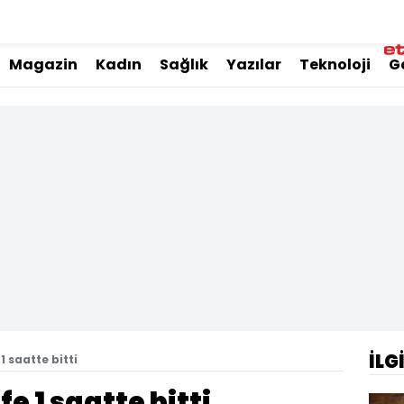
Magazin
Kadın
Sağlık
Yazılar
Teknoloji
G
İLG
1 saatte bitti
e 1 saatte bitti