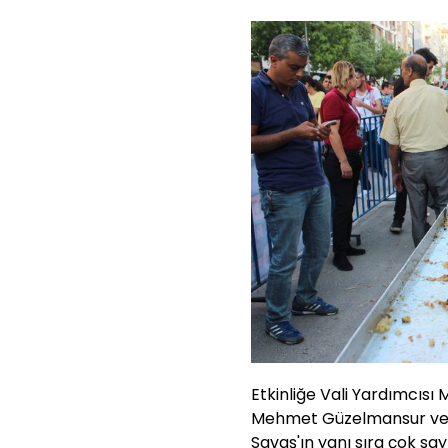
Etkinliğe Vali Yardımcısı 
Mehmet Güzelmansur ve 
Savaş'ın yanı sıra çok say