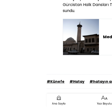
Gürcistan Halk Dansları 
sundu.
Mede
#Künefe
#Hatay
#hatayın an
Ana Sayfa
Yazı Boyutu