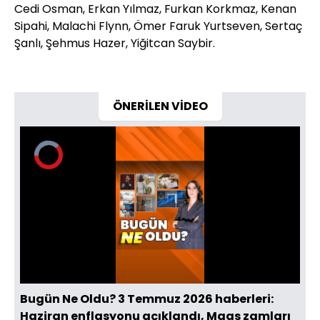
Cedi Osman, Erkan Yılmaz, Furkan Korkmaz, Kenan
Sipahi, Malachi Flynn, Ömer Faruk Yurtseven, Sertaç
Şanlı, Şehmus Hazer, Yiğitcan Saybir.
ÖNERİLEN VİDEO
Video
Oynatıcısı
yükleniyor.
Yüklendi
:
0%
Sesi
Oynatma
Aç
Hızı
Bugün Ne Oldu? 3 Temmuz 2026 haberleri:
Haziran enflasyonu açıklandı, Maaş zamları