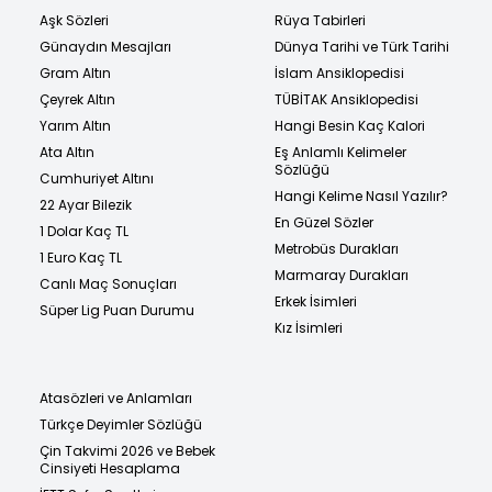
Aşk Sözleri
Rüya Tabirleri
Günaydın Mesajları
Dünya Tarihi ve Türk Tarihi
Gram Altın
İslam Ansiklopedisi
Çeyrek Altın
TÜBİTAK Ansiklopedisi
Yarım Altın
Hangi Besin Kaç Kalori
Ata Altın
Eş Anlamlı Kelimeler
Sözlüğü
Cumhuriyet Altını
Hangi Kelime Nasıl Yazılır?
22 Ayar Bilezik
En Güzel Sözler
1 Dolar Kaç TL
Metrobüs Durakları
1 Euro Kaç TL
Marmaray Durakları
Canlı Maç Sonuçları
Erkek İsimleri
Süper Lig Puan Durumu
Kız İsimleri
Atasözleri ve Anlamları
Türkçe Deyimler Sözlüğü
Çin Takvimi 2026 ve Bebek
Cinsiyeti Hesaplama