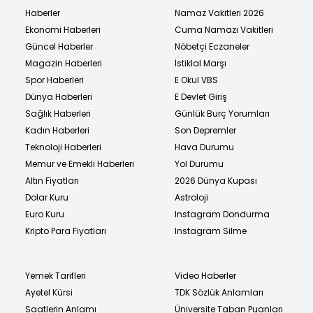
Haberler
Namaz Vakitleri 2026
Ekonomi Haberleri
Cuma Namazı Vakitleri
Güncel Haberler
Nöbetçi Eczaneler
Magazin Haberleri
İstiklal Marşı
Spor Haberleri
E Okul VBS
Dünya Haberleri
E Devlet Giriş
Sağlık Haberleri
Günlük Burç Yorumları
Kadın Haberleri
Son Depremler
Teknoloji Haberleri
Hava Durumu
Memur ve Emekli Haberleri
Yol Durumu
Altın Fiyatları
2026 Dünya Kupası
Dolar Kuru
Astroloji
Euro Kuru
Instagram Dondurma
Kripto Para Fiyatları
Instagram Silme
Yemek Tarifleri
Video Haberler
Ayetel Kürsi
TDK Sözlük Anlamları
Saatlerin Anlamı
Üniversite Taban Puanları