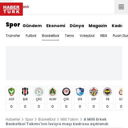
Canlı
Spor
Gündem
Ekonomi
Dünya
Magazin
Kadın
Basketbol
Transfer
Futbol
Tenis
Voleybol
NBA
Puan Du
ASF
BJK
ÇRZ
ALNY
ÇFK
EFK
EYP
FB
GS
0
0
0
0
0
0
0
0
0
Haberler
Spor
Basketbol
Milli Takım
A Milli Erkek
Basketbol Takımı'nın İsviçre maçı kadrosu açıklandı