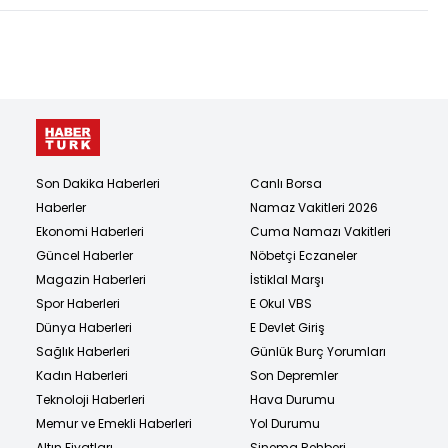
Son Dakika Haberleri
Canlı Borsa
Haberler
Namaz Vakitleri 2026
Ekonomi Haberleri
Cuma Namazı Vakitleri
Güncel Haberler
Nöbetçi Eczaneler
Magazin Haberleri
İstiklal Marşı
Spor Haberleri
E Okul VBS
Dünya Haberleri
E Devlet Giriş
Sağlık Haberleri
Günlük Burç Yorumları
Kadın Haberleri
Son Depremler
Teknoloji Haberleri
Hava Durumu
Memur ve Emekli Haberleri
Yol Durumu
Altın Fiyatları
Sinema Rehberi