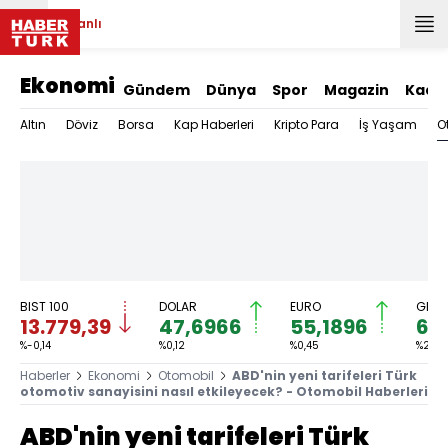
Canlı
Ekonomi
Gündem
Dünya
Spor
Magazin
Kadı
O
Altın
Döviz
Borsa
Kap Haberleri
Kripto Para
İş Yaşam
BIST 100
DOLAR
EURO
GRAM
13.779,39
47,6966
55,1896
6.
%-0,14
%0,12
%0,45
%2,59
Haberler
Ekonomi
Otomobil
ABD'nin yeni tarifeleri Türk
otomotiv sanayisini nasıl etkileyecek? - Otomobil Haberleri
ABD'nin yeni tarifeleri Türk