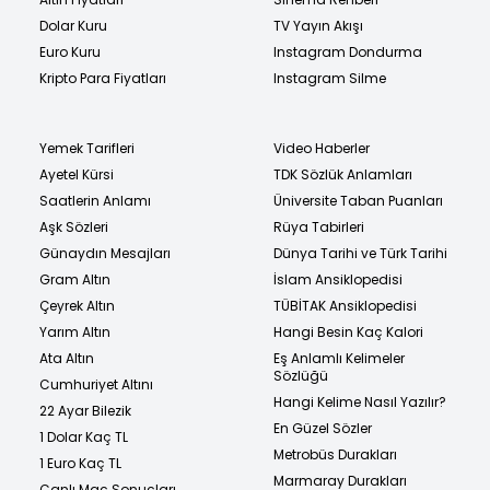
Dolar Kuru
TV Yayın Akışı
Euro Kuru
Instagram Dondurma
Kripto Para Fiyatları
Instagram Silme
Yemek Tarifleri
Video Haberler
Ayetel Kürsi
TDK Sözlük Anlamları
Saatlerin Anlamı
Üniversite Taban Puanları
Aşk Sözleri
Rüya Tabirleri
Günaydın Mesajları
Dünya Tarihi ve Türk Tarihi
Gram Altın
İslam Ansiklopedisi
Çeyrek Altın
TÜBİTAK Ansiklopedisi
Yarım Altın
Hangi Besin Kaç Kalori
Ata Altın
Eş Anlamlı Kelimeler
Sözlüğü
Cumhuriyet Altını
Hangi Kelime Nasıl Yazılır?
22 Ayar Bilezik
En Güzel Sözler
1 Dolar Kaç TL
Metrobüs Durakları
1 Euro Kaç TL
Marmaray Durakları
Canlı Maç Sonuçları