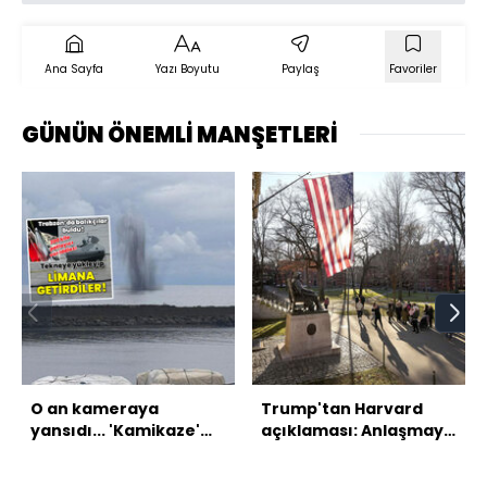
Ana Sayfa
Yazı Boyutu
Paylaş
Favoriler
GÜNÜN ÖNEMLİ MANŞETLERİ
O an kameraya
Trump'tan Harvard
yansıdı... 'Kamikaze'
açıklaması: Anlaşmaya
insansız deniz aracı
yakınız
imha edildi!