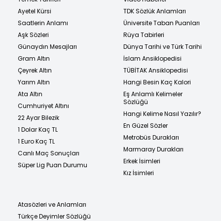
Ayetel Kürsi
TDK Sözlük Anlamları
Saatlerin Anlamı
Üniversite Taban Puanları
Aşk Sözleri
Rüya Tabirleri
Günaydın Mesajları
Dünya Tarihi ve Türk Tarihi
Gram Altın
İslam Ansiklopedisi
Çeyrek Altın
TÜBİTAK Ansiklopedisi
Yarım Altın
Hangi Besin Kaç Kalori
Ata Altın
Eş Anlamlı Kelimeler
Sözlüğü
Cumhuriyet Altını
Hangi Kelime Nasıl Yazılır?
22 Ayar Bilezik
En Güzel Sözler
1 Dolar Kaç TL
Metrobüs Durakları
1 Euro Kaç TL
Marmaray Durakları
Canlı Maç Sonuçları
Erkek İsimleri
Süper Lig Puan Durumu
Kız İsimleri
Atasözleri ve Anlamları
Türkçe Deyimler Sözlüğü