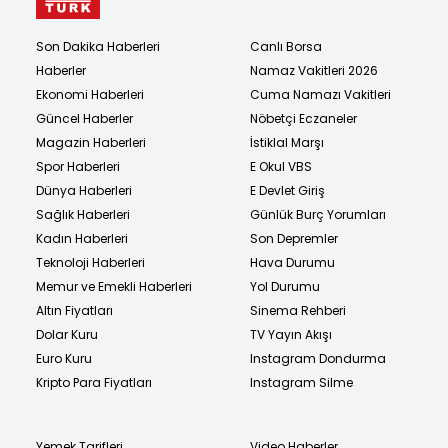
Son Dakika Haberleri
Canlı Borsa
Haberler
Namaz Vakitleri 2026
Ekonomi Haberleri
Cuma Namazı Vakitleri
Güncel Haberler
Nöbetçi Eczaneler
Magazin Haberleri
İstiklal Marşı
Spor Haberleri
E Okul VBS
Dünya Haberleri
E Devlet Giriş
Sağlık Haberleri
Günlük Burç Yorumları
Kadın Haberleri
Son Depremler
Teknoloji Haberleri
Hava Durumu
Memur ve Emekli Haberleri
Yol Durumu
Altın Fiyatları
Sinema Rehberi
Dolar Kuru
TV Yayın Akışı
Euro Kuru
Instagram Dondurma
Kripto Para Fiyatları
Instagram Silme
Yemek Tarifleri
Video Haberler