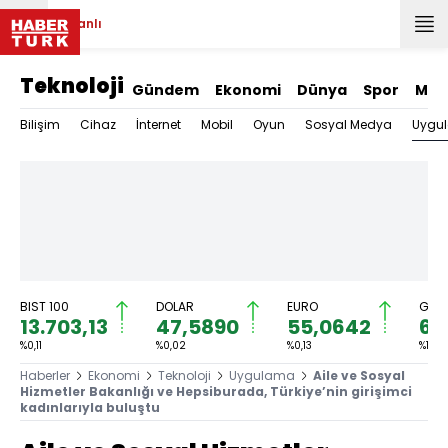
Canlı
Teknoloji
Gündem
Ekonomi
Dünya
Spor
Mag
Uygu
Bilişim
Cihaz
İnternet
Mobil
Oyun
Sosyal Medya
BIST 100
DOLAR
EURO
GRAM
13.703,13
47,5890
55,0642
6.
%0,11
%0,02
%0,13
%1,17
Haberler
Ekonomi
Teknoloji
Uygulama
Aile ve Sosyal
Hizmetler Bakanlığı ve Hepsiburada, Türkiye’nin girişimci
kadınlarıyla buluştu