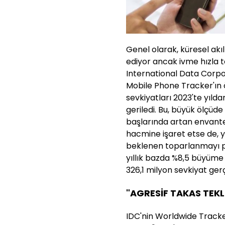
Genel olarak, küresel akı
ediyor ancak ivme hızla t
International Data Corp
Mobile Phone Tracker'ın ön
sevkiyatları 2023'te yılda
geriledi. Bu, büyük ölçüd
başlarında artan envanter
hacmine işaret etse de, yı
beklenen toparlanmayı p
yıllık bazda %8,5 büyüme
326,1 milyon sevkiyat gerç
"AGRESİF TAKAS TEKLİ
IDC'nin Worldwide Tracke