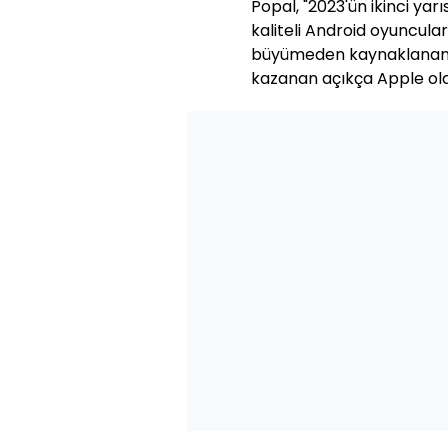
Popal, "2023'ün ikinci yar
kaliteli Android oyuncula
büyümeden kaynaklanan 
kazanan açıkça Apple old