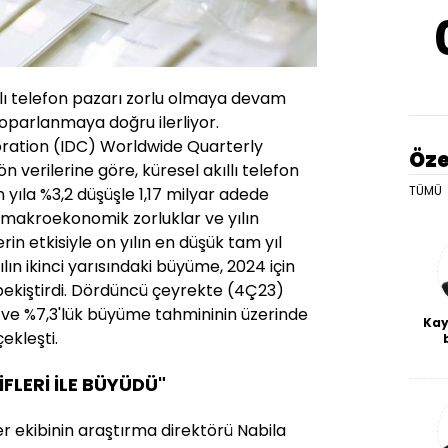
llı telefon pazarı zorlu olmaya devam
oparlanmaya doğru ilerliyor.
oration (IDC) Worldwide Quarterly
Öze
 verilerine göre, küresel akıllı telefon
TÜMÜ
n yıla %3,2 düşüşle 1,17 milyar adede
e makroekonomik zorluklar ve yılın
in etkisiyle on yılın en düşük tam yıl
lın ikinci yarısındaki büyüme, 2024 için
ekiştirdi. Dördüncü çeyrekte (4Ç23)
 ve %7,3'lük büyüme tahmininin üzerinde
Kay
ekleşti.
De
haf
FLERİ İLE BÜYÜDÜ"
a
bl
r ekibinin araştırma direktörü Nabila