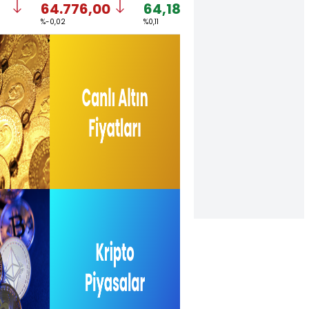
64.776,00
64,1848
1,1523
%-0,02
%0,11
%-0,26