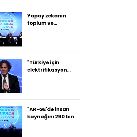
Yapay zekanın
toplum ve
ekonomide
yarattığı
dönüşümün şifreleri
"Türkiye için
elektrifikasyon
zorunluluktur"
"AR-GE'de insan
kaynağını 290 bine
çıkardık"