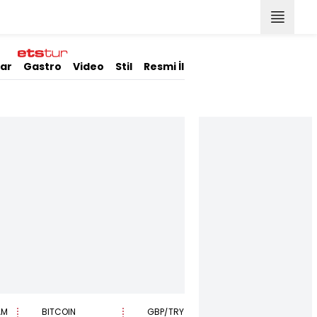
lar
Gastro
Video
Stil
Resmi İlanlar
AM
BITCOIN
GBP/TRY
EUR/USD