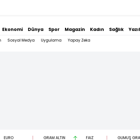
Ekonomi
Dünya
Spor
Magazin
Kadın
Sağlık
Yazı
n
Sosyal Medya
Uygulama
Yapay Zeka
EURO
GRAM ALTIN
FAİZ
GÜMÜŞ GR