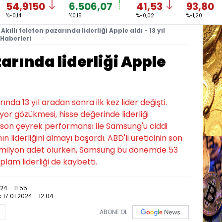
54,9150
6.506,07
41,53
93,80
%-0,14
%0,15
%-0,02
%-1,20
Akıllı telefon pazarında liderliği Apple aldı - 13 yıl
 Haberleri
zarında liderliği Apple
nda 13 yıl aradan sonra ilk kez lider değişti.
r gözükmesi, hisse değerinde liderliği
 son çeyrek performansı ile Samsung'u ciddi
n liderliğini almayı başardı. ABD'li üreticinin son
.5 milyon adet olurken, Samsung bu dönemde 53
lam liderliği de kaybetti.
24 - 11:55
:
17.01.2024 - 12:04
ABONE OL