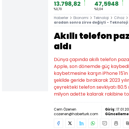
13.798,82
47,5948
%0,70
%0,04
Haberler
Ekonomi
Teknoloji
Cihaz
aradan sonra zirve değişti - Teknoloji
Akıllı telefon pa
aldı
Dünya çapında akıllı telefon pazarı
Apple, son dönemde güç kaybediyo
kaybetmesine karşın iPhone 15'in
şekilde geride bırakarak 2023 yılını
çeyrekteki telefon sevkiyatı 80
milyon adette kalarak rakibine top
Cem Özenen
Giriş:
17.01.20
cozenen@haberturk.com
Güncelleme