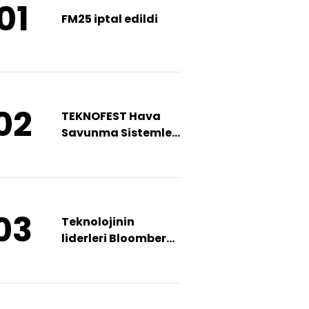
01
FM25 iptal edildi
02
TEKNOFEST Hava
Savunma Sistemleri
Yarışması için
başvurular sürüyor
03
Teknolojinin
liderleri Bloomberg
HT Teknoloji
Zirvesi’nde bir
araya geliyor