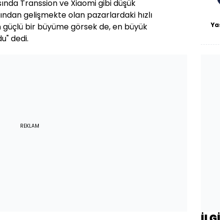
ısında Transsion ve Xiaomi gibi düşük
rından gelişmekte olan pazarlardaki hızlı
Ya
güçlü bir büyüme görsek de, en büyük
u" dedi.
REKLAM
İLG