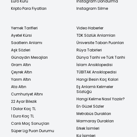
Euro Kuru
Instagram Dondurma
Kripto Para Fiyatları
Instagram Silme
Yemek Tarifleri
Video Haberler
Ayetel Kürsi
TDK Sözlük Anlamları
Saatlerin Anlamı
Üniversite Taban Puanları
Aşk Sözleri
Rüya Tabirleri
Günaydın Mesajları
Dünya Tarihi ve Türk Tarihi
Gram Altın
İslam Ansiklopedisi
Çeyrek Altın
TÜBİTAK Ansiklopedisi
Yarım Altın
Hangi Besin Kaç Kalori
Ata Altın
Eş Anlamlı Kelimeler
Sözlüğü
Cumhuriyet Altını
Hangi Kelime Nasıl Yazılır?
22 Ayar Bilezik
En Güzel Sözler
1 Dolar Kaç TL
Metrobüs Durakları
1 Euro Kaç TL
Marmaray Durakları
Canlı Maç Sonuçları
Erkek İsimleri
Süper Lig Puan Durumu
Kız İsimleri