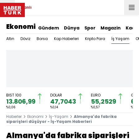
Canlı
Ekonomi
Gündem
Dünya
Spor
Magazin
Kadı
İş Yaşam
Altın
Döviz
Borsa
Kap Haberleri
Kripto Para
O
BIST 100
DOLAR
EURO
GRA
13.806,99
47,7043
55,2529
6.
%0,06
%0,14
%0,57
%2,7
Haberler
Ekonomi
İş-Yaşam
Almanya'da fabrika
siparişleri düşüyor - İş-Yaşam Haberleri
Almanya'da fabrika siparişleri