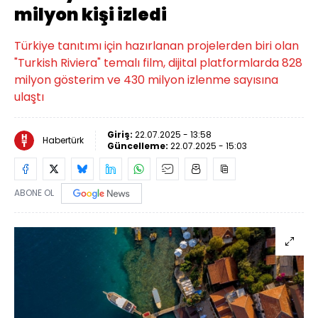
milyon kişi izledi
Türkiye tanıtımı için hazırlanan projelerden biri olan
"Turkish Riviera" temalı film, dijital platformlarda 828
milyon gösterim ve 430 milyon izlenme sayısına
ulaştı
Giriş:
22.07.2025 - 13:58
Habertürk
Güncelleme:
22.07.2025 - 15:03
ABONE OL