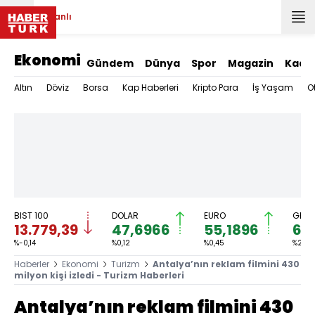
Canlı
Ekonomi
Gündem
Dünya
Spor
Magazin
Kadı
Altın
Döviz
Borsa
Kap Haberleri
Kripto Para
İş Yaşam
O
BIST 100
DOLAR
EURO
GRAM
13.779,39
47,6966
55,1896
6.
%-0,14
%0,12
%0,45
%2,59
Haberler
Ekonomi
Turizm
Antalya’nın reklam filmini 430
milyon kişi izledi - Turizm Haberleri
Antalya’nın reklam filmini 430