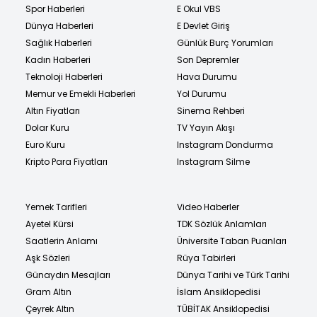
Spor Haberleri
E Okul VBS
Dünya Haberleri
E Devlet Giriş
Sağlık Haberleri
Günlük Burç Yorumları
Kadın Haberleri
Son Depremler
Teknoloji Haberleri
Hava Durumu
Memur ve Emekli Haberleri
Yol Durumu
Altın Fiyatları
Sinema Rehberi
Dolar Kuru
TV Yayın Akışı
Euro Kuru
Instagram Dondurma
Kripto Para Fiyatları
Instagram Silme
Yemek Tarifleri
Video Haberler
Ayetel Kürsi
TDK Sözlük Anlamları
Saatlerin Anlamı
Üniversite Taban Puanları
Aşk Sözleri
Rüya Tabirleri
Günaydın Mesajları
Dünya Tarihi ve Türk Tarihi
Gram Altın
İslam Ansiklopedisi
Çeyrek Altın
TÜBİTAK Ansiklopedisi