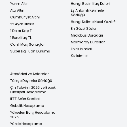
Yarım Altın
Hangi Besin Kaç Kalori
Ata Altın
Eş Anlamlı Kelimeler
Sözlüğü
Cumhuriyet Altını
Hangi Kelime Nasıl Yazılır?
22 Ayar Bilezik
En Güzel Sözler
1 Dolar Kaç TL
Metrobüs Durakları
1 Euro Kaç TL
Marmaray Durakları
Canlı Maç Sonuçları
Erkek İsimleri
Süper Lig Puan Durumu
Kız İsimleri
Atasözleri ve Anlamları
Türkçe Deyimler Sözlüğü
Çin Takvimi 2026 ve Bebek
Cinsiyeti Hesaplama
İETT Sefer Saatleri
Gebelik Hesaplama
Yükselen Burç Hesaplama
2026
Yüzde Hesaplama