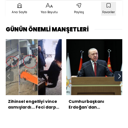
Ana Sayfa
Yazı Boyutu
Paylaş
Favoriler
GÜNÜN ÖNEMLİ MANŞETLERİ
Zihinsel engelliyi vince
Cumhurbaşkanı
asmışlardı... Feci darp
Erdoğan'dan
ortayı çıktı!
açıklamalar