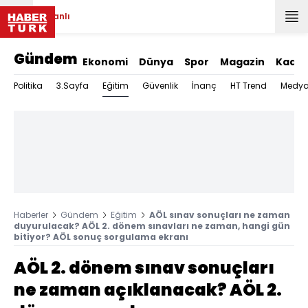
Canlı
Gündem
Ekonomi
Dünya
Spor
Magazin
Kadın
Eğitim
Politika
3.Sayfa
Güvenlik
İnanç
HT Trend
Medy
Haberler
Gündem
Eğitim
AÖL sınav sonuçları ne zaman
duyurulacak? AÖL 2. dönem sınavları ne zaman, hangi gün
bitiyor? AÖL sonuç sorgulama ekranı
AÖL 2. dönem sınav sonuçları
ne zaman açıklanacak? AÖL 2.