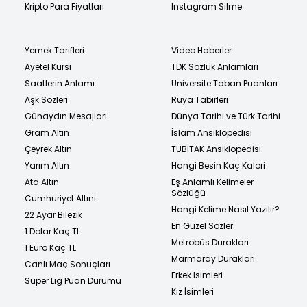
Kripto Para Fiyatları
Instagram Silme
Yemek Tarifleri
Video Haberler
Ayetel Kürsi
TDK Sözlük Anlamları
Saatlerin Anlamı
Üniversite Taban Puanları
Aşk Sözleri
Rüya Tabirleri
Günaydın Mesajları
Dünya Tarihi ve Türk Tarihi
Gram Altın
İslam Ansiklopedisi
Çeyrek Altın
TÜBİTAK Ansiklopedisi
Yarım Altın
Hangi Besin Kaç Kalori
Ata Altın
Eş Anlamlı Kelimeler
Sözlüğü
Cumhuriyet Altını
Hangi Kelime Nasıl Yazılır?
22 Ayar Bilezik
En Güzel Sözler
1 Dolar Kaç TL
Metrobüs Durakları
1 Euro Kaç TL
Marmaray Durakları
Canlı Maç Sonuçları
Erkek İsimleri
Süper Lig Puan Durumu
Kız İsimleri