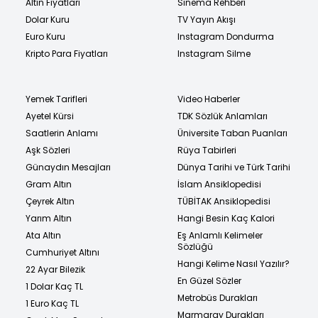
Altın Fiyatları
Sinema Rehberi
Dolar Kuru
TV Yayın Akışı
Euro Kuru
Instagram Dondurma
Kripto Para Fiyatları
Instagram Silme
Yemek Tarifleri
Video Haberler
Ayetel Kürsi
TDK Sözlük Anlamları
Saatlerin Anlamı
Üniversite Taban Puanları
Aşk Sözleri
Rüya Tabirleri
Günaydın Mesajları
Dünya Tarihi ve Türk Tarihi
Gram Altın
İslam Ansiklopedisi
Çeyrek Altın
TÜBİTAK Ansiklopedisi
Yarım Altın
Hangi Besin Kaç Kalori
Ata Altın
Eş Anlamlı Kelimeler
Sözlüğü
Cumhuriyet Altını
Hangi Kelime Nasıl Yazılır?
22 Ayar Bilezik
En Güzel Sözler
1 Dolar Kaç TL
Metrobüs Durakları
1 Euro Kaç TL
Marmaray Durakları