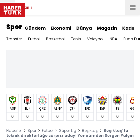
Canlı
Spor
Gündem
Ekonomi
Dünya
Magazin
Kadın
Futbol
Transfer
Basketbol
Tenis
Voleybol
NBA
Puan Du
ASF
BJK
ÇRZ
ALNY
ÇFK
EFK
EYP
FB
GS
0
0
0
0
0
0
0
0
0
Haberler
Spor
Futbol
Süper Lig
Beşiktaş
Beşiktaş'ta
teknik direktörlüğe sürpriz aday! Yönetimden Sergen Yalçın