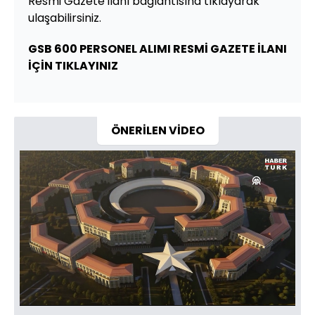
Resmi Gazete ilanı bağlantısına tıklayarak
ulaşabilirsiniz.
GSB 600 PERSONEL ALIMI RESMİ GAZETE İLANI
İÇİN TIKLAYINIZ
ÖNERİLEN VİDEO
Yüklendi
:
30.54%
Sesi
Oynatma
480
Aç
Hızı