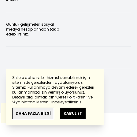
Günlük gelişmeleri sosyal
medya hesaplarından takip
edebilirsiniz.
Sizlere daha iyi bir hizmet sunabilmek için
sitemizde çerezlerden faydalanıyoruz.
Sitemizi kullanmaya devam ederek çerezleri
Powered by
Translate
kullanmamıza izin vermiş oluyorsunuz.
Detaylı bilgi almak için
‘Çerez Politikasını’
ve
‘Aydınlatma Metnini’
inceleyebilirsiniz.
Bu çeviride
Google Translete
kullanılmıştır.
Anlam ve çeviri hatalarından
haberturk.com
DAHA FAZLA BİLGİ
KABUL ET
sorumlu değildir.