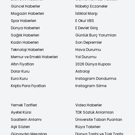
Güncel Haberler
Nöbetçi Eczaneler
Magazin Haberleri
İstiklal Marşı
Spor Haberleri
E Okul VBS
Dünya Haberleri
E Devlet Giriş
Sağlık Haberleri
Günlük Burç Yorumları
Kadın Haberleri
Son Depremler
Teknoloji Haberleri
Hava Durumu
Memur ve Emekli Haberleri
Yol Durumu
Altın Fiyatları
2026 Dünya Kupası
Dolar Kuru
Astroloji
Euro Kuru
Instagram Dondurma
Kripto Para Fiyatları
Instagram Silme
Yemek Tarifleri
Video Haberler
Ayetel Kürsi
TDK Sözlük Anlamları
Saatlerin Anlamı
Üniversite Taban Puanları
Aşk Sözleri
Rüya Tabirleri
Günaydın Mesajları
Dünya Tarihi ve Türk Tarihi