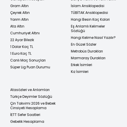
Gram Altın
İslam Ansiklopedisi
Çeyrek Altın
TÜBİTAK Ansiklopedisi
Yarım Altın
Hangi Besin Kaç Kalori
Ata Altın
Eş Anlamlı Kelimeler
Sözlüğü
Cumhuriyet Altını
Hangi Kelime Nasıl Yazılır?
22 Ayar Bilezik
En Güzel Sözler
1 Dolar Kaç TL
Metrobüs Durakları
1 Euro Kaç TL
Marmaray Durakları
Canlı Maç Sonuçları
Erkek İsimleri
Süper Lig Puan Durumu
Kız İsimleri
Atasözleri ve Anlamları
Türkçe Deyimler Sözlüğü
Çin Takvimi 2026 ve Bebek
Cinsiyeti Hesaplama
İETT Sefer Saatleri
Gebelik Hesaplama