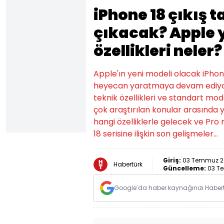
iPhone 18 çıkış t
çıkacak? Apple y
özellikleri neler?
Apple'ın yeni modeli olacak iPhone 1
heyecan yaratmaya devam ediyor. 
teknik özellikleri ve standart mode
çok araştırılan konular arasında y
hangi özelliklerle gelecek ve Pro
18 serisine ilişkin son gelişmeler...
Giriş:
03 Temmuz 20
Habertürk
Güncelleme:
03 Te
Google’da haber kaynağınızı Habertü