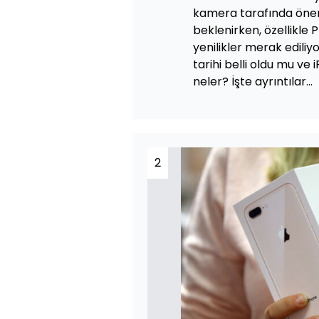
kamera tarafında öneml
beklenirken, özellikle
yenilikler merak ediliy
tarihi belli oldu mu ve 
neler? İşte ayrıntılar...
2