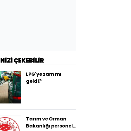
İNİZİ ÇEKEBİLİR
LPG'ye zam mı
geldi?
Tarım ve Orman
Bakanlığı personel