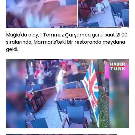
Muğla'da olay, 1 Temmuz Çarşamba günü saat 21.00
sıralarında, Marmaris'teki bir restoranda meydana
geldi.
Yüklendi
:
84.72%
Sesi
Oynatma
Aç
Hızı