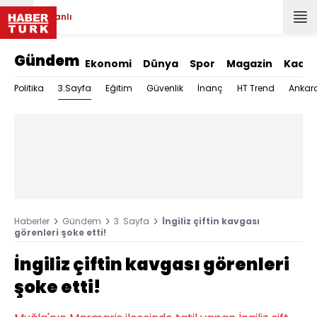
Canlı
Gündem
Ekonomi
Dünya
Spor
Magazin
Kadın
3.Sayfa
Politika
Eğitim
Güvenlik
İnanç
HT Trend
Ankar
Haberler
Gündem
3. Sayfa
İngiliz çiftin kavgası
görenleri şoke etti!
İngiliz çiftin kavgası görenleri
şoke etti!