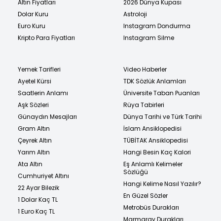
Altın Fiyatları
2026 Dünya Kupası
Dolar Kuru
Astroloji
Euro Kuru
Instagram Dondurma
Kripto Para Fiyatları
Instagram Silme
Yemek Tarifleri
Video Haberler
Ayetel Kürsi
TDK Sözlük Anlamları
Saatlerin Anlamı
Üniversite Taban Puanları
Aşk Sözleri
Rüya Tabirleri
Günaydın Mesajları
Dünya Tarihi ve Türk Tarihi
Gram Altın
İslam Ansiklopedisi
Çeyrek Altın
TÜBİTAK Ansiklopedisi
Yarım Altın
Hangi Besin Kaç Kalori
Ata Altın
Eş Anlamlı Kelimeler
Sözlüğü
Cumhuriyet Altını
Hangi Kelime Nasıl Yazılır?
22 Ayar Bilezik
En Güzel Sözler
1 Dolar Kaç TL
Metrobüs Durakları
1 Euro Kaç TL
Marmaray Durakları