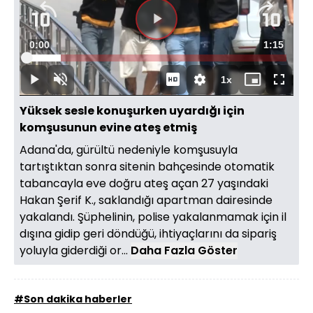
Videoyu
Süre
0:00
Toplam
1:15
Oynat
Yüklendi
:
13.28%
Süre
1x
Oynat
Sesi
Oynatma
Mini
Tam
Aç
Hızı
oynatıcı
Ekran
Yüksek sesle konuşurken uyardığı için
komşusunun evine ateş etmiş
Adana'da, gürültü nedeniyle komşusuyla
tartıştıktan sonra sitenin bahçesinde otomatik
tabancayla eve doğru ateş açan 27 yaşındaki
Hakan Şerif K., saklandığı apartman dairesinde
yakalandı. Şüphelinin, polise yakalanmamak için il
dışına gidip geri döndüğü, ihtiyaçlarını da sipariş
yoluyla giderdiği or...
Daha Fazla Göster
#Son dakika haberler