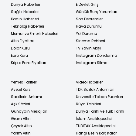
Dünya Haberleri
E Devlet Giriş
Sağlık Haberleri
Günlük Burç Yorumları
Kadın Haberleri
Son Depremler
Teknoloji Haberleri
Hava Durumu
Memur ve Emekli Haberleri
Yol Durumu
Altın Fiyatları
Sinema Rehberi
Dolar Kuru
TV Yayın Akışı
Euro Kuru
Instagram Dondurma
Kripto Para Fiyatları
Instagram Silme
Yemek Tarifleri
Video Haberler
Ayetel Kürsi
TDK Sözlük Anlamları
Saatlerin Anlamı
Üniversite Taban Puanları
Aşk Sözleri
Rüya Tabirleri
Günaydın Mesajları
Dünya Tarihi ve Türk Tarihi
Gram Altın
İslam Ansiklopedisi
Çeyrek Altın
TÜBİTAK Ansiklopedisi
Yarım Altın
Hangi Besin Kaç Kalori