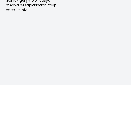
Günlük gelişmeleri sosyal
medya hesaplarından takip
edebilirsiniz.