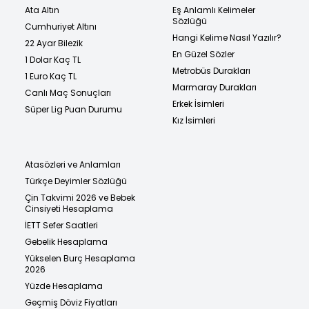
Ata Altın
Eş Anlamlı Kelimeler
Sözlüğü
Cumhuriyet Altını
Hangi Kelime Nasıl Yazılır?
22 Ayar Bilezik
En Güzel Sözler
1 Dolar Kaç TL
Metrobüs Durakları
1 Euro Kaç TL
Marmaray Durakları
Canlı Maç Sonuçları
Erkek İsimleri
Süper Lig Puan Durumu
Kız İsimleri
Atasözleri ve Anlamları
Türkçe Deyimler Sözlüğü
Çin Takvimi 2026 ve Bebek
Cinsiyeti Hesaplama
İETT Sefer Saatleri
Gebelik Hesaplama
Yükselen Burç Hesaplama
2026
Yüzde Hesaplama
Geçmiş Döviz Fiyatları