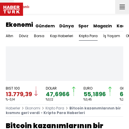
Canlı
Ekonomi
Gündem
Dünya
Spor
Magazin
Kadı
Kripto Para
Altın
Döviz
Borsa
Kap Haberleri
İş Yaşam
O
BIST 100
DOLAR
EURO
GRAM
13.779,39
47,6966
55,1896
6.
%-0,14
%0,12
%0,45
%2,59
Haberler
Ekonomi
Kripto Para
Bitcoin kazanımlarının bir
kısmını geri verdi - Kripto Para Haberleri
Bitcoin kazanımlarının bir