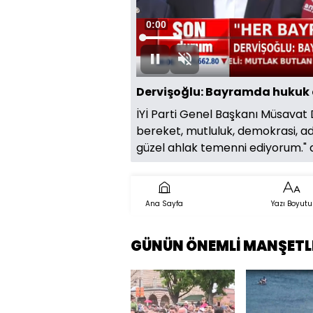
Süre
0:00
Yüklendi
:
9.00%
Oynat
Sesi
Aç
Dervişoğlu: Bayramda hukuk 
İYİ Parti Genel Başkanı Müsavat
bereket, mutluluk, demokrasi, a
güzel ahlak temenni ediyorum." d
Ana Sayfa
Yazı Boyutu
GÜNÜN ÖNEMLİ MANŞETL