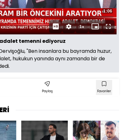
Oynat
Toplam
1:06
Süre
1x
Oynatma
Mini
Tam
Hızı
oynatıcı
Ekran
adalet temenni ediyoruz
 Dervişoğlu, "Ben insanlara bu bayramda huzur,
dalet, hukukun yanında aynı zamanda bir de
edi.
Paylaş
Favoriler
ERİ