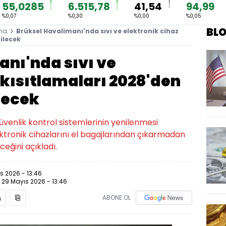
55,0285
6.515,78
41,54
94,99
%0,07
%0,30
%0,00
%0,05
BL
ma
Brüksel Havalimanı'nda sıvı ve elektronik cihaz
ilecek
anı'nda sıvı ve
 kısıtlamaları 2028'den
lecek
üvenlik kontrol sistemlerinin yenilenmesi
ktronik cihazlarını el bagajlarından çıkarmadan
eğini açıkladı.
s 2026 - 13:46
:
29 Mayıs 2026 - 13:46
ABONE OL