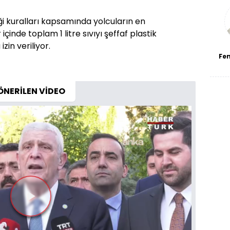
bl
i kuralları kapsamında yolcuların en
r içinde toplam 1 litre sıvıyı şeffaf plastik
zin veriliyor.
Fe
ÖNERİLEN VİDEO
Videoyu