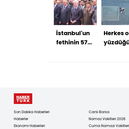
İstanbul'un
Herkes 
fethinin 573.
yüzdüğ
yıl
sanıyord
dönümünde
Ama
büyük coşku
hareket
etmiyor
Son Dakika Haberleri
Canlı Borsa
Haberler
Namaz Vakitleri 2026
Ekonomi Haberleri
Cuma Namazı Vakitler