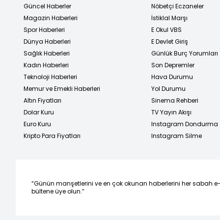
Güncel Haberler
Nöbetçi Eczaneler
Magazin Haberleri
İstiklal Marşı
Spor Haberleri
E Okul VBS
Dünya Haberleri
E Devlet Giriş
Sağlık Haberleri
Günlük Burç Yorumları
Kadın Haberleri
Son Depremler
Teknoloji Haberleri
Hava Durumu
Memur ve Emekli Haberleri
Yol Durumu
Altın Fiyatları
Sinema Rehberi
Dolar Kuru
TV Yayın Akışı
Euro Kuru
Instagram Dondurma
Kripto Para Fiyatları
Instagram Silme
“Günün manşetlerini ve en çok okunan haberlerini her sabah e
bültene üye olun.”