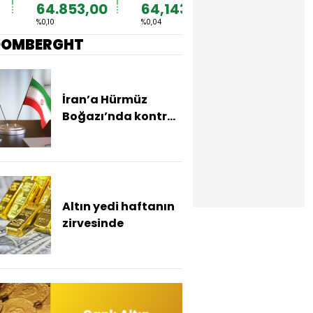
64.853,00
64,1435
1,1546
%0,10
%0,04
%-0,06
%
OOMBERGHT
İran’a Hürmüz
Boğazı’nda kontrol
yetkisi verecek
anlaşma masada
Altın yedi haftanın
zirvesinde