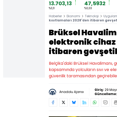
13.703,13
47,5932
%0,11
%0,03
Haberler
Ekonomi
Teknoloji
Uygula
kısıtlamaları 2028'den itibaren gevşet
Brüksel Havalim
elektronik cihaz
itibaren gevşeti
Belçika'daki Brüksel Havalimanı, g
kapsamında yolcuların sıvı ve ele
güvenlik taramasından geçirebilec
Giriş:
29 Mayı
Anadolu Ajansı
Güncelleme