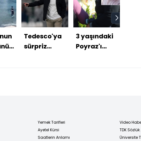
onun
Tedesco'ya
3 yaşındaki
ABD
ünü
sürpriz
Poyraz'ı
Anl
u...
talip!
parçalara
çok 
ayırmış! Bir
annenin
du!
bittiği an!
Yemek Tarifleri
Video Habe
Ayetel Kürsi
TDK Sözlük
i
Saatlerin Anlamı
Üniversite