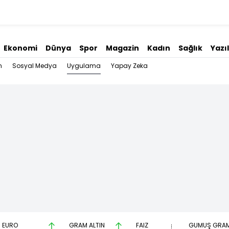
Ekonomi
Dünya
Spor
Magazin
Kadın
Sağlık
Yazı
Uygulama
n
Sosyal Medya
Yapay Zeka
EURO
GRAM ALTIN
FAİZ
GÜMÜŞ GRA