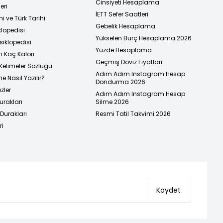
Cinsiyeti Hesaplama
eri
İETT Sefer Saatleri
i ve Türk Tarihi
Gebelik Hesaplama
klopedisi
Yükselen Burç Hesaplama 2026
siklopedisi
Yüzde Hesaplama
n Kaç Kalori
Geçmiş Döviz Fiyatları
Kelimeler Sözlüğü
Adım Adım Instagram Hesap
e Nasıl Yazılır?
Dondurma 2026
zler
Adım Adım Instagram Hesap
urakları
Silme 2026
urakları
Resmi Tatil Takvimi 2026
ri
Kaydet