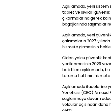
Açıklamada, yeni sistem s
tablet ve sıvıları güvenli
çıkarmalarına gerek kalma
bagajlarında taşımalarına 
Açıklamada, yeni güvenlik
çalışmaların 2027 yılında 
hizmete girmesinin beklen
Giden yolcu güvenlik ko
yenilenmesinin 2029 yaz
belirtilen açıklamada, b
tarama hattının hizmete al
Açıklamada ifadelerine ye
Yöneticisi (CEO) Arnaud F
sağlanmaya devam edeceğ
yolcular açısından daha h
çekti.