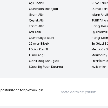
Aşk Sözleri
Rüya Tabirl
Günaydın Mesajları
Dünya Tarih
Gram Altın
İslam Ansi
Çeyrek Altın
TÜBİTAK An
Yarım Altın
Hangi Besi
Ata Altın
Eş Anlamlı 
Cumhuriyet Altını
Hangi Kelim
22 Ayar Bilezik
En Güzel Sö
1 Dolar Kaç TL
Metrobüs D
1 Euro Kaç TL
Marmaray D
Canlı Maç Sonuçları
Erkek İsimle
Süper Lig Puan Durumu
Kız İsimleri
-postanızdan takip etmek için