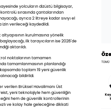
ayesinde yolcuların dizüstü bilgisayar,
k kontrolü sırasında çantalarından
yacağı, ayrıca 2 litreye kadar sıvıyı el
izin verileceği kaydedildi.
 altyapısının kurulmasına yönelik
başlayacağı, ilk tarayıcıların ise 2028'de
diği aktarıldı.
Öze
ntrol noktalarının tamamen
TÜMÜ
ında tamamlanmasının planlandığı
u kapsamda toplam 19 yeni güvenlik
ınacağı bildirildi.
r verilen Brüksel Havalimanı Üst
eist, yeni teknolojiyle hem güvenliğin
Kay
ini hem de güvenlik kontrollerinin
De
ızlı ve kolay hale geleceğine dikkati
haf
a