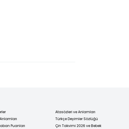
:
Trump'ın
Galatasaray'd
aşmaya
yüzünün
Icardi'ye
yakınız
olacağı 250
süre!
dolarlık
banknotta
yeni gelişme
rler
Atasözleri ve Anlamları
 Anlamları
Türkçe Deyimler Sözlüğü
 Taban Puanları
Çin Takvimi 2026 ve Bebek