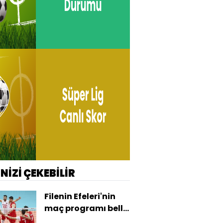
İNİZİ ÇEKEBİLİR
Filenin Efeleri'nin
maç programı belli
oldu