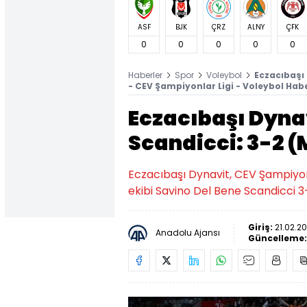
ASF
BJK
ÇRZ
ALNY
ÇFK
0
0
0
0
0
Haberler
Spor
Voleybol
Eczacıbaşı
- CEV Şampiyonlar Ligi - Voleybol Habe
Eczacıbaşı Dyna
Scandicci: 3-2
Eczacıbaşı Dynavit, CEV Şampiyonla
ekibi Savino Del Bene Scandicci 3-
Giriş:
21.02.20
Anadolu Ajansı
Güncelleme