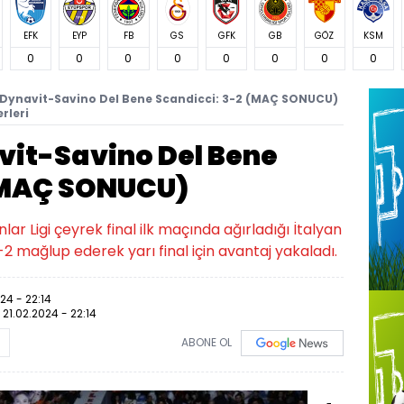
EFK
EYP
FB
GS
GFK
GB
GÖZ
KSM
0
0
0
0
0
0
0
0
 Dynavit-Savino Del Bene Scandicci: 3-2 (MAÇ SONUCU)
rleri
vit-Savino Del Bene
 (MAÇ SONUCU)
r Ligi çeyrek final ilk maçında ağırladığı İtalyan
2 mağlup ederek yarı final için avantaj yakaladı.
24 - 22:14
:
21.02.2024 - 22:14
ABONE OL