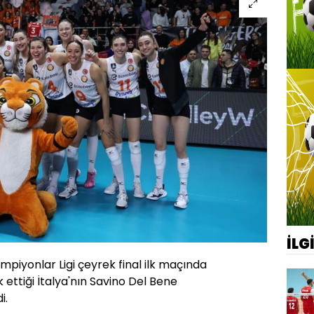
İLG
piyonlar Ligi çeyrek final ilk maçında
 ettiği İtalya'nın Savino Del Bene
i.