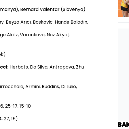
omanya), Bernard Valentar (Slovenya)
y, Beyza Arıcı, Boskovic, Hande Baladın,
imge Aköz, Voronkova, Naz Akyol,
ek)
cci:
Herbots, Da Silva, Antropova, Zhu
rocchale, Armini, Ruddins, Di Lulio,
6, 25-17, 15-10
, 27, 15)
BA