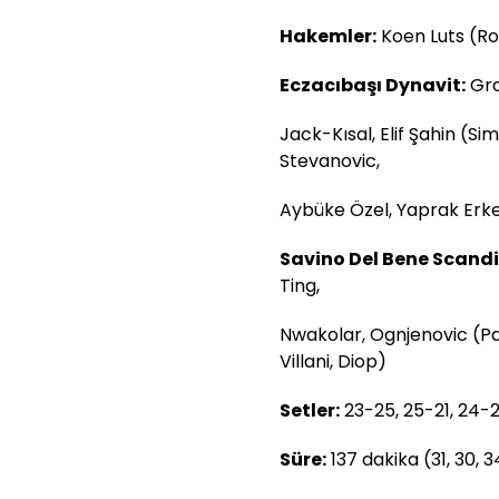
Hakemler:
Koen Luts (R
Eczacıbaşı Dynavit:
Gra
Jack-Kısal, Elif Şahin (S
Stevanovic,
Aybüke Özel, Yaprak Erk
Savino Del Bene Scandi
Ting,
Nwakolar, Ognjenovic (Par
Villani, Diop)
Setler:
23-25, 25-21, 24-2
Süre:
137 dakika (31, 30, 34