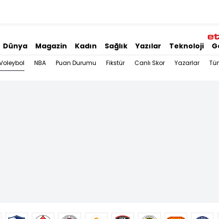
Dünya
Magazin
Kadın
Sağlık
Yazılar
Teknoloji
G
Voleybol
NBA
Puan Durumu
Fikstür
Canlı Skor
Yazarlar
Tü