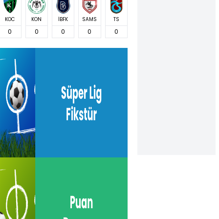
KOC
KON
İBFK
SAMS
TS
0
0
0
0
0