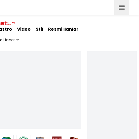
astro
Video
Stil
Resmi İlanlar
m Haberler