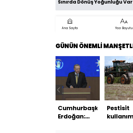
Sınırda Dönüş Yoğunluğu Var
Ana Sayfa
Yazı Boyutu
GÜNÜN ÖNEMLİ MANŞETL
Cumhurbaşkanı
Pestisit
Erdoğan:
kullanım
Suriyeliler
meyve v
artık özgür
sebze