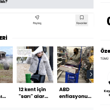
 Mı?
Paylaş
Favoriler
ERİ
Öze
TÜMÜ
12 kent için
ABD
Lüt
Kay
ı
"sarı" alarm
enflasyonu
CHP
De
e
verildi!
açıklandı
ihra
haf
a
Perşembeye