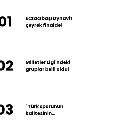
01
Eczacıbaşı Dynavit
çeyrek finalde!
02
Milletler Ligi'ndeki
gruplar belli oldu!
03
"Türk sporunun
kalitesinin
artmasını istiyoruz"