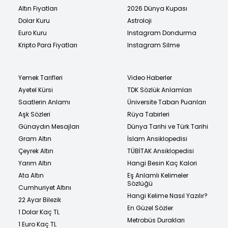
Altın Fiyatları
2026 Dünya Kupası
Dolar Kuru
Astroloji
Euro Kuru
Instagram Dondurma
Kripto Para Fiyatları
Instagram Silme
Yemek Tarifleri
Video Haberler
Ayetel Kürsi
TDK Sözlük Anlamları
Saatlerin Anlamı
Üniversite Taban Puanları
Aşk Sözleri
Rüya Tabirleri
Günaydın Mesajları
Dünya Tarihi ve Türk Tarihi
Gram Altın
İslam Ansiklopedisi
Çeyrek Altın
TÜBİTAK Ansiklopedisi
Yarım Altın
Hangi Besin Kaç Kalori
Ata Altın
Eş Anlamlı Kelimeler
Sözlüğü
Cumhuriyet Altını
Hangi Kelime Nasıl Yazılır?
22 Ayar Bilezik
En Güzel Sözler
1 Dolar Kaç TL
Metrobüs Durakları
1 Euro Kaç TL