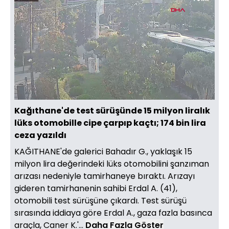
Yüklendi
:
10.61%
Sesi
Oynatma
720
Aç
Hızı
Kağıthane'de test sürüşünde 15 milyon liralık
lüks otomobille cipe çarpıp kaçtı; 174 bin lira
ceza yazıldı
KAĞITHANE'de galerici Bahadır G., yaklaşık 15
milyon lira değerindeki lüks otomobilini şanzıman
arızası nedeniyle tamirhaneye bıraktı. Arızayı
gideren tamirhanenin sahibi Erdal A. (41),
otomobili test sürüşüne çıkardı. Test sürüşü
sırasında iddiaya göre Erdal A., gaza fazla basınca
araçla, Caner K.'...
Daha Fazla Göster