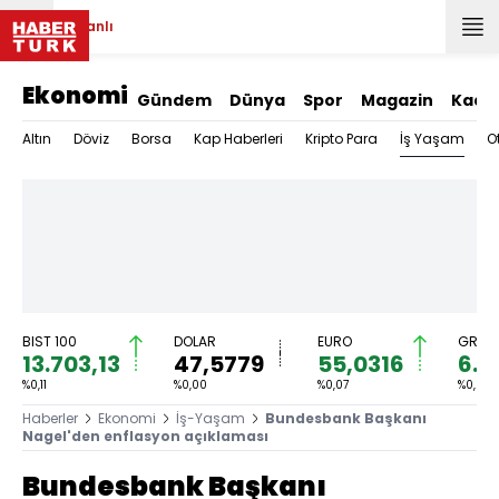
Canlı
Ekonomi
Gündem
Dünya
Spor
Magazin
Kadı
İş Yaşam
Altın
Döviz
Borsa
Kap Haberleri
Kripto Para
O
BIST 100
DOLAR
EURO
GRAM 
13.703,13
47,5779
55,0316
6.5
%0,11
%0,00
%0,07
%0,09
Haberler
Ekonomi
İş-Yaşam
Bundesbank Başkanı
Nagel'den enflasyon açıklaması
Bundesbank Başkanı