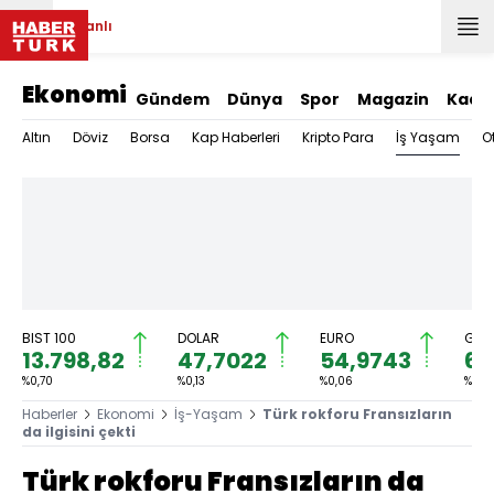
Canlı
Ekonomi
Gündem
Dünya
Spor
Magazin
Kadı
İş Yaşam
Altın
Döviz
Borsa
Kap Haberleri
Kripto Para
O
BIST 100
DOLAR
EURO
GRA
13.798,82
47,7022
54,9743
6.
%0,70
%0,13
%0,06
%0,16
Haberler
Ekonomi
İş-Yaşam
Türk rokforu Fransızların
da ilgisini çekti
Türk rokforu Fransızların da