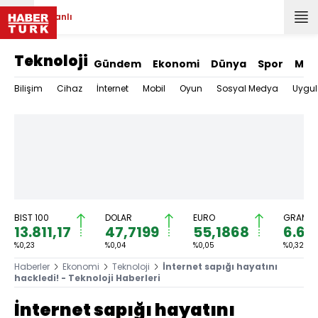
Canlı
Teknoloji
Gündem
Ekonomi
Dünya
Spor
Mag
Bilişim
Cihaz
İnternet
Mobil
Oyun
Sosyal Medya
Uygu
BIST 100
DOLAR
EURO
GRAM AL
13.811,17
47,7199
55,1868
6.68
%0,23
%0,04
%0,05
%0,32
Haberler
Ekonomi
Teknoloji
İnternet sapığı hayatını
hackledi! - Teknoloji Haberleri
İnternet sapığı hayatını