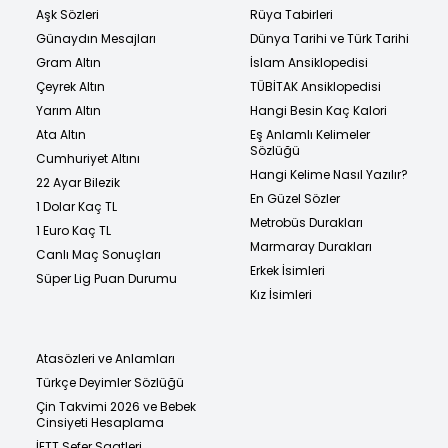
Aşk Sözleri
Rüya Tabirleri
Günaydın Mesajları
Dünya Tarihi ve Türk Tarihi
Gram Altın
İslam Ansiklopedisi
Çeyrek Altın
TÜBİTAK Ansiklopedisi
Yarım Altın
Hangi Besin Kaç Kalori
Ata Altın
Eş Anlamlı Kelimeler
Sözlüğü
Cumhuriyet Altını
Hangi Kelime Nasıl Yazılır?
22 Ayar Bilezik
En Güzel Sözler
1 Dolar Kaç TL
Metrobüs Durakları
1 Euro Kaç TL
Marmaray Durakları
Canlı Maç Sonuçları
Erkek İsimleri
Süper Lig Puan Durumu
Kız İsimleri
Atasözleri ve Anlamları
Türkçe Deyimler Sözlüğü
Çin Takvimi 2026 ve Bebek
Cinsiyeti Hesaplama
İETT Sefer Saatleri