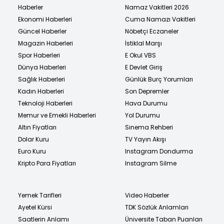
Haberler
Namaz Vakitleri 2026
Ekonomi Haberleri
Cuma Namazı Vakitleri
Güncel Haberler
Nöbetçi Eczaneler
Magazin Haberleri
İstiklal Marşı
Spor Haberleri
E Okul VBS
Dünya Haberleri
E Devlet Giriş
Sağlık Haberleri
Günlük Burç Yorumları
Kadın Haberleri
Son Depremler
Teknoloji Haberleri
Hava Durumu
Memur ve Emekli Haberleri
Yol Durumu
Altın Fiyatları
Sinema Rehberi
Dolar Kuru
TV Yayın Akışı
Euro Kuru
Instagram Dondurma
Kripto Para Fiyatları
Instagram Silme
Yemek Tarifleri
Video Haberler
Ayetel Kürsi
TDK Sözlük Anlamları
Saatlerin Anlamı
Üniversite Taban Puanları