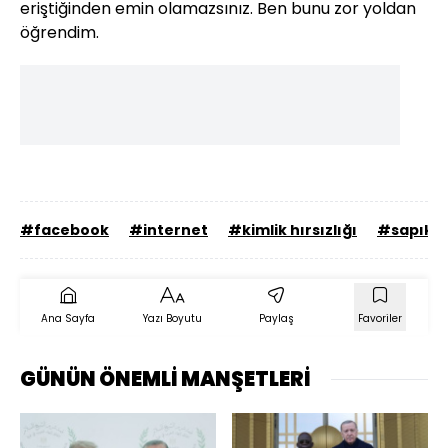
eriştiğinden emin olamazsınız. Ben bunu zor yoldan
öğrendim.
#facebook
#internet
#kimlik hırsızlığı
#sapık
Ana Sayfa
Yazı Boyutu
Paylaş
Favoriler
GÜNÜN ÖNEMLİ MANŞETLERİ