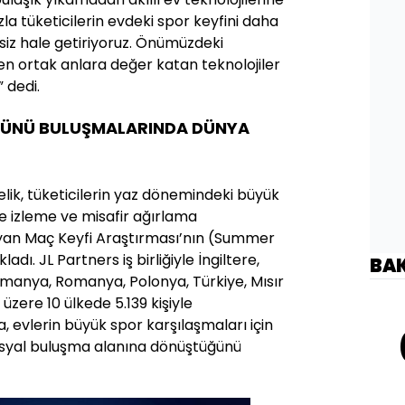
a tüketicilerin evdeki spor keyfini daha
isiz hale getiriyoruz. Önümüzdeki
n ortak anlara değer katan teknolojiler
 dedi.
 GÜNÜ BULUŞMALARINDA DÜNYA
rçelik, tüketicilerin yaz dönemindeki büyük
 izleme ve misafir ağırlama
koyan Maç Keyfi Araştırması’nın (Summer
adı. JL Partners iş birliğiyle İngiltere,
BA
Almanya, Romanya, Polonya, Türkiye, Mısır
üzere 10 ülkede 5.139 kişiyle
, evlerin büyük spor karşılaşmaları için
osyal buluşma alanına dönüştüğünü