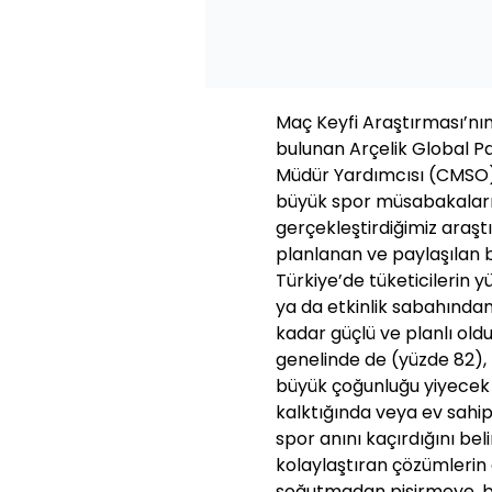
Maç Keyfi Araştırması’nı
bulunan Arçelik Global P
Müdür Yardımcısı (CMSO) 
büyük spor müsabakaları
gerçekleştirdiğimiz araş
planlanan ve paylaşılan 
Türkiye’de tüketicilerin y
ya da etkinlik sabahından
kadar güçlü ve planlı ol
genelinde de (yüzde 82),
büyük çoğunluğu yiyecek 
kalktığında veya ev sahipl
spor anını kaçırdığını beli
kolaylaştıran çözümlerin 
soğutmadan pişirmeye, bul