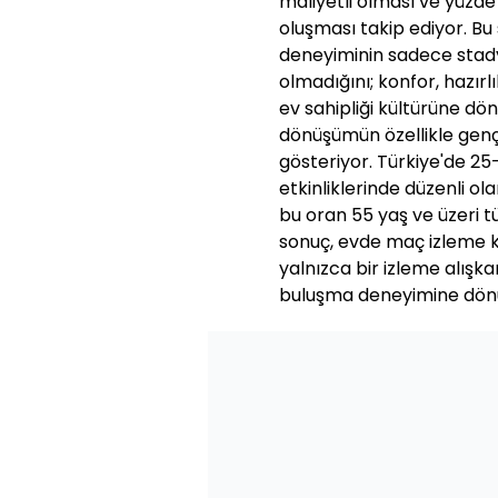
maliyetli olması ve yüzde 
oluşması takip ediyor. Bu
deneyiminin sadece stad
olmadığını; konfor, hazır
ev sahipliği kültürüne d
dönüşümün özellikle genç 
gösteriyor. Türkiye'de 2
etkinliklerinde düzenli ola
bu oran 55 yaş ve üzeri tü
sonuç, evde maç izleme k
yalnızca bir izleme alışka
buluşma deneyimine dönü