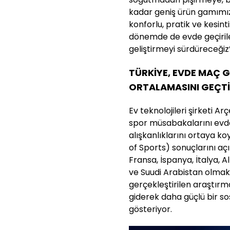
kadar geniş ürün gamımızl
konforlu, pratik ve kesint
dönemde de evde geçirile
geliştirmeyi sürdüreceğiz”
TÜRKİYE, EVDE MAÇ
ORTALAMASINI GEÇTİ
Ev teknolojileri şirketi A
spor müsabakalarını evde
alışkanlıklarını ortaya 
of Sports) sonuçlarını açıkl
Fransa, İspanya, İtalya, 
ve Suudi Arabistan olmak 
gerçekleştirilen araştırma
giderek daha güçlü bir s
gösteriyor.