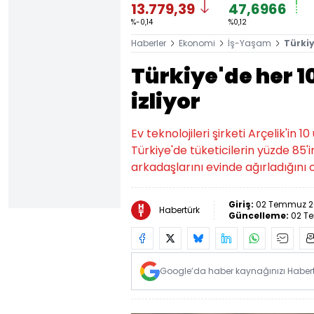
13.779,39
47,6966
%-0,14
%0,12
Haberler
Ekonomi
İş-Yaşam
Türkiy
Türkiye'de her 1
izliyor
Ev teknolojileri şirketi Arçelik'in 
Türkiye'de tüketicilerin yüzde 85'i
arkadaşlarını evinde ağırladığını
Giriş:
02 Temmuz 20
Habertürk
Güncelleme:
02 T
Google’da haber kaynağınızı Habertü