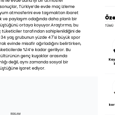
18 ile evde daha iyi bir atmosfer
 sonuçlar, Türkiye’de evde maç izleme
yum atmosferini eve taşımaktan ibaret
Öze
lık ve paylaşım odağında daha planlı bir
önüştüğünü ortaya koyuyor.Araştırma, bu
TÜMÜ
tüketiciler tarafından sahiplenildiğini de
5-34 yaş grubunun yüzde 47'si büyük spor
rak evinde misafir ağırladığını belirtirken,
keticilerde %14’e kadar geriliyor. Bu
ültürünün genç kuşaklar arasında
Kay
nlığı değil, aynı zamanda sosyal bir
ştüğüne işaret ediyor.
De
haf
a
bl
kor
REKLAM