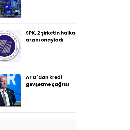
ABD verilerinde
SPK, 2 şirketin halka
arzını onayladı
ATO 'dan kredi
gevşetme çağrısı