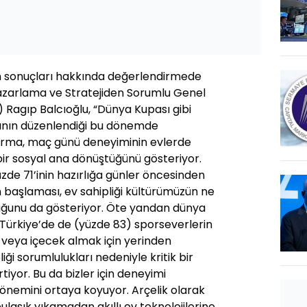
n sonuçları hakkında değerlendirmede
azarlama ve Stratejiden Sorumlu Genel
Ragıp Balcıoğlu, “Dünya Kupası gibi
nın düzenlendiği bu dönemde
tırma, maç günü deneyiminin evlerde
bir sosyal ana dönüştüğünü gösteriyor.
üzde 71’inin hazırlığa günler öncesinden
 başlaması, ev sahipliği kültürümüzün ne
duğunu da gösteriyor. Öte yandan dünya
 Türkiye’de de (yüzde 83) sporseverlerin
veya içecek almak için yerinden
iği sorumlulukları nedeniyle kritik bir
rtiyor. Bu da bizler için deneyimi
önemini ortaya koyuyor. Arçelik olarak
aşık yıkamadan akıllı ev teknolojilerine