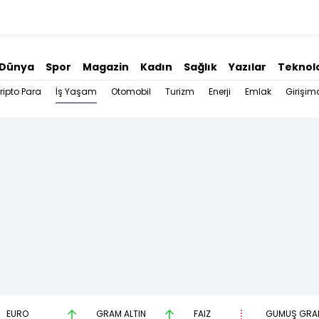
Dünya
Spor
Magazin
Kadın
Sağlık
Yazılar
Teknolo
İş Yaşam
ripto Para
Otomobil
Turizm
Enerji
Emlak
Girişimc
EURO
GRAM ALTIN
FAİZ
GÜMÜŞ GRA