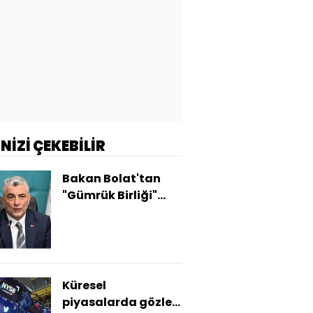
İNİZİ ÇEKEBİLİR
Bakan Bolat'tan
"Gümrük Birliği"
açıklaması
Küresel
piyasalarda gözler