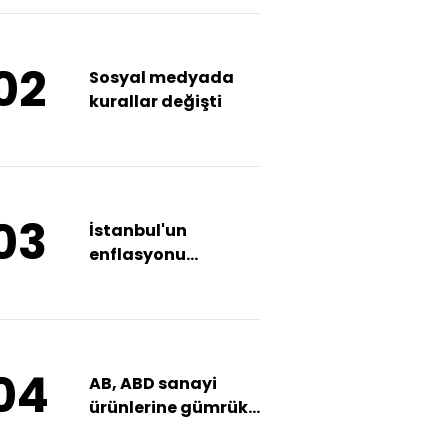
02
Sosyal medyada
kurallar değişti
03
İstanbul'un
enflasyonu
açıklandı
04
AB, ABD sanayi
ürünlerine gümrük
vergilerini kaldırdı