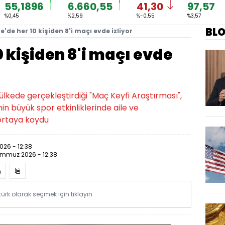
55,1896
6.660,55
41,30
97,57
%0,45
%2,59
%-0,55
%3,57
BL
e'de her 10 kişiden 8'i maçı evde izliyor
0 kişiden 8'i maçı evde
10 ülkede gerçekleştirdiği "Maç Keyfi Araştırması",
nin büyük spor etkinliklerinde aile ve
 ortaya koydu
26 - 12:38
emmuz 2026 - 12:38
rk olarak seçmek için tıklayın