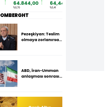
64.844,00
64,4492
1,1567
%0,70
%0,41
%0,36
OOMBERGHT
Pezeşkiyan: Teslim
olmaya zorlanırsak
savaşırız, boyun
eğmeyiz
ABD, İran-Umman
anlaşması sonrası
ablukayı
kaldıracak