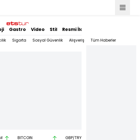
ji
Gastro
Video
Stil
Resmi İlanlar
ilik
Sigorta
Sosyal Güvenlik
Alışveriş
Tüm Haberler
M
BITCOIN
GBP/TRY
EUR/USD