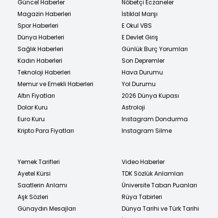
Güncel Haberler
Nöbetçi Eczaneler
Magazin Haberleri
İstiklal Marşı
Spor Haberleri
E Okul VBS
Dünya Haberleri
E Devlet Giriş
Sağlık Haberleri
Günlük Burç Yorumları
Kadın Haberleri
Son Depremler
Teknoloji Haberleri
Hava Durumu
Memur ve Emekli Haberleri
Yol Durumu
Altın Fiyatları
2026 Dünya Kupası
Dolar Kuru
Astroloji
Euro Kuru
Instagram Dondurma
Kripto Para Fiyatları
Instagram Silme
Yemek Tarifleri
Video Haberler
Ayetel Kürsi
TDK Sözlük Anlamları
Saatlerin Anlamı
Üniversite Taban Puanları
Aşk Sözleri
Rüya Tabirleri
Günaydın Mesajları
Dünya Tarihi ve Türk Tarihi