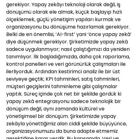
gerekiyor. Yapay zekâyı teknoloji olarak değil, iş
dönüşümü olarak ele almak, küçük başlayıp hızlı
ölçeklemek, güçlü yönetişim yapıları kurmak ve
organizasyonu bu dönüşüme hazırlamak gerekiyor.
Belki de en önemlisi, ‘AI-first’ yani ‘önce yapay zekâ’
diye düşünmek gerekiyor. Şirketimizde yapay zekâ
sadece uygulanmıyor; nasıl çalıştığımızı da yeniden
tanımlıyor. İlk başladığımızda, daha çok raporlama,
kontrol panelleri ve veri görünürlük çalışmaları ile
ilerliyorduk. Ardından kestirimci analiz ile bir üst
seviyeye geçtik; KPI tahminleri, satış tahminleri,
müşteri geçişlerini tahminleme gibi çalışmalar
yaptık. Süreç içinde çok net bir şekilde gördük ki
yapay zekâ entegrasyonu sadece teknolojik bir
dönüşüm değil, aynı zamanda kültürel ve
yönetişimsel bir dönüşüm. Şirketimizde yapay
zekâyla yönettiğimiz alan ciddi şekilde büyüyünce,
organizasyonumuzu da buna adapte etmemiz
gerektiğine karar verdik. Bu kapsamda, Veri ve