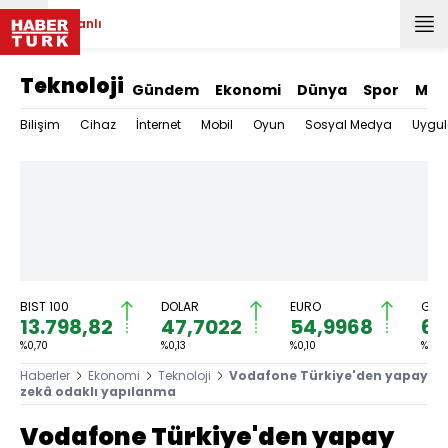
Canlı
Teknoloji
Gündem
Ekonomi
Dünya
Spor
Mag
Bilişim
Cihaz
İnternet
Mobil
Oyun
Sosyal Medya
Uygu
BIST 100
DOLAR
EURO
GRA
13.798,82
47,7022
54,9968
6.
%0,70
%0,13
%0,10
%0,7
Haberler
Ekonomi
Teknoloji
Vodafone Türkiye'den yapay
zekâ odaklı yapılanma
Vodafone Türkiye'den yapay