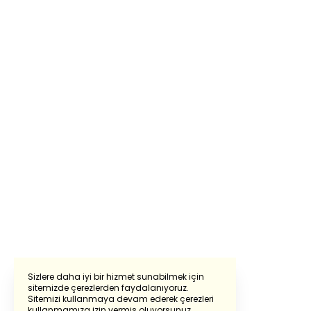
Sizlere daha iyi bir hizmet sunabilmek için
sitemizde çerezlerden faydalanıyoruz.
Sitemizi kullanmaya devam ederek çerezleri
Powered by
Translate
kullanmamıza izin vermiş oluyorsunuz.