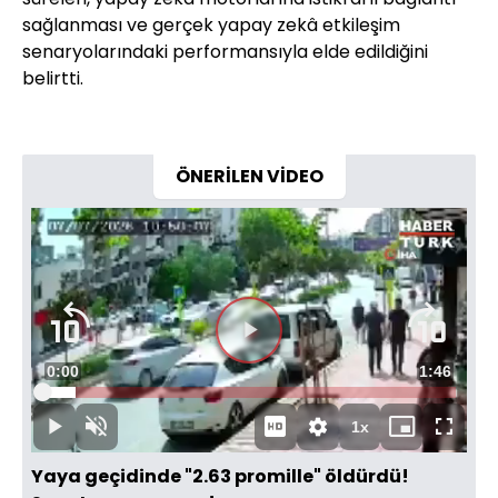
sağlanması ve gerçek yapay zekâ etkileşim
senaryolarındaki performansıyla elde edildiğini
belirtti.
ÖNERİLEN VİDEO
Videoyu
Süre
0:00
Toplam
1:46
Oynat
Yüklendi
:
8.09%
Süre
1x
Oynat
Sesi
Oynatma
Mini
Tam
Aç
Hızı
oynatıcı
Ekran
Yaya geçidinde "2.63 promille" öldürdü!