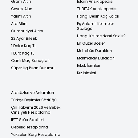
Gram Altın
İslam Ansiklopedisi
Çeyrek Altın
TÜBİTAK Ansiklopedisi
Yarım Altın
Hangi Besin Kaç Kalori
Ata Altın
Eş Anlamlı Kelimeler
Sözlüğü
Cumhuriyet Altını
Hangi Kelime Nasıl Yazılır?
22 Ayar Bilezik
En Güzel Sözler
1 Dolar Kaç TL
Metrobüs Durakları
1 Euro Kaç TL
Marmaray Durakları
Canlı Maç Sonuçları
Erkek İsimleri
Süper Lig Puan Durumu
Kız İsimleri
Atasözleri ve Anlamları
Türkçe Deyimler Sözlüğü
Çin Takvimi 2026 ve Bebek
Cinsiyeti Hesaplama
İETT Sefer Saatleri
Gebelik Hesaplama
Yükselen Burç Hesaplama