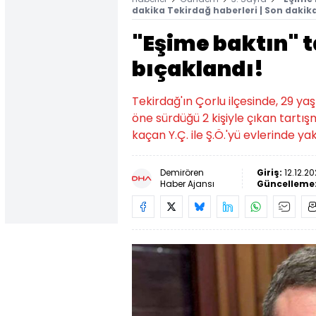
dakika Tekirdağ haberleri | Son dakik
"Eşime baktın" 
bıçaklandı!
Tekirdağ'ın Çorlu ilçesinde, 29 ya
öne sürdüğü 2 kişiyle çıkan tartı
kaçan Y.Ç. ile Ş.Ö.'yü evlerinde y
Demirören
Giriş:
12.12.20
Haber Ajansı
Güncelleme