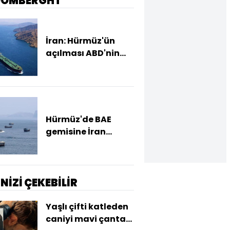
OOMBERGHT
İran: Hürmüz'ün
açılması ABD'nin
koşulları kabul
etmesine bağlı
Hürmüz'de BAE
gemisine İran
saldırısı
İNİZİ ÇEKEBİLİR
Yaşlı çifti katleden
caniyi mavi çanta