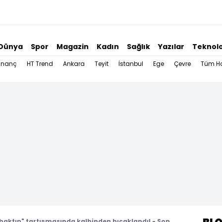
Dünya
Spor
Magazin
Kadın
Sağlık
Yazılar
Teknolo
İnanç
HT Trend
Ankara
Teyit
İstanbul
Ege
Çevre
Tüm Ha
baktın" tartışmasında kalbinden bıçaklandı! - Son