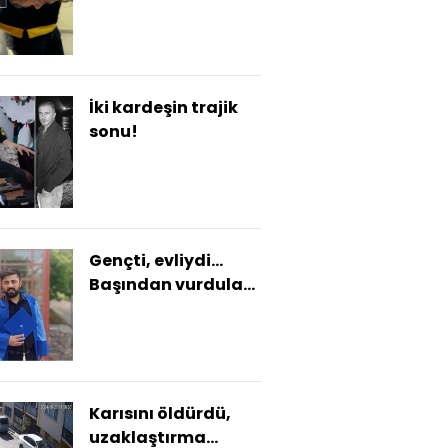
yakalatmış!
İki kardeşin trajik
sonu!
Gençti, evliydi...
Başından vurdular
yol kenarına
attılar!
Karısını öldürdü,
uzaklaştırma