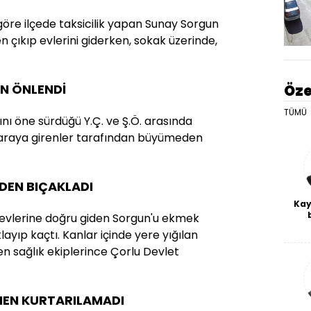
öre ilçede taksicilik yapan Sunay Sorgun
den çıkıp evlerini giderken, sokak üzerinde,
N ÖNLENDİ
Öze
TÜMÜ
ını öne sürdüğü Y.Ç. ve Ş.Ö. arasında
, araya girenler tarafından büyümeden
DEN BIÇAKLADI
Kay
le evlerine doğru giden Sorgun'u ekmek
De
ayıp kaçtı. Kanlar içinde yere yığılan
haf
a
en sağlık ekiplerince Çorlu Devlet
bl
EN KURTARILAMADI