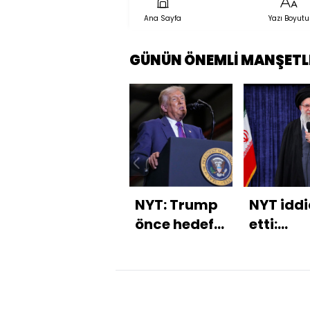
Ana Sayfa
Yazı Boyutu
GÜNÜN ÖNEMLİ MANŞETL
NYT: Trump
NYT iddi
önce hedefli
etti:
ardından
Hamaney
kapsamlı
planı ha
saldırı
planlıyor