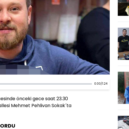
0:00
/
1:24
lçesinde önceki gece saat 23.30
allesi Mehmet Pehlivan Sokak´ta
İYORDU