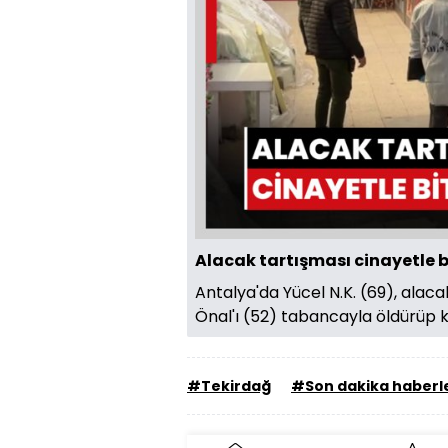
Alacak tartışması cinayetle b
Antalya'da Yücel N.K. (69), ala
Önal'ı (52) tabancayla öldürüp 
#Tekirdağ
#Son dakika haberl