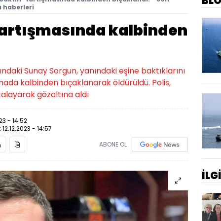
BL
a haberleri
tartışmasında kalbinden
şındaki Sunay Sorgun, yanındaki eşine baktıklarını
şmada kalbinden bıçaklanarak öldürüldü. Polis,
akalayarak gözaltına aldı
23 - 14:52
:
12.12.2023 - 14:57
ABONE OL
İLG