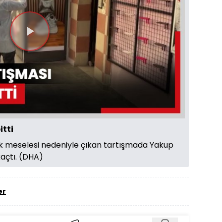
Videoyu
Oynat
itti
cak meselesi nedeniyle çıkan tartışmada Yakup
kaçtı. (DHA)
er