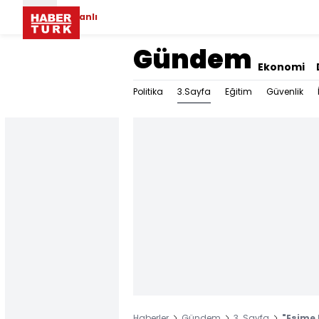
Canlı
Gündem
Ekonomi
3.Sayfa
Politika
Eğitim
Güvenlik
Haberler
Gündem
3. Sayfa
"Eşime 