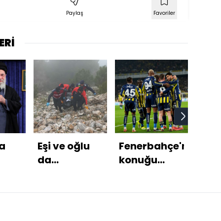
Paylaş
Favoriler
ERİ
a
Eşi ve oğlu
Fenerbahçe'nin
Eme
da
konuğu
yüz
'in
gözaltında!
Kasımpaşa!
za
zır
Dinamitle
for
öldü
uçuruma