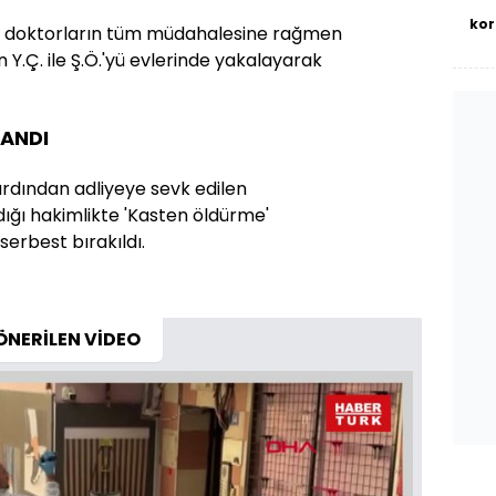
kor
, doktorların tüm müdahalesine rağmen
n Y.Ç. ile Ş.Ö.'yü evlerinde yakalayarak
LANDI
ardından adliyeye sevk edilen
ldığı hakimlikte 'Kasten öldürme'
serbest bırakıldı.
ÖNERİLEN VİDEO