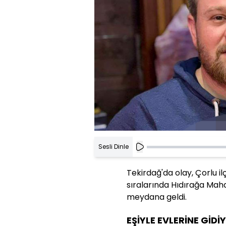
Sesli Dinle
Tekirdağ'da olay, Çorlu i
sıralarında Hıdırağa Mah
meydana geldi.
EŞİYLE EVLERİNE GİD