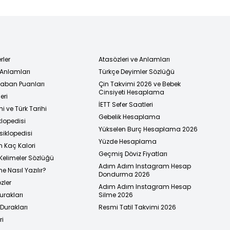
rler
Atasözleri ve Anlamları
 Anlamları
Türkçe Deyimler Sözlüğü
 Taban Puanları
Çin Takvimi 2026 ve Bebek
Cinsiyeti Hesaplama
eri
İETT Sefer Saatleri
i ve Türk Tarihi
Gebelik Hesaplama
klopedisi
Yükselen Burç Hesaplama 2026
siklopedisi
Yüzde Hesaplama
n Kaç Kalori
Geçmiş Döviz Fiyatları
Kelimeler Sözlüğü
Adım Adım Instagram Hesap
e Nasıl Yazılır?
Dondurma 2026
zler
Adım Adım Instagram Hesap
urakları
Silme 2026
urakları
Resmi Tatil Takvimi 2026
ri