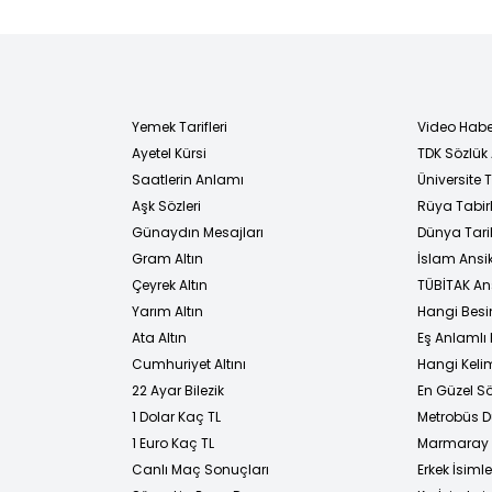
atıldı!
Yemek Tarifleri
Video Habe
Ayetel Kürsi
TDK Sözlük
i
Saatlerin Anlamı
Üniversite
Aşk Sözleri
Rüya Tabirl
Günaydın Mesajları
Dünya Tarih
Gram Altın
İslam Ansi
Çeyrek Altın
TÜBİTAK An
Yarım Altın
Hangi Besi
Ata Altın
Eş Anlamlı 
Cumhuriyet Altını
Hangi Kelim
22 Ayar Bilezik
En Güzel Sö
1 Dolar Kaç TL
Metrobüs D
1 Euro Kaç TL
Marmaray D
Canlı Maç Sonuçları
Erkek İsimle