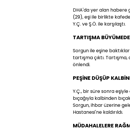
DHA'da yer alan habere g
(29), eşi ile birlikte kafe
Y.Ç. ve Ş.Ö. ile karşılaştı.
TARTIŞMA BÜYÜMEDE
Sorgun ile eşine baktıklar
tartışma çıktı. Tartışma
önlendi.
PEŞİNE DÜŞÜP KALBİN
Y.Ç., bir süre sonra eşiy
bıçağıyla kalbinden bıçakl
Sorgun, ihbar üzerine gel
Hastanesi'ne kaldırıldı.
MÜDAHALELERE RAĞM