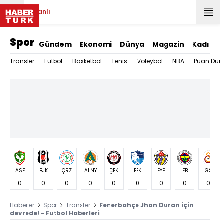
Canlı
Spor
Gündem
Ekonomi
Dünya
Magazin
Kadın
Transfer
Futbol
Basketbol
Tenis
Voleybol
NBA
Puan Du
ASF
BJK
ÇRZ
ALNY
ÇFK
EFK
EYP
FB
GS
0
0
0
0
0
0
0
0
0
Haberler
Spor
Transfer
Fenerbahçe Jhon Duran için
devrede! - Futbol Haberleri