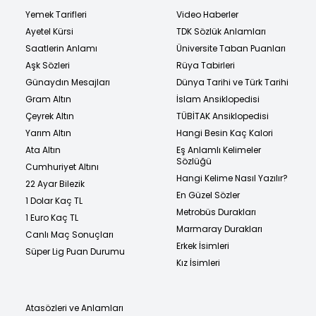
Yemek Tarifleri
Video Haberler
Ayetel Kürsi
TDK Sözlük Anlamları
Saatlerin Anlamı
Üniversite Taban Puanları
Aşk Sözleri
Rüya Tabirleri
Günaydın Mesajları
Dünya Tarihi ve Türk Tarihi
Gram Altın
İslam Ansiklopedisi
Çeyrek Altın
TÜBİTAK Ansiklopedisi
Yarım Altın
Hangi Besin Kaç Kalori
Ata Altın
Eş Anlamlı Kelimeler
Sözlüğü
Cumhuriyet Altını
Hangi Kelime Nasıl Yazılır?
22 Ayar Bilezik
En Güzel Sözler
1 Dolar Kaç TL
Metrobüs Durakları
1 Euro Kaç TL
Marmaray Durakları
Canlı Maç Sonuçları
Erkek İsimleri
Süper Lig Puan Durumu
Kız İsimleri
Atasözleri ve Anlamları