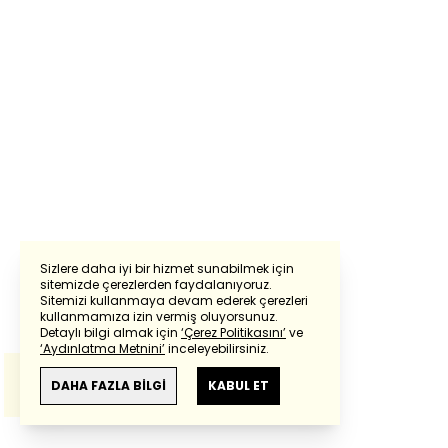
Sizlere daha iyi bir hizmet sunabilmek için
sitemizde çerezlerden faydalanıyoruz.
Sitemizi kullanmaya devam ederek çerezleri
Powered by
Translate
kullanmamıza izin vermiş oluyorsunuz.
Detaylı bilgi almak için
‘Çerez Politikasını’
ve
‘Aydınlatma Metnini’
inceleyebilirsiniz.
Bu çeviride
Google Translete
kullanılmıştır.
Anlam ve çeviri hatalarından
haberturk.com
DAHA FAZLA BİLGİ
KABUL ET
sorumlu değildir.