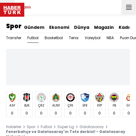
Canlı
Spor
Gündem
Ekonomi
Dünya
Magazin
Kadın
Futbol
Transfer
Basketbol
Tenis
Voleybol
NBA
Puan Du
ASF
BJK
ÇRZ
ALNY
ÇFK
EFK
EYP
FB
GS
0
0
0
0
0
0
0
0
0
Haberler
Spor
Futbol
Süper Lig
Galatasaray
Fenerbahçe ve Galatasaray'ın Tete derbisi! - Galatasaray