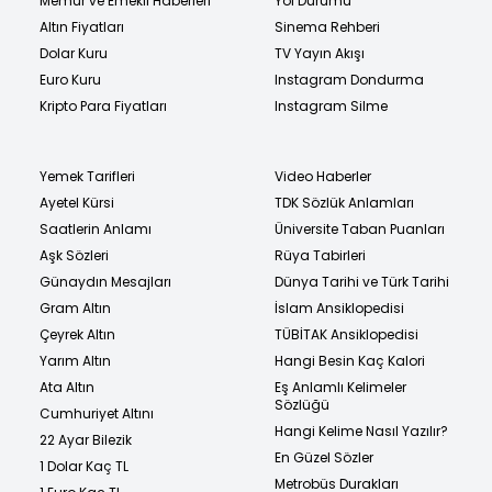
Memur ve Emekli Haberleri
Yol Durumu
Altın Fiyatları
Sinema Rehberi
Dolar Kuru
TV Yayın Akışı
Euro Kuru
Instagram Dondurma
Kripto Para Fiyatları
Instagram Silme
Yemek Tarifleri
Video Haberler
Ayetel Kürsi
TDK Sözlük Anlamları
Saatlerin Anlamı
Üniversite Taban Puanları
Aşk Sözleri
Rüya Tabirleri
Günaydın Mesajları
Dünya Tarihi ve Türk Tarihi
Gram Altın
İslam Ansiklopedisi
Çeyrek Altın
TÜBİTAK Ansiklopedisi
Yarım Altın
Hangi Besin Kaç Kalori
Ata Altın
Eş Anlamlı Kelimeler
Sözlüğü
Cumhuriyet Altını
Hangi Kelime Nasıl Yazılır?
22 Ayar Bilezik
En Güzel Sözler
1 Dolar Kaç TL
Metrobüs Durakları