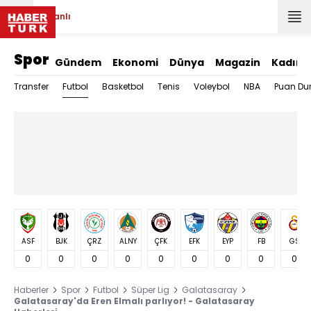
Canlı
Spor
Gündem
Ekonomi
Dünya
Magazin
Kadın
Futbol
Transfer
Basketbol
Tenis
Voleybol
NBA
Puan Du
ASF
BJK
ÇRZ
ALNY
ÇFK
EFK
EYP
FB
GS
0
0
0
0
0
0
0
0
0
Haberler
Spor
Futbol
Süper Lig
Galatasaray
Galatasaray'da Eren Elmalı parlıyor! - Galatasaray