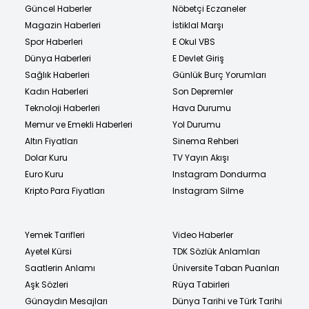
Güncel Haberler
Nöbetçi Eczaneler
Magazin Haberleri
İstiklal Marşı
Spor Haberleri
E Okul VBS
Dünya Haberleri
E Devlet Giriş
Sağlık Haberleri
Günlük Burç Yorumları
Kadın Haberleri
Son Depremler
Teknoloji Haberleri
Hava Durumu
Memur ve Emekli Haberleri
Yol Durumu
Altın Fiyatları
Sinema Rehberi
Dolar Kuru
TV Yayın Akışı
Euro Kuru
Instagram Dondurma
Kripto Para Fiyatları
Instagram Silme
Yemek Tarifleri
Video Haberler
Ayetel Kürsi
TDK Sözlük Anlamları
Saatlerin Anlamı
Üniversite Taban Puanları
Aşk Sözleri
Rüya Tabirleri
Günaydın Mesajları
Dünya Tarihi ve Türk Tarihi