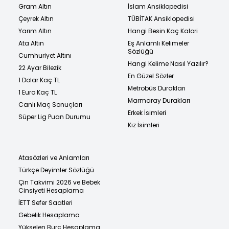
Gram Altın
İslam Ansiklopedisi
Çeyrek Altın
TÜBİTAK Ansiklopedisi
Yarım Altın
Hangi Besin Kaç Kalori
Ata Altın
Eş Anlamlı Kelimeler
Sözlüğü
Cumhuriyet Altını
Hangi Kelime Nasıl Yazılır?
22 Ayar Bilezik
En Güzel Sözler
1 Dolar Kaç TL
Metrobüs Durakları
1 Euro Kaç TL
Marmaray Durakları
Canlı Maç Sonuçları
Erkek İsimleri
Süper Lig Puan Durumu
Kız İsimleri
Atasözleri ve Anlamları
Türkçe Deyimler Sözlüğü
Çin Takvimi 2026 ve Bebek
Cinsiyeti Hesaplama
İETT Sefer Saatleri
Gebelik Hesaplama
Yükselen Burç Hesaplama