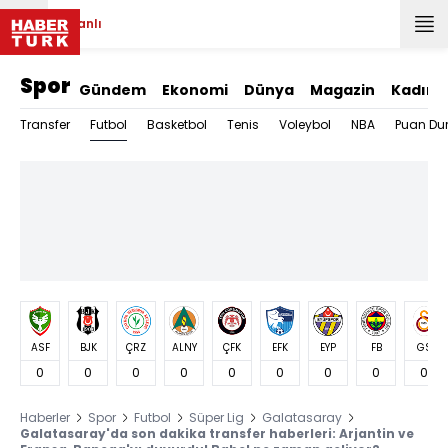
Canlı
Spor
Gündem
Ekonomi
Dünya
Magazin
Kadın
Futbol
Transfer
Basketbol
Tenis
Voleybol
NBA
Puan Du
ASF
BJK
ÇRZ
ALNY
ÇFK
EFK
EYP
FB
GS
0
0
0
0
0
0
0
0
0
Haberler
Spor
Futbol
Süper Lig
Galatasaray
Galatasaray'da son dakika transfer haberleri: Arjantin ve