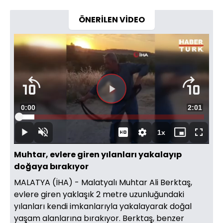
ÖNERİLEN VİDEO
Videoyu
Süre
0:00
Toplam
2:01
Oynat
Yüklendi
:
8.22%
Süre
1x
Oynat
Sesi
Oynatma
Mini
Tam
Aç
Hızı
oynatıcı
Ekran
Muhtar, evlere giren yılanları yakalayıp
doğaya bırakıyor
MALATYA (İHA) - Malatyalı Muhtar Ali Berktaş,
evlere giren yaklaşık 2 metre uzunluğundaki
yılanları kendi imkanlarıyla yakalayarak doğal
yaşam alanlarına bırakıyor. Berktaş, benzer