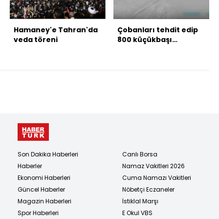
Hamaney'e Tahran'da
Çobanları tehdit edip
veda töreni
800 küçükbaşı
yağmaladılar!
Son Dakika Haberleri
Canlı Borsa
Haberler
Namaz Vakitleri 2026
Ekonomi Haberleri
Cuma Namazı Vakitleri
Güncel Haberler
Nöbetçi Eczaneler
Magazin Haberleri
İstiklal Marşı
Spor Haberleri
E Okul VBS