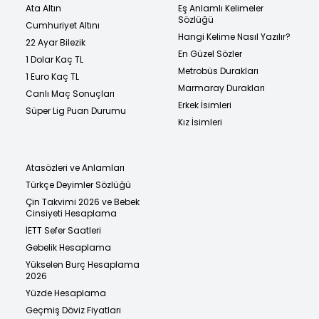
Ata Altın
Eş Anlamlı Kelimeler
Sözlüğü
Cumhuriyet Altını
Hangi Kelime Nasıl Yazılır?
22 Ayar Bilezik
En Güzel Sözler
1 Dolar Kaç TL
Metrobüs Durakları
1 Euro Kaç TL
Marmaray Durakları
Canlı Maç Sonuçları
Erkek İsimleri
Süper Lig Puan Durumu
Kız İsimleri
Atasözleri ve Anlamları
Türkçe Deyimler Sözlüğü
Çin Takvimi 2026 ve Bebek
Cinsiyeti Hesaplama
İETT Sefer Saatleri
Gebelik Hesaplama
Yükselen Burç Hesaplama
2026
Yüzde Hesaplama
Geçmiş Döviz Fiyatları