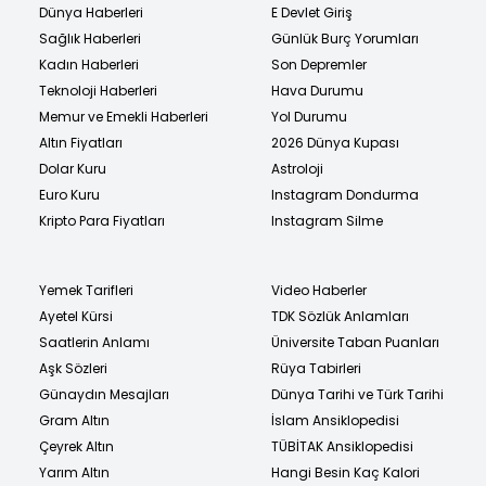
Dünya Haberleri
E Devlet Giriş
Sağlık Haberleri
Günlük Burç Yorumları
Kadın Haberleri
Son Depremler
Teknoloji Haberleri
Hava Durumu
Memur ve Emekli Haberleri
Yol Durumu
Altın Fiyatları
2026 Dünya Kupası
Dolar Kuru
Astroloji
Euro Kuru
Instagram Dondurma
Kripto Para Fiyatları
Instagram Silme
Yemek Tarifleri
Video Haberler
Ayetel Kürsi
TDK Sözlük Anlamları
Saatlerin Anlamı
Üniversite Taban Puanları
Aşk Sözleri
Rüya Tabirleri
Günaydın Mesajları
Dünya Tarihi ve Türk Tarihi
Gram Altın
İslam Ansiklopedisi
Çeyrek Altın
TÜBİTAK Ansiklopedisi
Yarım Altın
Hangi Besin Kaç Kalori