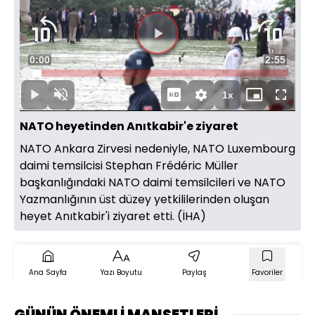
yükleniyor.
Videoyu
Süre
0:00
Toplam
2:55
Oynat
Yüklendi
:
5.69%
Süre
1x
Oynat
Sesi
Oynatma
Mini
Tam
Aç
Hızı
oynatıcı
Ekran
NATO heyetinden Anıtkabir'e ziyaret
NATO Ankara Zirvesi nedeniyle, NATO Luxembourg
daimi temsilcisi Stephan Frédéric Müller
başkanlığındaki NATO daimi temsilcileri ve NATO
Yazmanlığının üst düzey yetkililerinden oluşan
heyet Anıtkabir'i ziyaret etti. (İHA)
Ana Sayfa
Yazı Boyutu
Paylaş
Favoriler
GÜNÜN ÖNEMLİ MANŞETLERİ