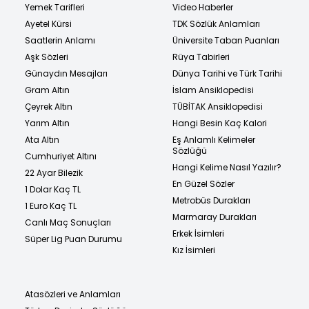
Yemek Tarifleri
Video Haberler
Ayetel Kürsi
TDK Sözlük Anlamları
Saatlerin Anlamı
Üniversite Taban Puanları
Aşk Sözleri
Rüya Tabirleri
Günaydın Mesajları
Dünya Tarihi ve Türk Tarihi
Gram Altın
İslam Ansiklopedisi
Çeyrek Altın
TÜBİTAK Ansiklopedisi
Yarım Altın
Hangi Besin Kaç Kalori
Ata Altın
Eş Anlamlı Kelimeler
Sözlüğü
Cumhuriyet Altını
Hangi Kelime Nasıl Yazılır?
22 Ayar Bilezik
En Güzel Sözler
1 Dolar Kaç TL
Metrobüs Durakları
1 Euro Kaç TL
Marmaray Durakları
Canlı Maç Sonuçları
Erkek İsimleri
Süper Lig Puan Durumu
Kız İsimleri
Atasözleri ve Anlamları