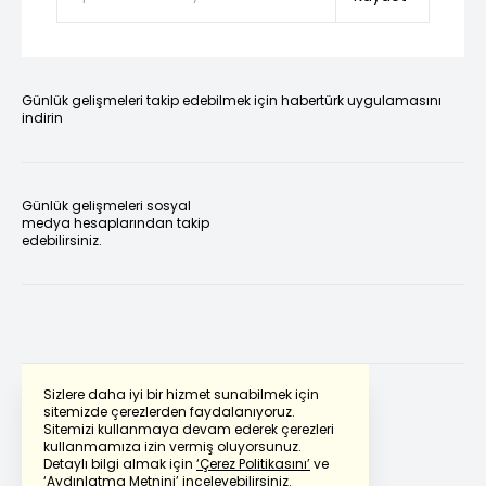
Günlük gelişmeleri takip edebilmek için habertürk uygulamasını
indirin
Günlük gelişmeleri sosyal
medya hesaplarından takip
edebilirsiniz.
Sizlere daha iyi bir hizmet sunabilmek için
sitemizde çerezlerden faydalanıyoruz.
Sitemizi kullanmaya devam ederek çerezleri
Powered by
Translate
kullanmamıza izin vermiş oluyorsunuz.
Detaylı bilgi almak için
‘Çerez Politikasını’
ve
‘Aydınlatma Metnini’
inceleyebilirsiniz.