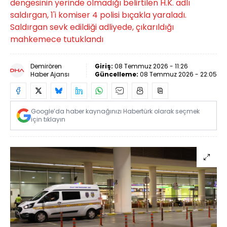
dengesinin yerinde olmadığı belirtilen H.K. adlı
saldırgan, 1'i komiser 4 polisi bıçakla yaraladı.
Saldırgan sevk edildiği adliyede, çıkarıldığı
mahkemece tutuklandı
Demirören
Giriş:
08 Temmuz 2026 - 11:26
Haber Ajansı
Güncelleme:
08 Temmuz 2026 - 22:05
Google’da haber kaynağınızı Habertürk olarak seçmek
için tıklayın