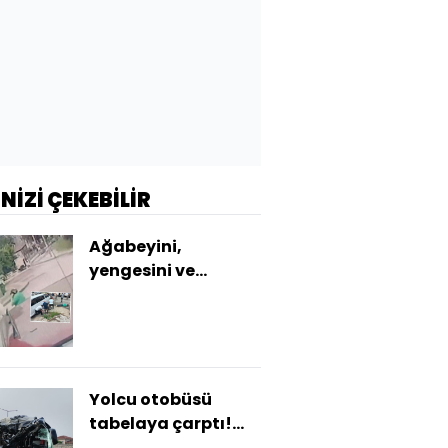
İNİZİ ÇEKEBİLİR
Ağabeyini,
yengesini ve
yeğenini öldürdü!
Aile katliamı
Yolcu otobüsü
tabelaya çarptı!
Ağır yaralılar var