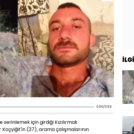
İLG
0:00
/
0:59
 serinlemek için girdiği Kızılırmak
Koçyiğit'in (37), arama çalışmalarının