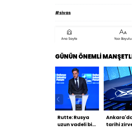
#sivas
Ana Sayfa
Yazı Boyutu
GÜNÜN ÖNEMLİ MANŞETL
Rutte: Rusya
Ankara'da
uzun vadeli bir
tarihi zir
tehdit
ikinci gün