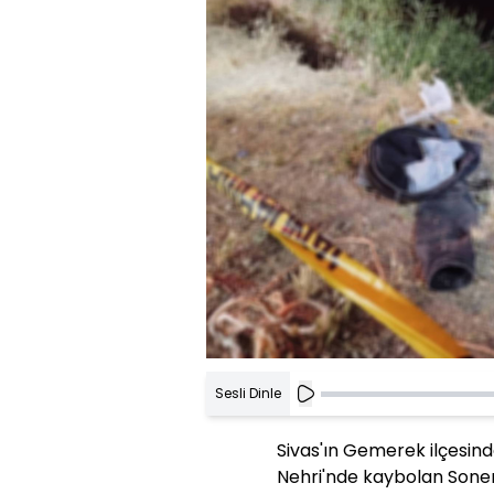
Sesli Dinle
Sivas'ın Gemerek ilçesinde
Nehri'nde kaybolan Soner 