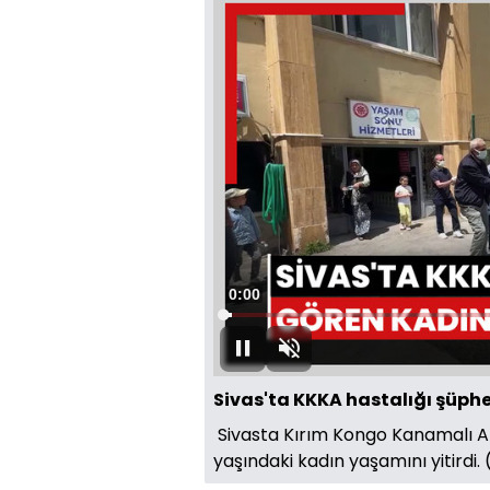
Süre
0:00
Yüklendi
:
23.93%
Oynat
Sesi
Aç
Sivas'ta KKKA hastalığı şüphe
Sivasta Kırım Kongo Kanamalı At
yaşındaki kadın yaşamını yitirdi.