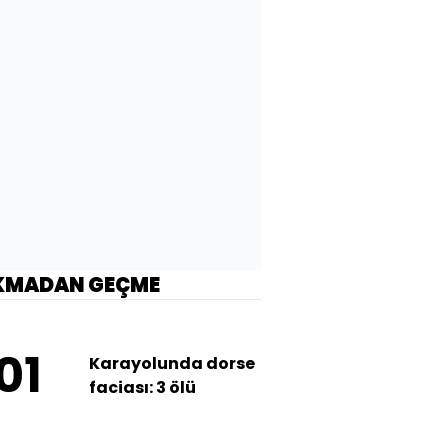
KMADAN GEÇME
01
Karayolunda dorse
faciası: 3 ölü