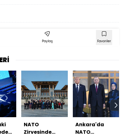
Paylaş
Favoriler
ERİ
ki
NATO
Ankara'da
Macr
vede
Zirvesinde
NATO
Anka
Çekya krizi
resepsiyonu
saba