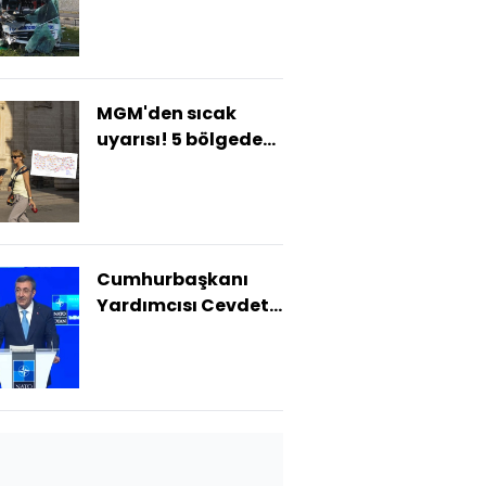
MGM'den sıcak
uyarısı! 5 bölgede
sağanak! Bugün
hava nasıl olacak?
Cumhurbaşkanı
Yardımcısı Cevdet
Yılmaz savunma
ihracatı hedefini
açıkladı