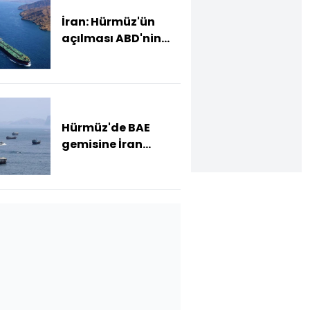
İran: Hürmüz'ün
açılması ABD'nin
koşulları kabul
etmesine bağlı
Hürmüz'de BAE
gemisine İran
saldırısı