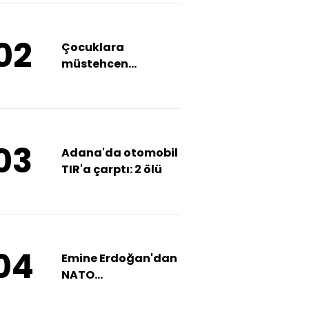
02
Çocuklara
müstehcen
hareketlerde
bulunduğu
iddiasıyla
tutuklandı
03
Adana'da otomobil
TIR'a çarptı: 2 ölü
04
Emine Erdoğan'dan
NATO
resepsiyonuna
ilişkin paylaşım