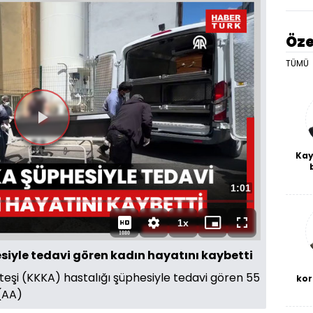
Öze
TÜMÜ
Videoyu
Kay
Oynat
De
Toplam
1:01
haf
a
bl
Süre
1x
Oynatma
Mini
Tam
1080
Hızı
oynatıcı
Ekran
siyle tedavi gören kadın hayatını kaybetti
eşi (KKKA) hastalığı şüphesiyle tedavi gören 55
kor
 (AA)