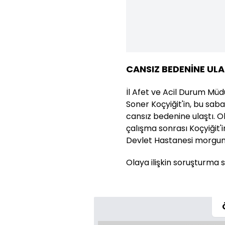
CANSIZ BEDENİNE ULA
İl Afet ve Acil Durum Müdü
Soner Koçyiğit'in, bu sab
cansız bedenine ulaştı. O
çalışma sonrası Koçyiğit'
Devlet Hastanesi morgun
Olaya ilişkin soruşturma 