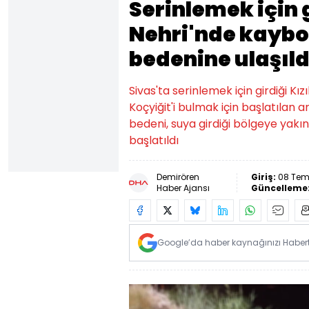
Serinlemek için 
Nehri'nde kaybo
bedenine ulaşıld
Sivas'ta serinlemek için girdiği K
Koçyiğit'i bulmak için başlatılan 
bedeni, suya girdiği bölgeye yakın
başlatıldı
Demirören
Giriş:
08 Tem
Haber Ajansı
Güncelleme
Google’da haber kaynağınızı Habertü