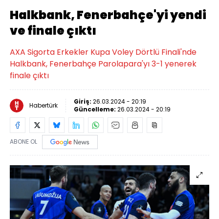
Halkbank, Fenerbahçe'yi yendi
ve finale çıktı
AXA Sigorta Erkekler Kupa Voley Dörtlü Finali'nde
Halkbank, Fenerbahçe Parolapara'yı 3-1 yenerek
finale çıktı
Giriş:
26.03.2024 - 20:19
Habertürk
Güncelleme:
26.03.2024 - 20:19
ABONE OL