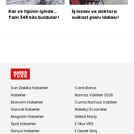
Kar ve tipinin içinde...
İş insanı ve doktora
Tam 348 kilo buldular!
suikast planı iddiası!
Son Dakika Haberleri
Canlı Borsa
Haberler
Namaz Vakitleri 2026
Ekonomi Haberleri
Cuma Namazı Vakitleri
Güncel Haberler
Nöbetçi Eczaneler
Magazin Haberleri
İstiklal Marşı
Spor Haberleri
E Okul VBS
Dünya Haberleri
E Devlet Giriş