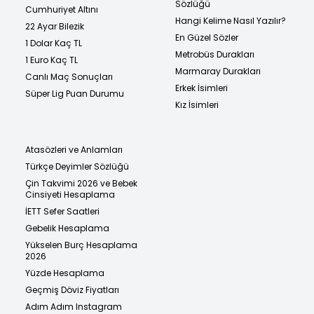
Sözlüğü
Cumhuriyet Altını
Hangi Kelime Nasıl Yazılır?
22 Ayar Bilezik
En Güzel Sözler
1 Dolar Kaç TL
Metrobüs Durakları
1 Euro Kaç TL
Marmaray Durakları
Canlı Maç Sonuçları
Erkek İsimleri
Süper Lig Puan Durumu
Kız İsimleri
Atasözleri ve Anlamları
Türkçe Deyimler Sözlüğü
Çin Takvimi 2026 ve Bebek
Cinsiyeti Hesaplama
İETT Sefer Saatleri
Gebelik Hesaplama
Yükselen Burç Hesaplama
2026
Yüzde Hesaplama
Geçmiş Döviz Fiyatları
Adım Adım Instagram