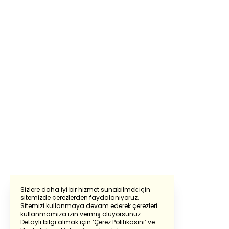
Sizlere daha iyi bir hizmet sunabilmek için
sitemizde çerezlerden faydalanıyoruz.
Sitemizi kullanmaya devam ederek çerezleri
Powered by
Translate
kullanmamıza izin vermiş oluyorsunuz.
Detaylı bilgi almak için
‘Çerez Politikasını’
ve