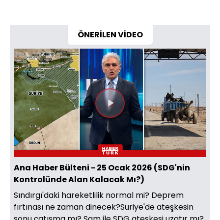
ÖNERİLEN VİDEO
Videoyu
Oynat
Ana Haber Bülteni - 25 Ocak 2026 (SDG'nin
Kontrolünde Alan Kalacak Mı?)
Sındırgı'daki hareketlilik normal mi? Deprem
fırtınası ne zaman dinecek?Suriye'de ateşkesin
sonu çatışma mı? Şam ile SDG ateşkesi uzatır mı?