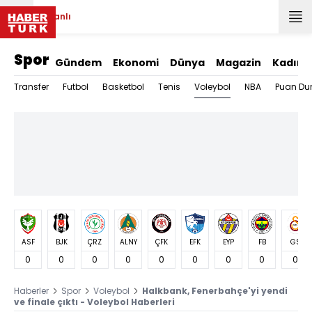
Canlı
Spor
Gündem
Ekonomi
Dünya
Magazin
Kadın
Voleybol
Transfer
Futbol
Basketbol
Tenis
NBA
Puan Du
ASF
BJK
ÇRZ
ALNY
ÇFK
EFK
EYP
FB
GS
0
0
0
0
0
0
0
0
0
Haberler
Spor
Voleybol
Halkbank, Fenerbahçe'yi yendi
ve finale çıktı - Voleybol Haberleri