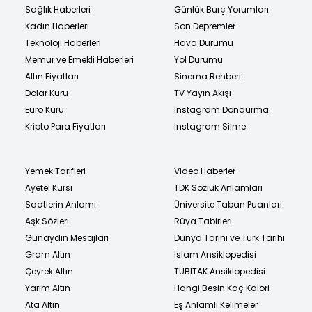
Sağlık Haberleri
Günlük Burç Yorumları
Kadın Haberleri
Son Depremler
Teknoloji Haberleri
Hava Durumu
Memur ve Emekli Haberleri
Yol Durumu
Altın Fiyatları
Sinema Rehberi
Dolar Kuru
TV Yayın Akışı
Euro Kuru
Instagram Dondurma
Kripto Para Fiyatları
Instagram Silme
Yemek Tarifleri
Video Haberler
Ayetel Kürsi
TDK Sözlük Anlamları
Saatlerin Anlamı
Üniversite Taban Puanları
Aşk Sözleri
Rüya Tabirleri
Günaydın Mesajları
Dünya Tarihi ve Türk Tarihi
Gram Altın
İslam Ansiklopedisi
Çeyrek Altın
TÜBİTAK Ansiklopedisi
Yarım Altın
Hangi Besin Kaç Kalori
Ata Altın
Eş Anlamlı Kelimeler