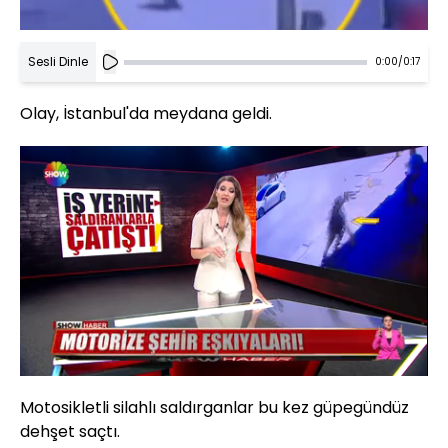
Sesli Dinle
0:00
/
0:17
Olay, İstanbul'da meydana geldi.
Yüklendi
:
43.67%
Sesi
Oynatma
Aç
Hızı
Motosikletli silahlı saldırganlar bu kez güpegündüz
dehşet saçtı.