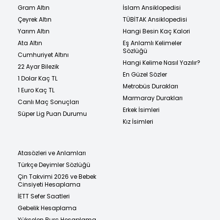
Gram Altın
İslam Ansiklopedisi
Çeyrek Altın
TÜBİTAK Ansiklopedisi
Yarım Altın
Hangi Besin Kaç Kalori
Ata Altın
Eş Anlamlı Kelimeler
Sözlüğü
Cumhuriyet Altını
Hangi Kelime Nasıl Yazılır?
22 Ayar Bilezik
En Güzel Sözler
1 Dolar Kaç TL
Metrobüs Durakları
1 Euro Kaç TL
Marmaray Durakları
Canlı Maç Sonuçları
Erkek İsimleri
Süper Lig Puan Durumu
Kız İsimleri
Atasözleri ve Anlamları
Türkçe Deyimler Sözlüğü
Çin Takvimi 2026 ve Bebek
Cinsiyeti Hesaplama
İETT Sefer Saatleri
Gebelik Hesaplama
Yükselen Burç Hesaplama