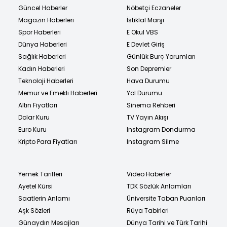
Güncel Haberler
Nöbetçi Eczaneler
Magazin Haberleri
İstiklal Marşı
Spor Haberleri
E Okul VBS
Dünya Haberleri
E Devlet Giriş
Sağlık Haberleri
Günlük Burç Yorumları
Kadın Haberleri
Son Depremler
Teknoloji Haberleri
Hava Durumu
Memur ve Emekli Haberleri
Yol Durumu
Altın Fiyatları
Sinema Rehberi
Dolar Kuru
TV Yayın Akışı
Euro Kuru
Instagram Dondurma
Kripto Para Fiyatları
Instagram Silme
Yemek Tarifleri
Video Haberler
Ayetel Kürsi
TDK Sözlük Anlamları
Saatlerin Anlamı
Üniversite Taban Puanları
Aşk Sözleri
Rüya Tabirleri
Günaydın Mesajları
Dünya Tarihi ve Türk Tarihi