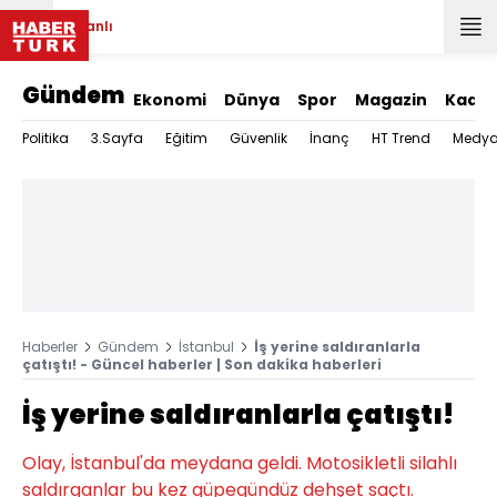
Canlı
Gündem
Ekonomi
Dünya
Spor
Magazin
Kadın
Politika
3.Sayfa
Eğitim
Güvenlik
İnanç
HT Trend
Medy
Haberler
Gündem
İstanbul
İş yerine saldıranlarla
çatıştı! - Güncel haberler | Son dakika haberleri
İş yerine saldıranlarla çatıştı!
Olay, İstanbul'da meydana geldi. Motosikletli silahlı
saldırganlar bu kez güpegündüz dehşet saçtı.