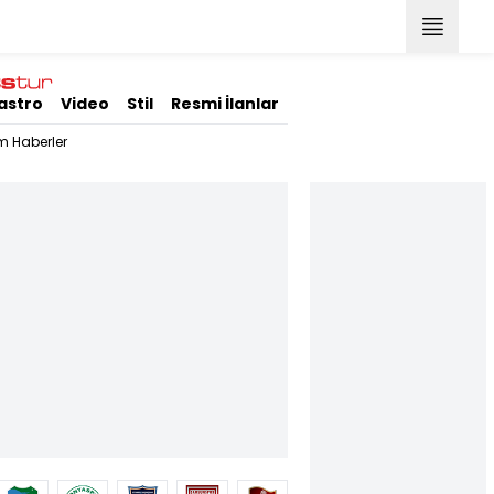
astro
Video
Stil
Resmi İlanlar
m Haberler