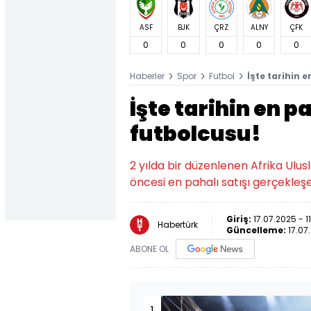
ASF
BJK
ÇRZ
ALNY
ÇFK
0
0
0
0
0
Haberler
Spor
Futbol
İşte tarihin e
İşte tarihin en pa
futbolcusu!
2 yılda bir düzenlenen Afrika Ulu
öncesi en pahalı satışı gerçekleşen
Giriş:
17.07.2025 - 1
Habertürk
Güncelleme:
17.07
ABONE OL
1