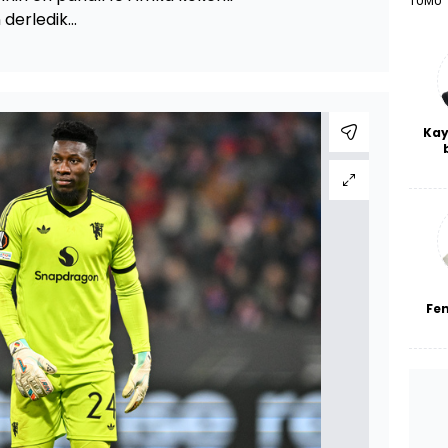
TÜMÜ
 derledik...
Kay
De
haf
a
bl
Fe