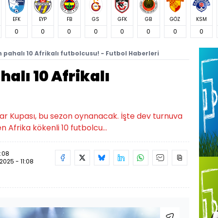
EFK
EYP
FB
GS
GFK
GB
GÖZ
KSM
0
0
0
0
0
0
0
0
n pahalı 10 Afrikalı futbolcusu! - Futbol Haberleri
halı 10 Afrikalı
slar Kupası, bu sezon oynanacak. İşte dev turnuva
 Afrika kökenli 10 futbolcu...
1:08
.2025 - 11:08