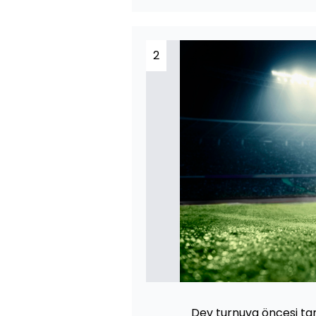
2
Dev turnuva öncesi tari