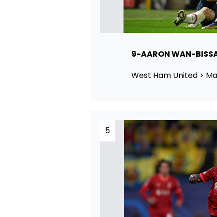
9-AARON WAN-BISS
West Ham United > Man
5