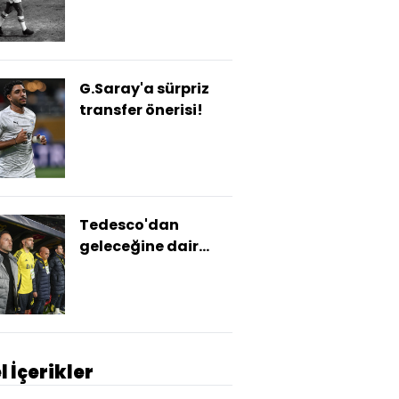
G.Saray'a sürpriz
transfer önerisi!
Tedesco'dan
geleceğine dair
çarpıcı açıklama!
l İçerikler