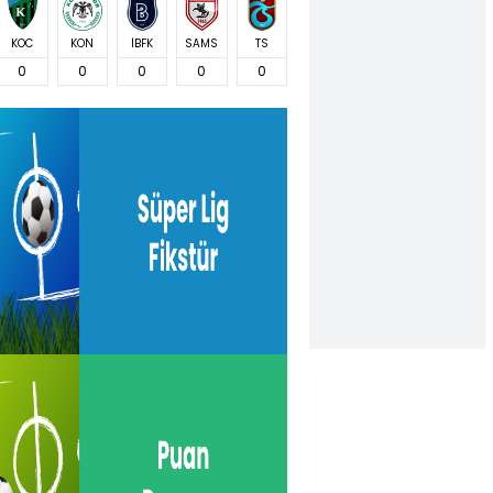
KOC
KON
İBFK
SAMS
TS
0
0
0
0
0