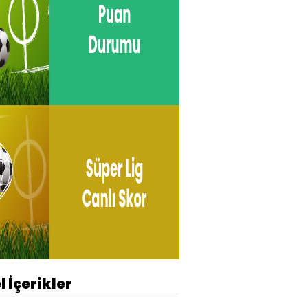
l İçerikler