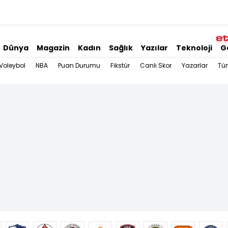
Dünya
Magazin
Kadın
Sağlık
Yazılar
Teknoloji
G
Voleybol
NBA
Puan Durumu
Fikstür
Canlı Skor
Yazarlar
Tü