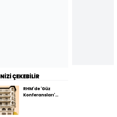
İNİZİ ÇEKEBİLİR
RHM'de 'Güz
Konferansları'
başlıyor