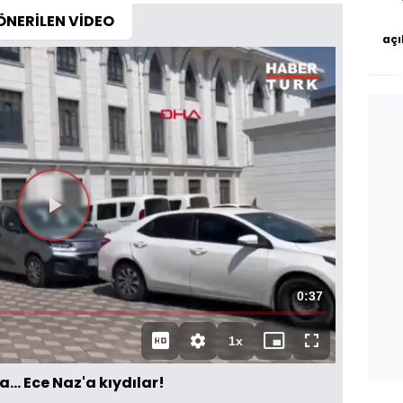
ÖNERİLEN VİDEO
açı
çö
Toplam
0:37
Süre
1x
Oynatma
Mini
Tam
Hızı
oynatıcı
Ekran
.. Ece Naz'a kıydılar!