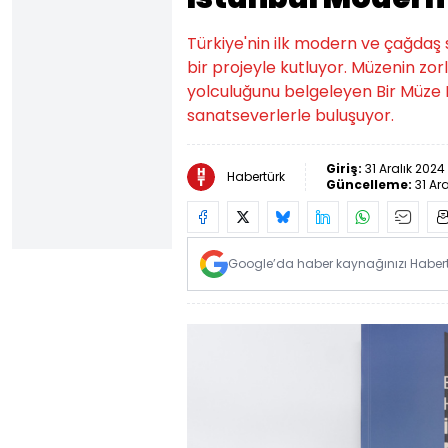
Türkiye'nin ilk modern ve çağdaş 
bir projeyle kutluyor. Müzenin zor
yolculuğunu belgeleyen Bir Müze H
sanatseverlerle buluşuyor.
Giriş:
31 Aralık 2024
Habertürk
Güncelleme:
31 Ar
Google’da haber kaynağınızı Habertü