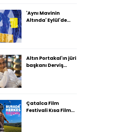
'Aynı Mavinin
Altında' Eylül'de
İstanbul Modern'de
Altın Portakal'ın jüri
başkanı Derviş
Zaim oldu
Çatalca Film
Festivali Kısa Film
Yarışması
finalistleri
açıklandı