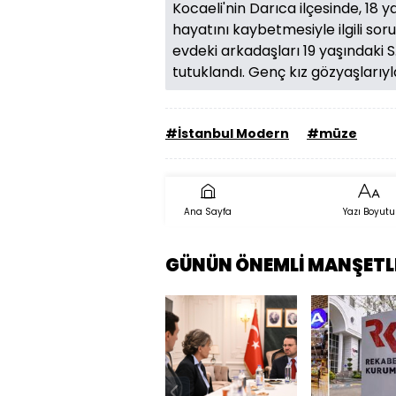
Kocaeli'nin Darıca ilçesinde, 18 
hayatını kaybetmesiyle ilgili so
evdeki arkadaşları 19 yaşındaki S.
tutuklandı. Genç kız gözyaşlarıy
#İstanbul Modern
#müze
Ana Sayfa
Yazı Boyutu
GÜNÜN ÖNEMLİ MANŞETL