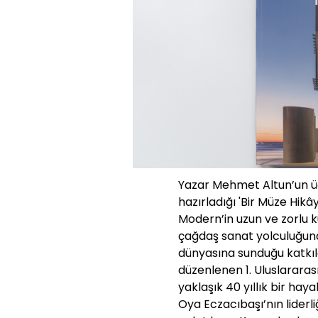
Yazar Mehmet Altun’un üç
hazırladığı 'Bir Müze Hikâ
Modern’in uzun ve zorlu k
çağdaş sanat yolculuğund
dünyasına sunduğu katkılar
düzenlenen 1. Uluslararas
yaklaşık 40 yıllık bir haya
Oya Eczacıbaşı’nın liderl