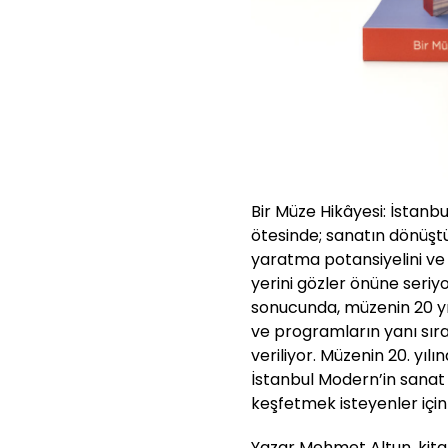
Bir Müze Hikâyesi: İstanb
ötesinde; sanatın dönüştü
yaratma potansiyelini ve
yerini gözler önüne seriyo
sonucunda, müzenin 20 yıl
ve programların yanı sıra
veriliyor. Müzenin 20. yılı
İstanbul Modern’in sanat
keşfetmek isteyenler için
Yazar Mehmet Altun, kitab