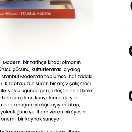
ul Modern, bir tarihçe kitabı olmanın
rücü gücünü, kültürlerarası diyalog
 İstanbul Modern’in toplumsal hafızadaki
r. Kitapta, uzun süren bir arşiv çalışması
lık yolculuğunda gerçekleştirilen etkinlik
 tüm sergilerin künyelerine de yer
na bir armağan niteliği taşıyan kitap,
 yolculuğunu ve ilham veren hikâyesini
 önemli bir kaynak sunuyor.
ı “azim ve cesaretle çıkılmış ilham