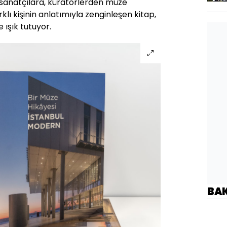
 sanatçılara, küratörlerden müze
klı kişinin anlatımıyla zenginleşen kitap,
 ışık tutuyor.
BA