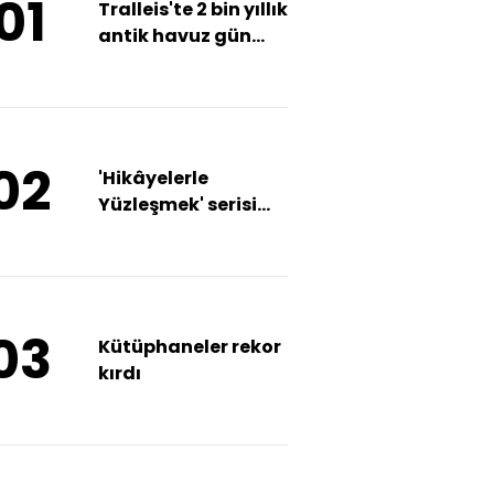
01
Tralleis'te 2 bin yıllık
antik havuz gün
yüzüne çıkarıldı
02
'Hikâyelerle
Yüzleşmek' serisi
başlıyor
03
Kütüphaneler rekor
kırdı