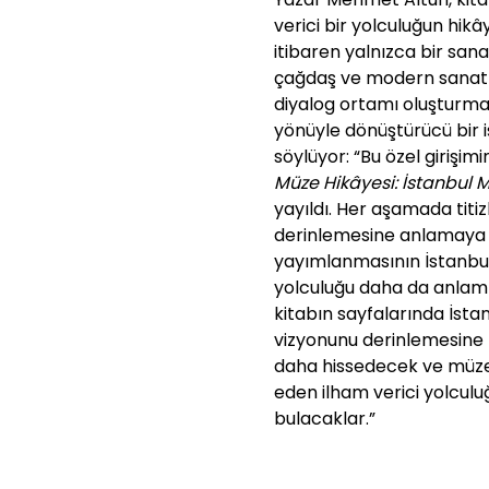
verici bir yolculuğun hik
itibaren yalnızca bir san
çağdaş ve modern sanatı k
diyalog ortamı oluşturma
yönüyle dönüştürücü bir iş
söylüyor: “Bu özel girişi
Müze Hikâyesi: İstanbul 
yayıldı. Her aşamada titiz
derinlemesine anlamaya v
yayımlanmasının İstanbul
yolculuğu daha da anlamlı
kitabın sayfalarında İsta
vizyonunu derinlemesine 
daha hissedecek ve müze
eden ilham verici yolculu
bulacaklar.”