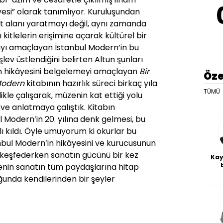
âyesi” olarak tanımlıyor. Kuruluşundan
at alanı yaratmayı değil, aynı zamanda
itlelerin erişimine açarak kültürel bir
yı amaçlayan İstanbul Modern’in bu
lev üstlendiğini belirten Altun şunları
min hikâyesini belgelemeyi amaçlayan
Bir
Öze
Modern
kitabının hazırlık süreci birkaç yıla
TÜMÜ
likle çalışarak, müzenin kat ettiği yolu
e anlatmaya çalıştık. Kitabın
 Modern’in 20. yılına denk gelmesi, bu
 kıldı. Öyle umuyorum ki okurlar bu
nbul Modern’in hikâyesini ve kurucusunun
keşfederken sanatın gücünü bir kez
Kay
nin sanatın tüm paydaşlarına hitap
De
ğunda kendilerinden bir şeyler
haf
a
bl