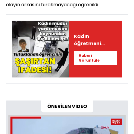
olayın arkasını bırakmayacağı öğrenildi.
Kadın
öğretmeni
boynundan
Haberi
bıçaklamıştı!
Görüntüle
İşte öğrencinin
ifadesi!
ÖNERİLEN VİDEO