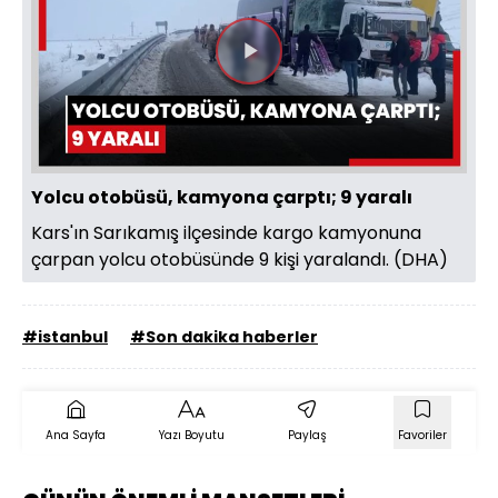
Videoyu
Oynat
Yolcu otobüsü, kamyona çarptı; 9 yaralı
Kars'ın Sarıkamış ilçesinde kargo kamyonuna
çarpan yolcu otobüsünde 9 kişi yaralandı. (DHA)
#istanbul
#Son dakika haberler
Ana Sayfa
Yazı Boyutu
Paylaş
Favoriler