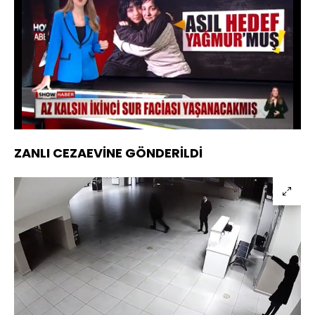
Yüklendi
:
29.88%
Sesi
Oynatma
Aç
Hızı
ZANLI CEZAEVİNE GÖNDERİLDİ