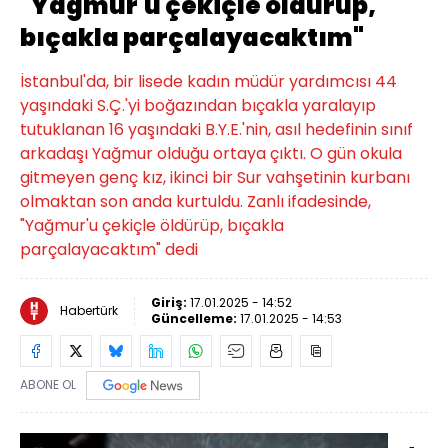
"Yağmur'u çekiçle öldürüp,
bıçakla parçalayacaktım"
İstanbul'da, bir lisede kadın müdür yardımcısı 44
yaşındaki S.Ç.'yi boğazından bıçakla yaralayıp
tutuklanan 16 yaşındaki B.Y.E.'nin, asıl hedefinin sınıf
arkadaşı Yağmur olduğu ortaya çıktı. O gün okula
gitmeyen genç kız, ikinci bir Sur vahşetinin kurbanı
olmaktan son anda kurtuldu. Zanlı ifadesinde,
"Yağmur'u çekiçle öldürüp, bıçakla
parçalayacaktım" dedi
Giriş:
17.01.2025 - 14:52
Habertürk
Güncelleme:
17.01.2025 - 14:53
ABONE OL