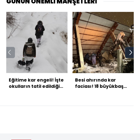
GÜNÜN ÖNEMLİ MANŞETLERİ
Eğitime kar engeli! İşte
Besi ahırında kar
okulların tatil edildiği
faciası! 18 büyükbaş
iller...
öldü