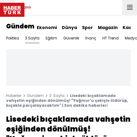
Canlı
Gündem
Ekonomi
Dünya
Spor
Magazin
Kadın
3.Sayfa
Politika
Eğitim
Güvenlik
İnanç
HT Trend
Medy
Haberler
Gündem
3. Sayfa
Lisedeki bıçaklamada
vahşetin eşiğinden dönülmüş! "Yağmur'u çekiçle öldürüp,
bıçakla parçalayacaktım" | Son dakika haberleri
Lisedeki bıçaklamada vahşetin
eşiğinden dönülmüş!