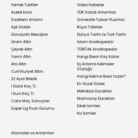
Yemek Tarifleri
Video Haberler
Ayetel Kürsi
TDK Sözlük Anlamları
Saatlerin Anlamı
Üniversite Taban Puanları
Aşk Sözleri
Rüya Tabirleri
Günaydın Mesajları
Dünya Tarihi ve Türk Tarihi
Gram Altın
İslam Ansiklopedisi
Çeyrek Altın
TÜBİTAK Ansiklopedisi
Yarım Altın
Hangi Besin Kaç Kalori
Ata Altın
Eş Anlamlı Kelimeler
Sözlüğü
Cumhuriyet Altını
Hangi Kelime Nasıl Yazılır?
22 Ayar Bilezik
En Güzel Sözler
1 Dolar Kaç TL
Metrobüs Durakları
1 Euro Kaç TL
Marmaray Durakları
Canlı Maç Sonuçları
Erkek İsimleri
Süper Lig Puan Durumu
Kız İsimleri
Atasözleri ve Anlamları