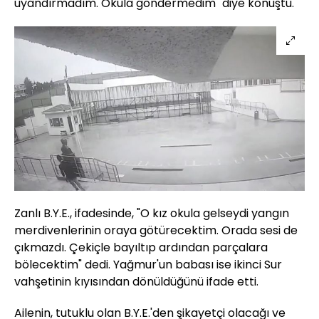
uyandırmadım. Okula göndermedim" diye konuştu.
Zanlı B.Y.E., ifadesinde, "O kız okula gelseydi yangın
merdivenlerinin oraya götürecektim. Orada sesi de
çıkmazdı. Çekiçle bayıltıp ardından parçalara
bölecektim" dedi. Yağmur'un babası ise ikinci Sur
vahşetinin kıyısından dönüldüğünü ifade etti.
Ailenin, tutuklu olan B.Y.E.'den şikayetçi olacağı ve