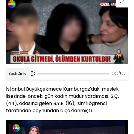
Sesli Dinle
0:00
/
1:55
İstanbul Büyükçekmece Kumburgaz'daki meslek
lisesinde, önceki gün kadın müdür yardımcısı S.Ç.
(44), odasına gelen B.Y.E. (16), isimli öğrenci
tarafından boynundan bıçaklanmıştı.