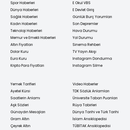
Spor Haberleri
E Okul VBS
Dünya Haberleri
E Devlet Giriş
Sağlık Haberleri
Günlük Burç Yorumları
Kadın Haberleri
Son Depremler
Teknoloji Haberleri
Hava Durumu
Memur ve Emekli Haberleri
Yol Durumu
Altın Fiyatları
Sinema Rehberi
Dolar Kuru
TV Yayın Akışı
Euro Kuru
Instagram Dondurma
Kripto Para Fiyatları
Instagram Silme
Yemek Tarifleri
Video Haberler
Ayetel Kürsi
TDK Sözlük Anlamları
Saatlerin Anlamı
Üniversite Taban Puanları
Aşk Sözleri
Rüya Tabirleri
Günaydın Mesajları
Dünya Tarihi ve Türk Tarihi
Gram Altın
İslam Ansiklopedisi
Çeyrek Altın
TÜBİTAK Ansiklopedisi