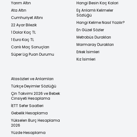
Yarım Altın
Hangi Besin Kaç Kalori
Ata Altın
Eş Anlamlı Kelimeler
Sözlüğü
Cumhuriyet Altını
Hangi Kelime Nasıl Yazılır?
22 Ayar Bilezik
En Güzel Sözler
1 Dolar Kaç TL
Metrobüs Durakları
1 Euro Kaç TL
Marmaray Durakları
Canlı Maç Sonuçları
Erkek İsimleri
Süper Lig Puan Durumu
Kız İsimleri
Atasözleri ve Anlamları
Türkçe Deyimler Sözlüğü
Çin Takvimi 2026 ve Bebek
Cinsiyeti Hesaplama
İETT Sefer Saatleri
Gebelik Hesaplama
Yükselen Burç Hesaplama
2026
Yüzde Hesaplama