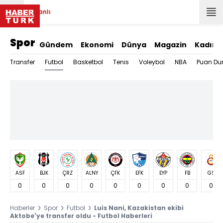
Canlı
Spor
Gündem
Ekonomi
Dünya
Magazin
Kadın
Futbol
Transfer
Basketbol
Tenis
Voleybol
NBA
Puan Du
ASF
BJK
ÇRZ
ALNY
ÇFK
EFK
EYP
FB
GS
0
0
0
0
0
0
0
0
0
Haberler
Spor
Futbol
Luis Nani, Kazakistan ekibi
Aktobe'ye transfer oldu - Futbol Haberleri