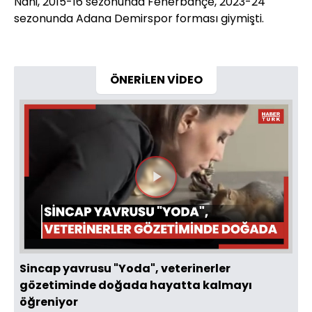
Nani, 2015-16 sezonunda Fenerbahçe, 2023-24
sezonunda Adana Demirspor forması giymişti.
ÖNERİLEN VİDEO
Videoyu
Oynat
Sincap yavrusu "Yoda", veterinerler
gözetiminde doğada hayatta kalmayı
öğreniyor