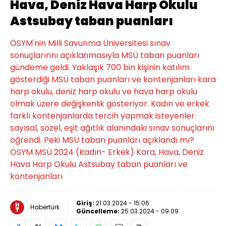
Hava, Deniz Hava Harp Okulu
Astsubay taban puanları
ÖSYM'nin Milli Savunma Üniversitesi sınav
sonuçlarınnı açıklanmasıyla MSÜ taban puanları
gündeme geldi. Yaklaşık 700 bin kişinin katılım
gösterdiği MSÜ taban puanları ve kontenjanları kara
harp okulu, deniz harp okulu ve hava harp okulu
olmak üzere değişkenlik gösteriyor. Kadın ve erkek
farklı kontenjanlarda tercih yapmak isteyenler
sayısal, sözel, eşit ağıtlık alanındaki sınav sonuçlarını
öğrendi. Peki MSÜ taban puanları açıklandı mı?
ÖSYM MSÜ 2024 (Kadın- Erkek) Kara, Hava, Deniz
Hava Harp Okulu Astsubay taban puanları ve
kontenjanları
Giriş:
21.03.2024 - 15:06
Habertürk
Güncelleme:
25.03.2024 - 09:09