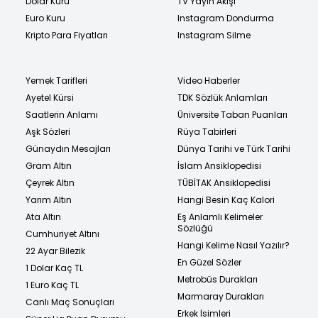
Dolar Kuru
TV Yayın Akışı
Euro Kuru
Instagram Dondurma
Kripto Para Fiyatları
Instagram Silme
Yemek Tarifleri
Video Haberler
Ayetel Kürsi
TDK Sözlük Anlamları
Saatlerin Anlamı
Üniversite Taban Puanları
Aşk Sözleri
Rüya Tabirleri
Günaydın Mesajları
Dünya Tarihi ve Türk Tarihi
Gram Altın
İslam Ansiklopedisi
Çeyrek Altın
TÜBİTAK Ansiklopedisi
Yarım Altın
Hangi Besin Kaç Kalori
Ata Altın
Eş Anlamlı Kelimeler
Sözlüğü
Cumhuriyet Altını
Hangi Kelime Nasıl Yazılır?
22 Ayar Bilezik
En Güzel Sözler
1 Dolar Kaç TL
Metrobüs Durakları
1 Euro Kaç TL
Marmaray Durakları
Canlı Maç Sonuçları
Erkek İsimleri