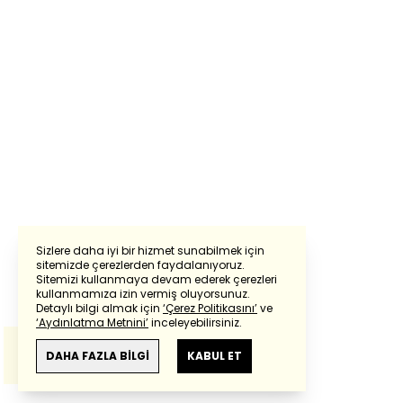
Sizlere daha iyi bir hizmet sunabilmek için
sitemizde çerezlerden faydalanıyoruz.
Sitemizi kullanmaya devam ederek çerezleri
Powered by
Translate
kullanmamıza izin vermiş oluyorsunuz.
Detaylı bilgi almak için
‘Çerez Politikasını’
ve
‘Aydınlatma Metnini’
inceleyebilirsiniz.
Bu çeviride
Google Translete
kullanılmıştır.
Anlam ve çeviri hatalarından
haberturk.com
DAHA FAZLA BİLGİ
KABUL ET
sorumlu değildir.