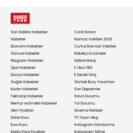
Son Dakika Haberleri
Canlı Borsa
Haberler
Namaz Vakitleri 2026
Ekonomi Haberleri
Cuma Namazı Vakitleri
Güncel Haberler
Nöbetçi Eczaneler
Magazin Haberleri
İstiklal Marşı
Spor Haberleri
E Okul VBS
Dünya Haberleri
E Devlet Giriş
Sağlık Haberleri
Günlük Burç Yorumları
Kadın Haberleri
Son Depremler
Teknoloji Haberleri
Hava Durumu
Memur ve Emekli Haberleri
Yol Durumu
Altın Fiyatları
Sinema Rehberi
Dolar Kuru
TV Yayın Akışı
Euro Kuru
Instagram Dondurma
Kripto Para Fiyatları
Instagram Silme