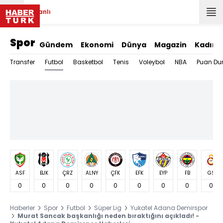
Canlı
Spor
Gündem
Ekonomi
Dünya
Magazin
Kadın
Futbol
Transfer
Basketbol
Tenis
Voleybol
NBA
Puan Du
ASF
BJK
ÇRZ
ALNY
ÇFK
EFK
EYP
FB
GS
0
0
0
0
0
0
0
0
0
Haberler
Spor
Futbol
Süper Lig
Yukatel Adana Demirspor
Murat Sancak başkanlığı neden bıraktığını açıkladı! -