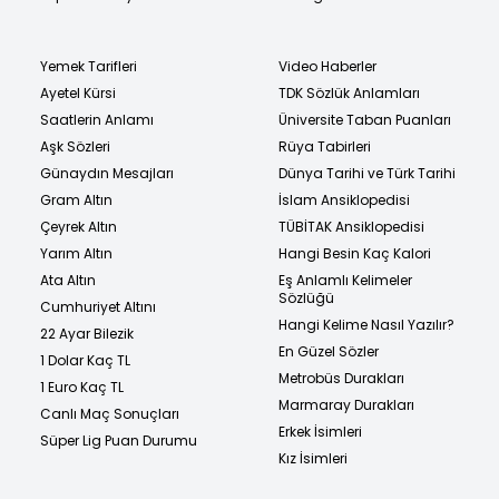
Yemek Tarifleri
Video Haberler
Ayetel Kürsi
TDK Sözlük Anlamları
Saatlerin Anlamı
Üniversite Taban Puanları
Aşk Sözleri
Rüya Tabirleri
Günaydın Mesajları
Dünya Tarihi ve Türk Tarihi
Gram Altın
İslam Ansiklopedisi
Çeyrek Altın
TÜBİTAK Ansiklopedisi
Yarım Altın
Hangi Besin Kaç Kalori
Ata Altın
Eş Anlamlı Kelimeler
Sözlüğü
Cumhuriyet Altını
Hangi Kelime Nasıl Yazılır?
22 Ayar Bilezik
En Güzel Sözler
1 Dolar Kaç TL
Metrobüs Durakları
1 Euro Kaç TL
Marmaray Durakları
Canlı Maç Sonuçları
Erkek İsimleri
Süper Lig Puan Durumu
Kız İsimleri