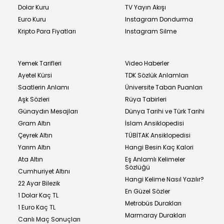
Dolar Kuru
TV Yayın Akışı
Euro Kuru
Instagram Dondurma
Kripto Para Fiyatları
Instagram Silme
Yemek Tarifleri
Video Haberler
Ayetel Kürsi
TDK Sözlük Anlamları
Saatlerin Anlamı
Üniversite Taban Puanları
Aşk Sözleri
Rüya Tabirleri
Günaydın Mesajları
Dünya Tarihi ve Türk Tarihi
Gram Altın
İslam Ansiklopedisi
Çeyrek Altın
TÜBİTAK Ansiklopedisi
Yarım Altın
Hangi Besin Kaç Kalori
Ata Altın
Eş Anlamlı Kelimeler
Sözlüğü
Cumhuriyet Altını
Hangi Kelime Nasıl Yazılır?
22 Ayar Bilezik
En Güzel Sözler
1 Dolar Kaç TL
Metrobüs Durakları
1 Euro Kaç TL
Marmaray Durakları
Canlı Maç Sonuçları