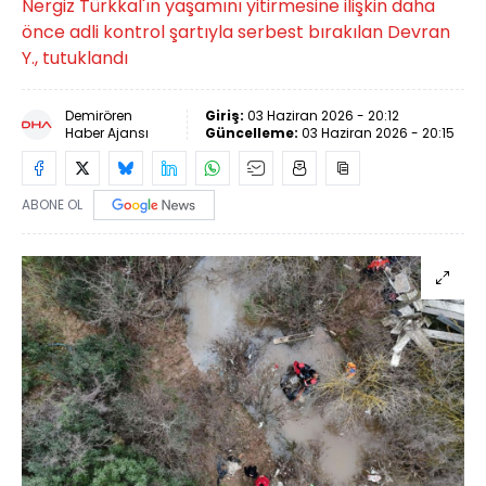
Nergiz Türkkal'ın yaşamını yitirmesine ilişkin daha
önce adli kontrol şartıyla serbest bırakılan Devran
Y., tutuklandı
Demirören
Giriş:
03 Haziran 2026 - 20:12
Haber Ajansı
Güncelleme:
03 Haziran 2026 - 20:15
ABONE OL