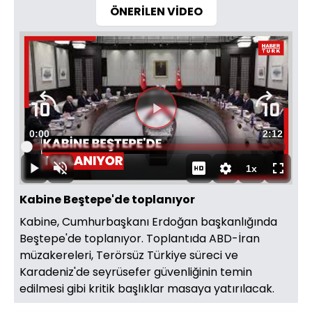
ÖNERİLEN VİDEO
Videoyu
Süre
0:00
Toplam
2:12
Oynat
Yüklendi
:
0%
Süre
1x
Oynat
Sesi
Oynatma
Tam
Aç
Hızı
Ekran
Kabine Beştepe'de toplanıyor
Kabine, Cumhurbaşkanı Erdoğan başkanlığında
Beştepe'de toplanıyor. Toplantıda ABD-İran
müzakereleri, Terörsüz Türkiye süreci ve
Karadeniz'de seyrüsefer güvenliğinin temin
edilmesi gibi kritik başlıklar masaya yatırılacak.