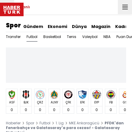
Canlı
Spor
Gündem
Ekonomi
Dünya
Magazin
Kadın
Futbol
Transfer
Basketbol
Tenis
Voleybol
NBA
Puan Du
ASF
BJK
ÇRZ
ALNY
ÇFK
EFK
EYP
FB
GS
0
0
0
0
0
0
0
0
0
Haberler
Spor
Futbol
1. Lig
MKE Ankaragücü
PFDK'dan
Fenerbahçe ve Galatasaray'a para cezası! - Galatasaray