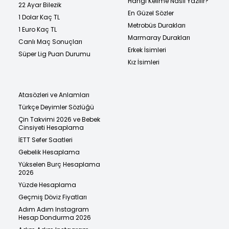
Hangi Kelime Nasıl Yazılır?
22 Ayar Bilezik
En Güzel Sözler
1 Dolar Kaç TL
Metrobüs Durakları
1 Euro Kaç TL
Marmaray Durakları
Canlı Maç Sonuçları
Erkek İsimleri
Süper Lig Puan Durumu
Kız İsimleri
Atasözleri ve Anlamları
Türkçe Deyimler Sözlüğü
Çin Takvimi 2026 ve Bebek
Cinsiyeti Hesaplama
İETT Sefer Saatleri
Gebelik Hesaplama
Yükselen Burç Hesaplama
2026
Yüzde Hesaplama
Geçmiş Döviz Fiyatları
Adım Adım Instagram
Hesap Dondurma 2026