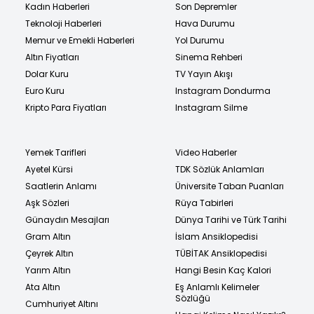
Kadın Haberleri
Son Depremler
Teknoloji Haberleri
Hava Durumu
Memur ve Emekli Haberleri
Yol Durumu
Altın Fiyatları
Sinema Rehberi
Dolar Kuru
TV Yayın Akışı
Euro Kuru
Instagram Dondurma
Kripto Para Fiyatları
Instagram Silme
Yemek Tarifleri
Video Haberler
Ayetel Kürsi
TDK Sözlük Anlamları
Saatlerin Anlamı
Üniversite Taban Puanları
Aşk Sözleri
Rüya Tabirleri
Günaydın Mesajları
Dünya Tarihi ve Türk Tarihi
Gram Altın
İslam Ansiklopedisi
Çeyrek Altın
TÜBİTAK Ansiklopedisi
Yarım Altın
Hangi Besin Kaç Kalori
Ata Altın
Eş Anlamlı Kelimeler
Sözlüğü
Cumhuriyet Altını