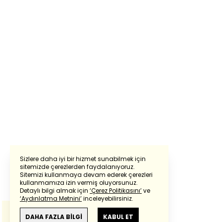
Sizlere daha iyi bir hizmet sunabilmek için
sitemizde çerezlerden faydalanıyoruz.
Sitemizi kullanmaya devam ederek çerezleri
Powered by
Translate
kullanmamıza izin vermiş oluyorsunuz.
Detaylı bilgi almak için
‘Çerez Politikasını’
ve
‘Aydınlatma Metnini’
inceleyebilirsiniz.
Bu çeviride
Google Translete
kullanılmıştır.
Anlam ve çeviri hatalarından
haberturk.com
DAHA FAZLA BİLGİ
KABUL ET