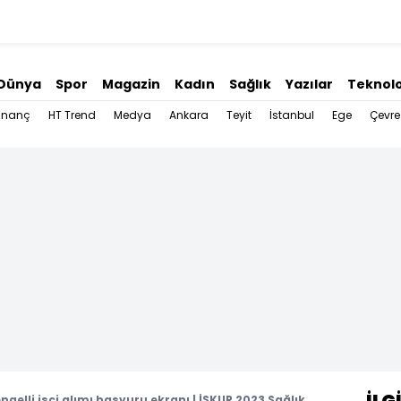
Dünya
Spor
Magazin
Kadın
Sağlık
Yazılar
Teknolo
İnanç
HT Trend
Medya
Ankara
Teyit
İstanbul
Ege
Çevre
ngelli işçi alımı başvuru ekranı | İŞKUR 2023 Sağlık