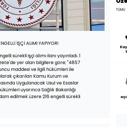
Öze
TÜMÜ
NGELLİ İŞÇİ ALIMI YAPIYOR!
Kay
elli sürekli işçi alımı ilanı yayınladı. 1
De
haf
ete'de yer alan bilgilere göre; "4857
a
uncu maddesi ve ilgili hükümleri ile
bl
larak çıkarılan Kamu Kurum ve
nmasında Uygulanacak Usul ve Esaslar
ükümleri uyarınca Sağlık Bakanlığı
hdam edilmek üzere 216 engelli sürekli
açı
çö