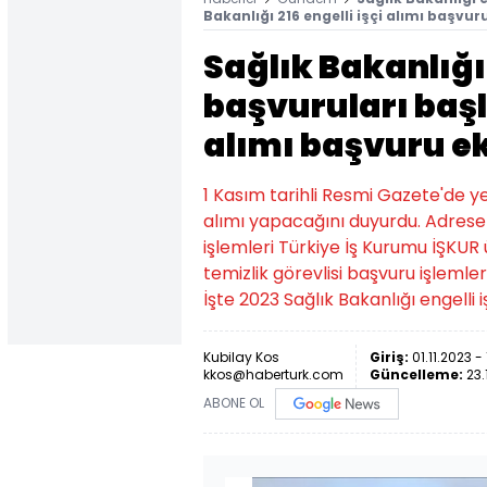
Bakanlığı 216 engelli işçi alımı başvu
Sağlık Bakanlığı 
başvuruları başla
alımı başvuru ekr
1 Kasım tarihli Resmi Gazete'de yer
alımı yapacağını duyurdu. Adrese 
işlemleri Türkiye İş Kurumu İŞKUR 
temizlik görevlisi başvuru işlemler
İşte 2023 Sağlık Bakanlığı engelli i
Kubilay Kos
Giriş:
01.11.2023 - 
kkos@haberturk.com
Güncelleme:
23.
ABONE OL