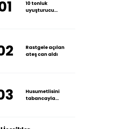
01
10 tonluk
uyuşturucu
soruşturmasında 10
tutuklama
02
Rastgele açılan
ateş can aldı
03
Husumetlisini
tabancayla
vurarak ağır
yaraladı