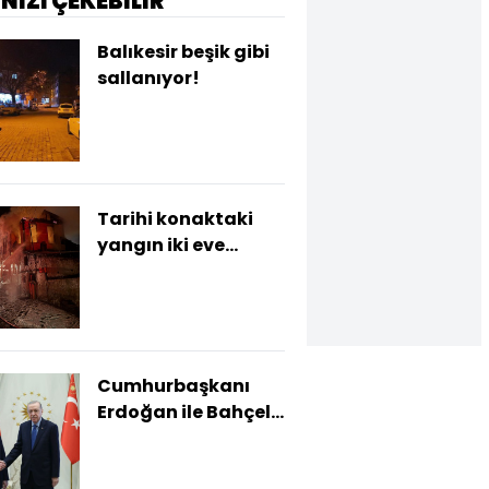
İNİZİ ÇEKEBİLİR
Balıkesir beşik gibi
sallanıyor!
Tarihi konaktaki
yangın iki eve
sıçradı
Cumhurbaşkanı
Erdoğan ile Bahçeli
görüştü