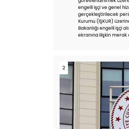
görevlendirilmek üzere 2
engelli işçi ve genel hi
gerçekleştirilecek pers
Kurumu (İŞKUR) üzerind
Bakanlığı engelli işçi a
ekranına ilişkin merak e
2