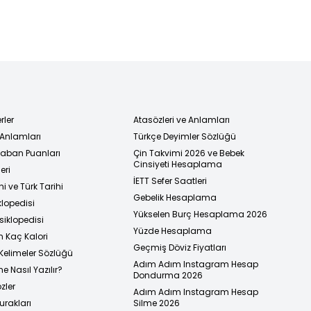
gemiye
soruşturma
rler
Atasözleri ve Anlamları
 Anlamları
Türkçe Deyimler Sözlüğü
 Taban Puanları
Çin Takvimi 2026 ve Bebek
Cinsiyeti Hesaplama
eri
İETT Sefer Saatleri
i ve Türk Tarihi
Gebelik Hesaplama
klopedisi
Yükselen Burç Hesaplama 2026
siklopedisi
Yüzde Hesaplama
n Kaç Kalori
Geçmiş Döviz Fiyatları
Kelimeler Sözlüğü
Adım Adım Instagram Hesap
e Nasıl Yazılır?
Dondurma 2026
zler
Adım Adım Instagram Hesap
urakları
Silme 2026