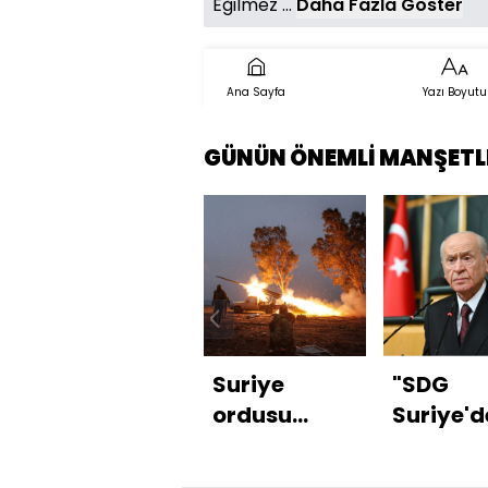
Eğilmez ...
Daha Fazla Göster
Ana Sayfa
Yazı Boyutu
GÜNÜN ÖNEMLİ MANŞETL
Suriye
"SDG
ordusu
Suriye'd
ilerliyor, YPG
engel ha
çekiliyor
geldi"