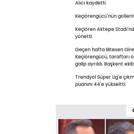
Alıcı kaydetti.
Keçiörengücü'nün gollerin
Keçiören Aktepe Stadı'n
yönetti.
Geçen hafta Bitexen Gi
Keçiörengücü, taraftarı 
galip ayrıldı. Başkent ekib
Trendyol Süper Lig'e çık
puanını 44'e yükseltti.