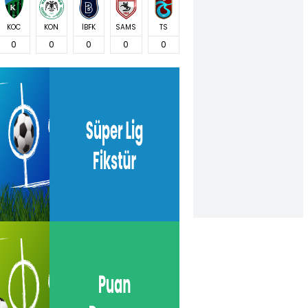
KOC
KON
İBFK
SAMS
TS
0
0
0
0
0