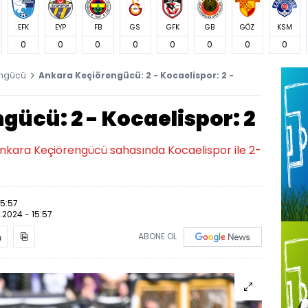
EFK
EYP
FB
GS
GFK
GB
GÖZ
KSM
0
0
0
0
0
0
0
0
engücü
Ankara Keçiörengücü: 2 - Kocaelispor: 2 -
ücü: 2 - Kocaelispor: 2
 Ankara Keçiörengücü sahasında Kocaelispor ile 2-
15:57
.2024 - 15:57
ABONE OL