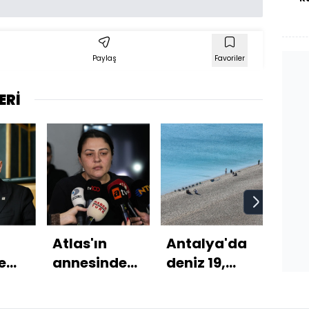
Paylaş
Favoriler
ERİ
Atlas'ın
Antalya'da
Muri
e
annesinden
deniz 19,
tran
le
çok acı
hava 12
sözl
sözler!
derece!
F.Ba