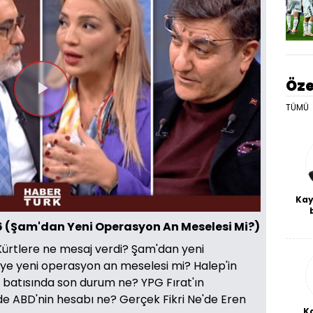
Öze
Videoyu
TÜMÜ
Oynat
Kay
De
26 (Şam'dan Yeni Operasyon An Meselesi Mi?)
haf
a
 Kürtlere ne mesaj verdi? Şam'dan yeni
bl
ye yeni operasyon an meselesi mi? Halep'in
 batısında son durum ne? YPG Fırat'ın
de ABD'nin hesabı ne? Gerçek Fikri Ne'de Eren
K