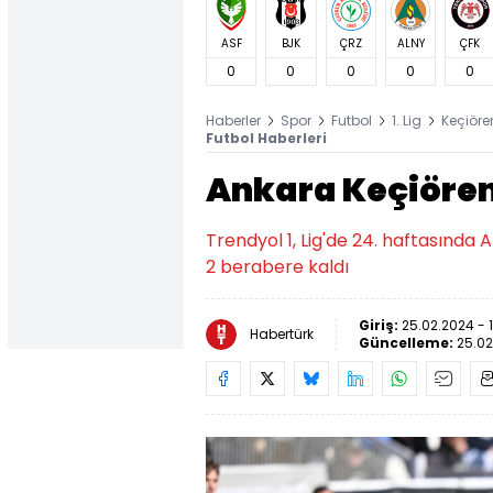
ASF
BJK
ÇRZ
ALNY
ÇFK
0
0
0
0
0
Haberler
Spor
Futbol
1. Lig
Keçiör
Futbol Haberleri
Ankara Keçiöreng
Trendyol 1, Lig'de 24. haftasında
2 berabere kaldı
Giriş:
25.02.2024 - 
Habertürk
Güncelleme:
25.02