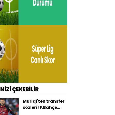
İNİZİ ÇEKEBİLİR
Muriqi'ten transfer
sözleri! F.Bahçe...