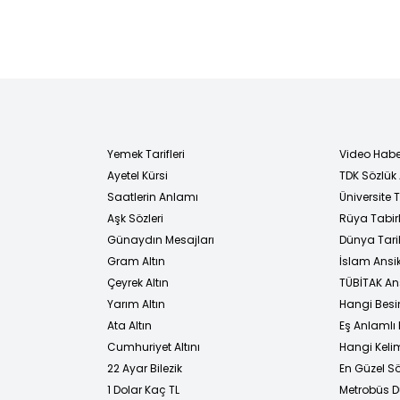
Yemek Tarifleri
Video Habe
Ayetel Kürsi
TDK Sözlük
i
Saatlerin Anlamı
Üniversite
Aşk Sözleri
Rüya Tabirl
Günaydın Mesajları
Dünya Tarih
Gram Altın
İslam Ansi
Çeyrek Altın
TÜBİTAK An
Yarım Altın
Hangi Besi
Ata Altın
Eş Anlamlı 
Cumhuriyet Altını
Hangi Kelim
22 Ayar Bilezik
En Güzel Sö
1 Dolar Kaç TL
Metrobüs D