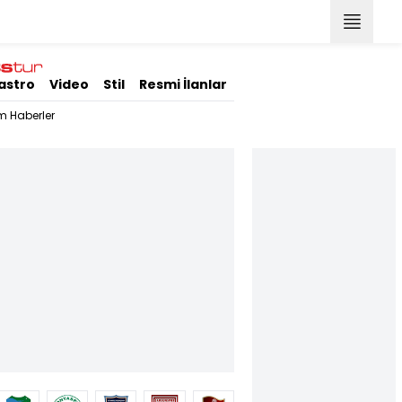
astro
Video
Stil
Resmi İlanlar
m Haberler