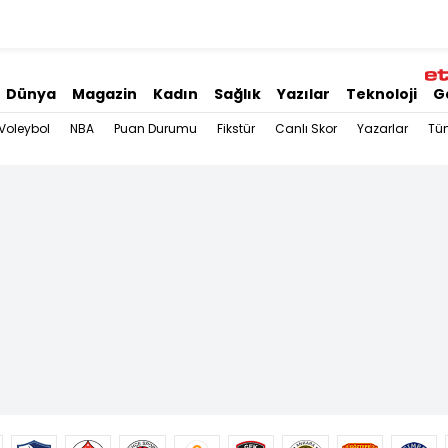
Dünya
Magazin
Kadın
Sağlık
Yazılar
Teknoloji
G
Voleybol
NBA
Puan Durumu
Fikstür
Canlı Skor
Yazarlar
Tü