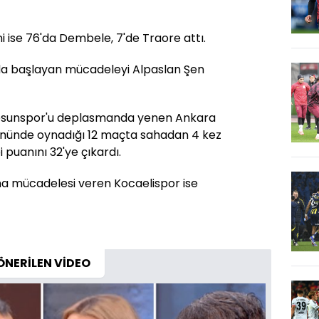
i ise 76'da Dembele, 7'de Traore attı.
da başlayan mücadeleyi Alpaslan Şen
resunspor'u deplasmanda yenen Ankara
önünde oynadığı 12 maçta sahadan 4 kez
i puanını 32'ye çıkardı.
ma mücadelesi veren Kocaelispor ise
ÖNERİLEN VİDEO