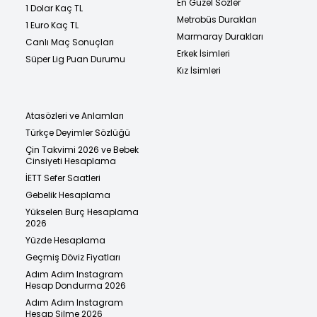
En Güzel Sözler
1 Dolar Kaç TL
Metrobüs Durakları
1 Euro Kaç TL
Marmaray Durakları
Canlı Maç Sonuçları
Erkek İsimleri
Süper Lig Puan Durumu
Kız İsimleri
Atasözleri ve Anlamları
Türkçe Deyimler Sözlüğü
Çin Takvimi 2026 ve Bebek
Cinsiyeti Hesaplama
İETT Sefer Saatleri
Gebelik Hesaplama
Yükselen Burç Hesaplama
2026
Yüzde Hesaplama
Geçmiş Döviz Fiyatları
Adım Adım Instagram
Hesap Dondurma 2026
Adım Adım Instagram
Hesap Silme 2026