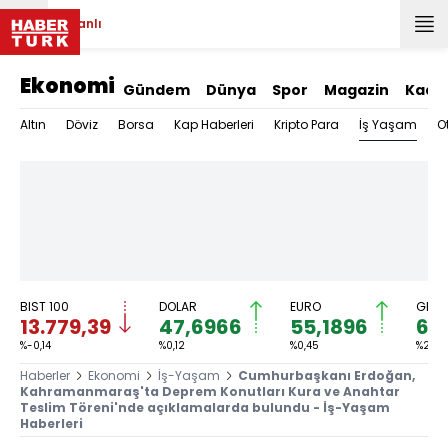
Canlı
Ekonomi
Gündem
Dünya
Spor
Magazin
Kadı
İş Yaşam
Altın
Döviz
Borsa
Kap Haberleri
Kripto Para
O
BIST 100
DOLAR
EURO
GRAM
13.779,39
47,6966
55,1896
6.
%-0,14
%0,12
%0,45
%2,59
Haberler
Ekonomi
İş-Yaşam
Cumhurbaşkanı Erdoğan,
Kahramanmaraş'ta Deprem Konutları Kura ve Anahtar
Teslim Töreni'nde açıklamalarda bulundu - İş-Yaşam
Haberleri