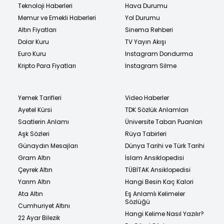
Teknoloji Haberleri
Hava Durumu
Memur ve Emekli Haberleri
Yol Durumu
Altın Fiyatları
Sinema Rehberi
Dolar Kuru
TV Yayın Akışı
Euro Kuru
Instagram Dondurma
Kripto Para Fiyatları
Instagram Silme
Yemek Tarifleri
Video Haberler
Ayetel Kürsi
TDK Sözlük Anlamları
Saatlerin Anlamı
Üniversite Taban Puanları
Aşk Sözleri
Rüya Tabirleri
Günaydın Mesajları
Dünya Tarihi ve Türk Tarihi
Gram Altın
İslam Ansiklopedisi
Çeyrek Altın
TÜBİTAK Ansiklopedisi
Yarım Altın
Hangi Besin Kaç Kalori
Ata Altın
Eş Anlamlı Kelimeler
Sözlüğü
Cumhuriyet Altını
Hangi Kelime Nasıl Yazılır?
22 Ayar Bilezik