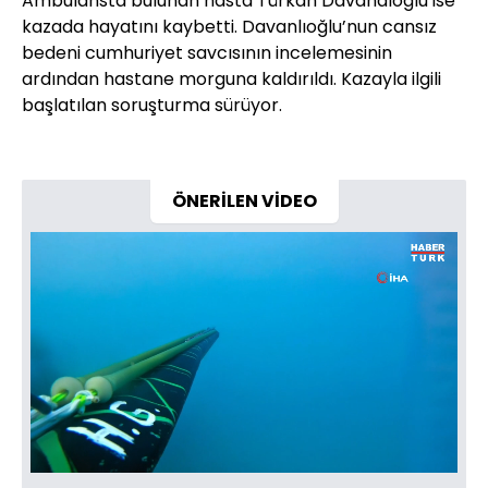
Ambulansta bulunan hasta Türkan Davandıoğlu ise
kazada hayatını kaybetti. Davanlıoğlu’nun cansız
bedeni cumhuriyet savcısının incelemesinin
ardından hastane morguna kaldırıldı. Kazayla ilgili
başlatılan soruşturma sürüyor.
ÖNERİLEN VİDEO
Yüklendi
:
7.78%
Sesi
Oynatma
720
Aç
Hızı