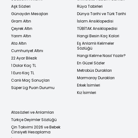
Aşk Sözleri
Rüya Tabirleri
Günaydın Mesajları
Dünya Tarihi ve Türk Tarihi
Gram Altın
İslam Ansiklopedisi
Çeyrek Altın
TÜBİTAK Ansiklopedisi
Yarım Altın
Hangi Besin Kaç Kalori
Ata Altın
Eş Anlamlı Kelimeler
Sözlüğü
Cumhuriyet Altını
Hangi Kelime Nasıl Yazılır?
22 Ayar Bilezik
En Güzel Sözler
1 Dolar Kaç TL
Metrobüs Durakları
1 Euro Kaç TL
Marmaray Durakları
Canlı Maç Sonuçları
Erkek İsimleri
Süper Lig Puan Durumu
Kız İsimleri
Atasözleri ve Anlamları
Türkçe Deyimler Sözlüğü
Çin Takvimi 2026 ve Bebek
Cinsiyeti Hesaplama