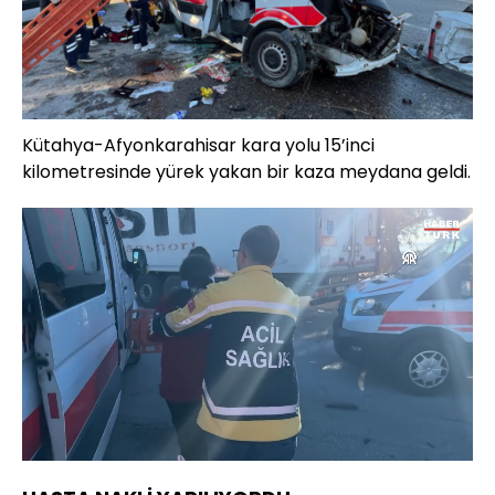
Kütahya-Afyonkarahisar kara yolu 15’inci
kilometresinde yürek yakan bir kaza meydana geldi.
Yüklendi
:
23.83%
Sesi
Oynatma
720
Aç
Hızı