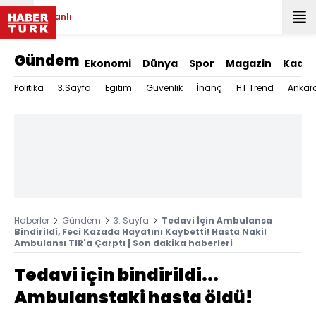
Canlı
Gündem
Ekonomi
Dünya
Spor
Magazin
Kadın
3.Sayfa
Politika
Eğitim
Güvenlik
İnanç
HT Trend
Ankar
Haberler
Gündem
3. Sayfa
Tedavi İçin Ambulansa
Bindirildi, Feci Kazada Hayatını Kaybetti! Hasta Nakil
Ambulansı TIR'a Çarptı | Son dakika haberleri
Tedavi için bindirildi...
Ambulanstaki hasta öldü!