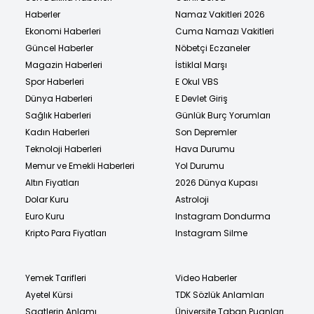
Haberler
Namaz Vakitleri 2026
Ekonomi Haberleri
Cuma Namazı Vakitleri
Güncel Haberler
Nöbetçi Eczaneler
Magazin Haberleri
İstiklal Marşı
Spor Haberleri
E Okul VBS
Dünya Haberleri
E Devlet Giriş
Sağlık Haberleri
Günlük Burç Yorumları
Kadın Haberleri
Son Depremler
Teknoloji Haberleri
Hava Durumu
Memur ve Emekli Haberleri
Yol Durumu
Altın Fiyatları
2026 Dünya Kupası
Dolar Kuru
Astroloji
Euro Kuru
Instagram Dondurma
Kripto Para Fiyatları
Instagram Silme
Yemek Tarifleri
Video Haberler
Ayetel Kürsi
TDK Sözlük Anlamları
Saatlerin Anlamı
Üniversite Taban Puanları