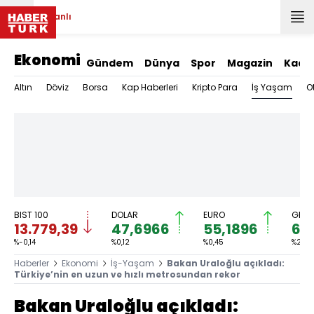
Canlı
Ekonomi
Gündem
Dünya
Spor
Magazin
Kadı
İş Yaşam
Altın
Döviz
Borsa
Kap Haberleri
Kripto Para
O
BIST 100
DOLAR
EURO
GRAM
13.779,39
47,6966
55,1896
6.
%-0,14
%0,12
%0,45
%2,59
Haberler
Ekonomi
İş-Yaşam
Bakan Uraloğlu açıkladı:
Türkiye’nin en uzun ve hızlı metrosundan rekor
Bakan Uraloğlu açıkladı: