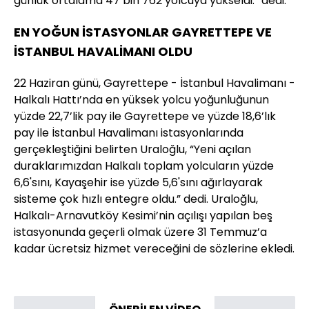
günlük ortalama 47 bin 762 yolcuya yükseldi.” dedi.
EN YOĞUN İSTASYONLAR GAYRETTEPE VE
İSTANBUL HAVALİMANI OLDU
22 Haziran günü, Gayrettepe - İstanbul Havalimanı -
Halkalı Hattı’nda en yüksek yolcu yoğunluğunun
yüzde 22,7’lik pay ile Gayrettepe ve yüzde 18,6’lık
pay ile İstanbul Havalimanı istasyonlarında
gerçekleştiğini belirten Uraloğlu, “Yeni açılan
duraklarımızdan Halkalı toplam yolcuların yüzde
6,6'sını, Kayaşehir ise yüzde 5,6'sını ağırlayarak
sisteme çok hızlı entegre oldu.” dedi. Uraloğlu,
Halkalı-Arnavutköy Kesimi’nin açılışı yapılan beş
istasyonunda geçerli olmak üzere 31 Temmuz’a
kadar ücretsiz hizmet vereceğini de sözlerine ekledi.