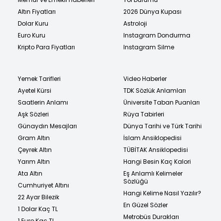
Altın Fiyatları
2026 Dünya Kupası
Dolar Kuru
Astroloji
Euro Kuru
Instagram Dondurma
Kripto Para Fiyatları
Instagram Silme
Yemek Tarifleri
Video Haberler
Ayetel Kürsi
TDK Sözlük Anlamları
Saatlerin Anlamı
Üniversite Taban Puanları
Aşk Sözleri
Rüya Tabirleri
Günaydın Mesajları
Dünya Tarihi ve Türk Tarihi
Gram Altın
İslam Ansiklopedisi
Çeyrek Altın
TÜBİTAK Ansiklopedisi
Yarım Altın
Hangi Besin Kaç Kalori
Ata Altın
Eş Anlamlı Kelimeler
Sözlüğü
Cumhuriyet Altını
Hangi Kelime Nasıl Yazılır?
22 Ayar Bilezik
En Güzel Sözler
1 Dolar Kaç TL
Metrobüs Durakları
1 Euro Kaç TL