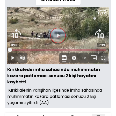
Videoyu
Süre
0:00
Toplam
0:39
Oynat
Yüklendi
:
26.80%
Süre
1x
Oynat
Sesi
Oynatma
Mini
Tam
1080
Aç
Hızı
oynatıcı
Ekran
Kırıkkalede imha sahasında mühimmatın
kazara patlaması sonucu 2 kişi hayatını
kaybetti
Kırıkkalenin Yahşihan ilçesinde imha sahasında
mühimmatın kazara patlaması sonucu 2 kişi
yaşamını yitirdi. (AA)