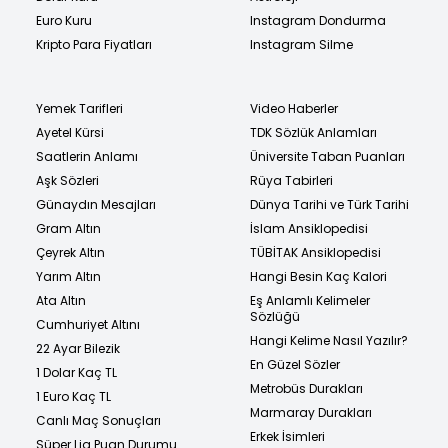
Euro Kuru
Instagram Dondurma
Kripto Para Fiyatları
Instagram Silme
Yemek Tarifleri
Video Haberler
Ayetel Kürsi
TDK Sözlük Anlamları
Saatlerin Anlamı
Üniversite Taban Puanları
Aşk Sözleri
Rüya Tabirleri
Günaydın Mesajları
Dünya Tarihi ve Türk Tarihi
Gram Altın
İslam Ansiklopedisi
Çeyrek Altın
TÜBİTAK Ansiklopedisi
Yarım Altın
Hangi Besin Kaç Kalori
Ata Altın
Eş Anlamlı Kelimeler
Sözlüğü
Cumhuriyet Altını
Hangi Kelime Nasıl Yazılır?
22 Ayar Bilezik
En Güzel Sözler
1 Dolar Kaç TL
Metrobüs Durakları
1 Euro Kaç TL
Marmaray Durakları
Canlı Maç Sonuçları
Erkek İsimleri
Süper Lig Puan Durumu