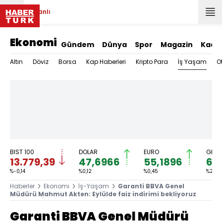
Canlı
Ekonomi
Gündem
Dünya
Spor
Magazin
Kadı
İş Yaşam
Altın
Döviz
Borsa
Kap Haberleri
Kripto Para
O
BIST 100
DOLAR
EURO
GRAM
13.779,39
47,6966
55,1896
6.
%-0,14
%0,12
%0,45
%2,59
Haberler
Ekonomi
İş-Yaşam
Garanti BBVA Genel
Müdürü Mahmut Akten: Eylülde faiz indirimi bekliyoruz
Garanti BBVA Genel Müdürü