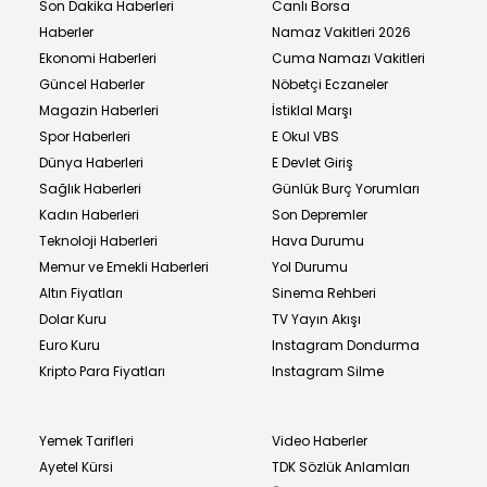
Son Dakika Haberleri
Canlı Borsa
Haberler
Namaz Vakitleri 2026
Ekonomi Haberleri
Cuma Namazı Vakitleri
Güncel Haberler
Nöbetçi Eczaneler
Magazin Haberleri
İstiklal Marşı
Spor Haberleri
E Okul VBS
Dünya Haberleri
E Devlet Giriş
Sağlık Haberleri
Günlük Burç Yorumları
Kadın Haberleri
Son Depremler
Teknoloji Haberleri
Hava Durumu
Memur ve Emekli Haberleri
Yol Durumu
Altın Fiyatları
Sinema Rehberi
Dolar Kuru
TV Yayın Akışı
Euro Kuru
Instagram Dondurma
Kripto Para Fiyatları
Instagram Silme
Yemek Tarifleri
Video Haberler
Ayetel Kürsi
TDK Sözlük Anlamları