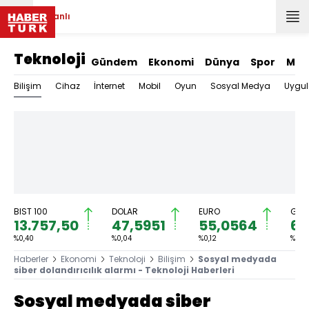
Canlı
Teknoloji
Gündem
Ekonomi
Dünya
Spor
Mag
Bilişim
Cihaz
İnternet
Mobil
Oyun
Sosyal Medya
Uygu
BIST 100
DOLAR
EURO
GRA
13.757,50
47,5951
55,0564
6.
%0,40
%0,04
%0,12
%0,3
Haberler
Ekonomi
Teknoloji
Bilişim
Sosyal medyada
siber dolandırıcılık alarmı - Teknoloji Haberleri
Sosyal medyada siber