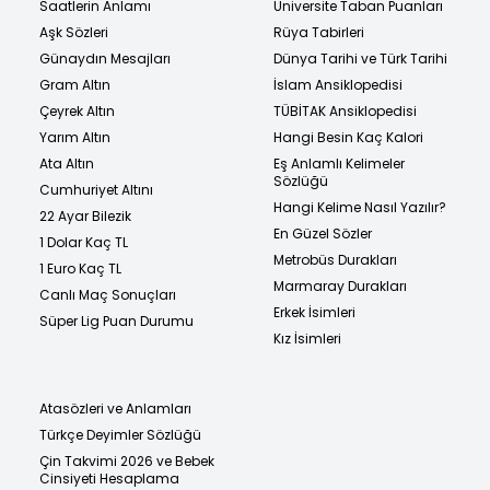
Saatlerin Anlamı
Üniversite Taban Puanları
Aşk Sözleri
Rüya Tabirleri
Günaydın Mesajları
Dünya Tarihi ve Türk Tarihi
Gram Altın
İslam Ansiklopedisi
Çeyrek Altın
TÜBİTAK Ansiklopedisi
Yarım Altın
Hangi Besin Kaç Kalori
Ata Altın
Eş Anlamlı Kelimeler
Sözlüğü
Cumhuriyet Altını
Hangi Kelime Nasıl Yazılır?
22 Ayar Bilezik
En Güzel Sözler
1 Dolar Kaç TL
Metrobüs Durakları
1 Euro Kaç TL
Marmaray Durakları
Canlı Maç Sonuçları
Erkek İsimleri
Süper Lig Puan Durumu
Kız İsimleri
Atasözleri ve Anlamları
Türkçe Deyimler Sözlüğü
Çin Takvimi 2026 ve Bebek
Cinsiyeti Hesaplama