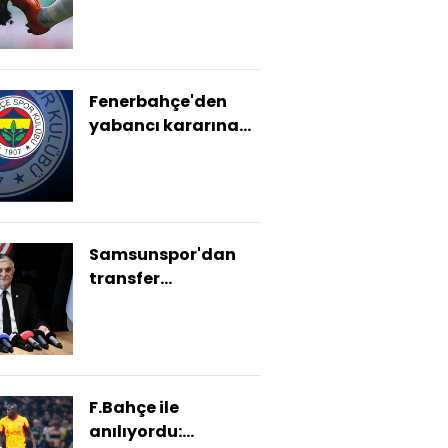
Fenerbahçe'den
yabancı kararına
tepki!
Samsunspor'dan
transfer
açıklaması!
F.Bahçe ile
anılıyordu: