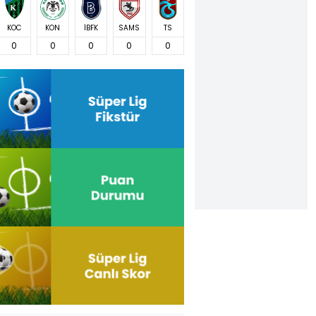
KOC
KON
İBFK
SAMS
TS
0
0
0
0
0