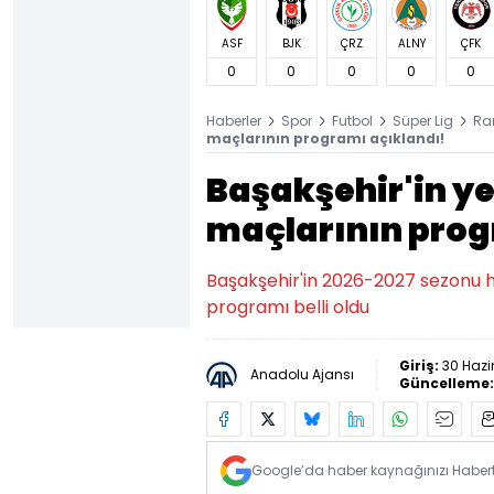
ASF
BJK
ÇRZ
ALNY
ÇFK
0
0
0
0
0
Haberler
Spor
Futbol
Süper Lig
Ra
maçlarının programı açıklandı!
Başakşehir'in ye
maçlarının prog
Başakşehir'in 2026-2027 sezonu 
programı belli oldu
Giriş:
30 Hazi
Anadolu Ajansı
Güncelleme
Google’da haber kaynağınızı Habertü