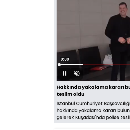
Süre
0:00
Yüklendi
:
13.27%
Oynat
Sesi
Aç
Hakkında yakalama kararı bu
teslim oldu
İstanbul Cumhuriyet Başsavcılı
hakkında yakalama kararı buluna
gelerek Kuşadası'nda polise tesl