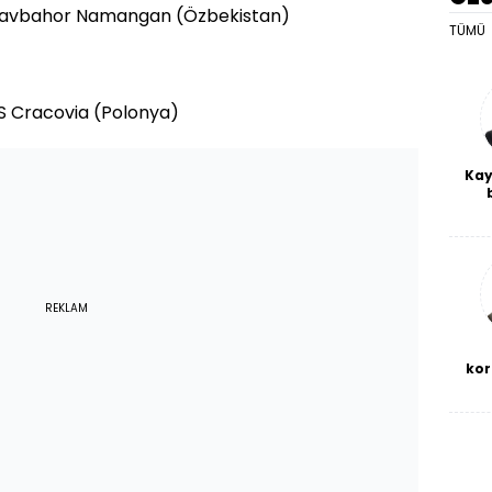
Navbahor Namangan (Özbekistan)
TÜMÜ
S Cracovia (Polonya)
Kay
De
haf
a
bl
REKLAM
kor