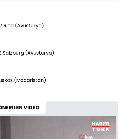
V Ried (Avusturya)
B Salzburg (Avusturya)
uskas (Macaristan)
ÖNERİLEN VİDEO