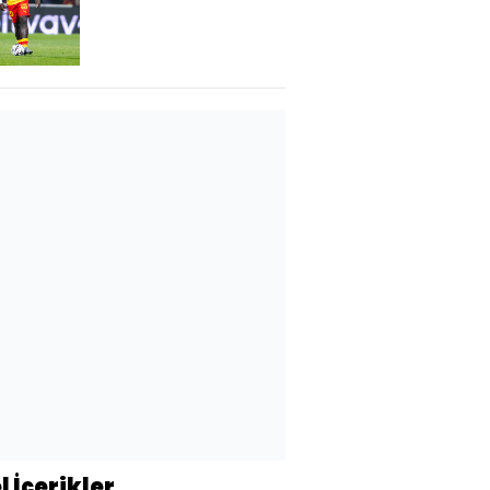
Takımından ayrıldı!
l İçerikler