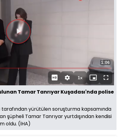
Videoyu
Oynat
Toplam
1:06
Süre
1x
Oynatma
Mini
Tam
Hızı
oynatıcı
Ekran
lunan Tamar Tanrıyar Kuşadası'nda polise
ğı tarafından yürütülen soruşturma kapsamında
n şüpheli Tamar Tanrıyar yurtdışından kendisi
im oldu. (İHA)