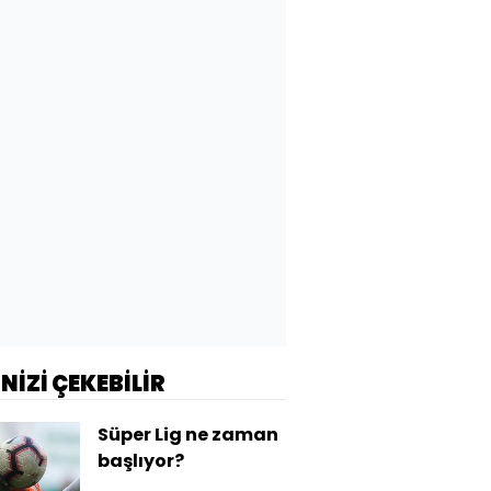
İNİZİ ÇEKEBİLİR
Süper Lig ne zaman
başlıyor?