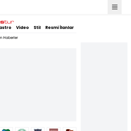
astro
Video
Stil
Resmi İlanlar
m Haberler