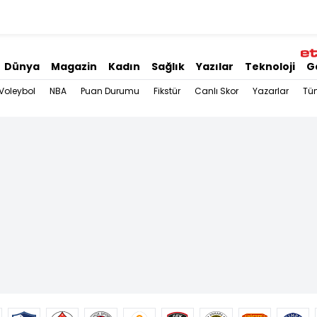
Dünya
Magazin
Kadın
Sağlık
Yazılar
Teknoloji
G
Voleybol
NBA
Puan Durumu
Fikstür
Canlı Skor
Yazarlar
Tü