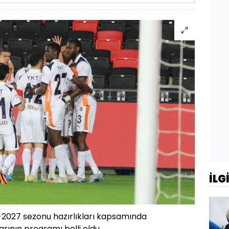
İLG
2027 sezonu hazırlıkları kapsamında
rının programı belli oldu.