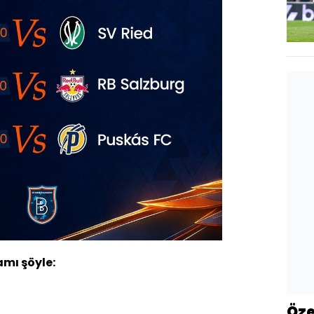
mı şöyle:
Öze