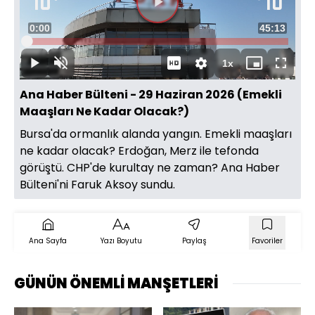
Videoyu
Süre
0:00
Toplam
45:13
Oynat
Yüklendi
:
0.37%
Süre
1x
Oynat
Sesi
Oynatma
Mini
Tam
Aç
Hızı
oynatıcı
Ekran
Ana Haber Bülteni - 29 Haziran 2026 (Emekli
Maaşları Ne Kadar Olacak?)
Bursa'da ormanlık alanda yangın. Emekli maaşları
ne kadar olacak? Erdoğan, Merz ile tefonda
görüştü. CHP'de kurultay ne zaman? Ana Haber
Bülteni'ni Faruk Aksoy sundu.
Ana Sayfa
Yazı Boyutu
Paylaş
Favoriler
GÜNÜN ÖNEMLİ MANŞETLERİ