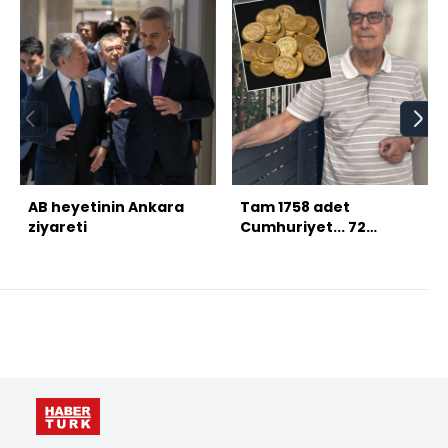
AB heyetinin Ankara
Tam 1758 adet
ziyareti
Cumhuriyet... 72
milyon TL'yi kaptırdı
acı tecrübesini anlattı!