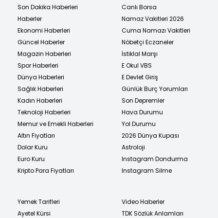
Son Dakika Haberleri
Canlı Borsa
Haberler
Namaz Vakitleri 2026
Ekonomi Haberleri
Cuma Namazı Vakitleri
Güncel Haberler
Nöbetçi Eczaneler
Magazin Haberleri
İstiklal Marşı
Spor Haberleri
E Okul VBS
Dünya Haberleri
E Devlet Giriş
Sağlık Haberleri
Günlük Burç Yorumları
Kadın Haberleri
Son Depremler
Teknoloji Haberleri
Hava Durumu
Memur ve Emekli Haberleri
Yol Durumu
Altın Fiyatları
2026 Dünya Kupası
Dolar Kuru
Astroloji
Euro Kuru
Instagram Dondurma
Kripto Para Fiyatları
Instagram Silme
Yemek Tarifleri
Video Haberler
Ayetel Kürsi
TDK Sözlük Anlamları