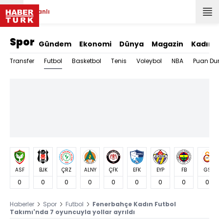
Canlı
Spor
Gündem
Ekonomi
Dünya
Magazin
Kadın
Futbol
Transfer
Basketbol
Tenis
Voleybol
NBA
Puan Du
ASF
BJK
ÇRZ
ALNY
ÇFK
EFK
EYP
FB
GS
0
0
0
0
0
0
0
0
0
Haberler
Spor
Futbol
Fenerbahçe Kadın Futbol
Takımı'nda 7 oyuncuyla yollar ayrıldı