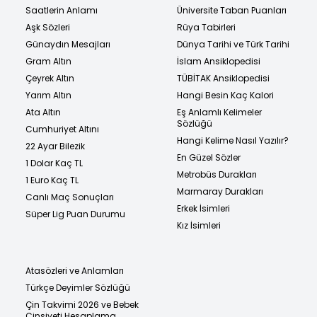
Saatlerin Anlamı
Üniversite Taban Puanları
Aşk Sözleri
Rüya Tabirleri
Günaydın Mesajları
Dünya Tarihi ve Türk Tarihi
Gram Altın
İslam Ansiklopedisi
Çeyrek Altın
TÜBİTAK Ansiklopedisi
Yarım Altın
Hangi Besin Kaç Kalori
Ata Altın
Eş Anlamlı Kelimeler
Sözlüğü
Cumhuriyet Altını
Hangi Kelime Nasıl Yazılır?
22 Ayar Bilezik
En Güzel Sözler
1 Dolar Kaç TL
Metrobüs Durakları
1 Euro Kaç TL
Marmaray Durakları
Canlı Maç Sonuçları
Erkek İsimleri
Süper Lig Puan Durumu
Kız İsimleri
Atasözleri ve Anlamları
Türkçe Deyimler Sözlüğü
Çin Takvimi 2026 ve Bebek
Cinsiyeti Hesaplama