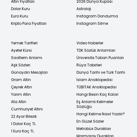
Altın Fiyatları
2026 Dünya Kupası
Dolar Kuru
Astroloji
Euro Kuru
Instagram Dondurma
Kripto Para Fiyatları
Instagram Silme
Yemek Tarifleri
Video Haberler
Ayetel Kürsi
TDK Sözlük Anlamları
Saatlerin Anlamı
Üniversite Taban Puanları
Aşk Sözleri
Rüya Tabirleri
Günaydın Mesajları
Dünya Tarihi ve Türk Tarihi
Gram Altın
İslam Ansiklopedisi
Çeyrek Altın
TÜBİTAK Ansiklopedisi
Yarım Altın
Hangi Besin Kaç Kalori
Ata Altın
Eş Anlamlı Kelimeler
Sözlüğü
Cumhuriyet Altını
Hangi Kelime Nasıl Yazılır?
22 Ayar Bilezik
En Güzel Sözler
1 Dolar Kaç TL
Metrobüs Durakları
1 Euro Kaç TL
Marmaray Durakları