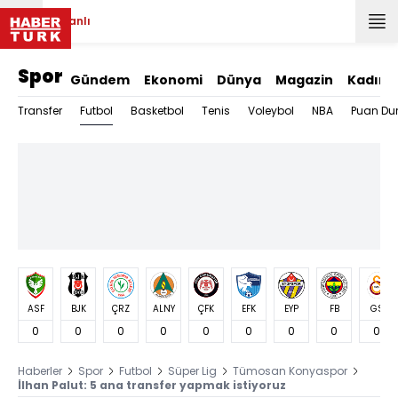
Canlı
Spor
Gündem
Ekonomi
Dünya
Magazin
Kadın
Futbol
Transfer
Basketbol
Tenis
Voleybol
NBA
Puan Du
ASF
BJK
ÇRZ
ALNY
ÇFK
EFK
EYP
FB
GS
0
0
0
0
0
0
0
0
0
Haberler
Spor
Futbol
Süper Lig
Tümosan Konyaspor
İlhan Palut: 5 ana transfer yapmak istiyoruz