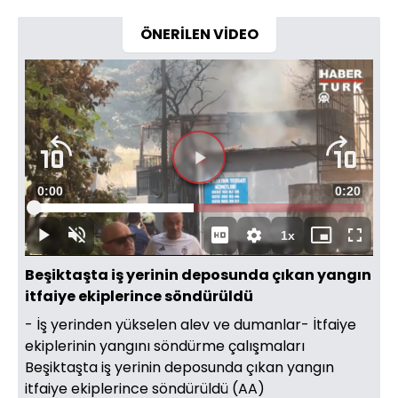
ÖNERİLEN VİDEO
Videoyu
Süre
0:00
Toplam
0:20
Oynat
Yüklendi
:
48.36%
Süre
1x
Oynat
Sesi
Oynatma
Mini
Tam
Aç
Hızı
oynatıcı
Ekran
Beşiktaşta iş yerinin deposunda çıkan yangın
itfaiye ekiplerince söndürüldü
- İş yerinden yükselen alev ve dumanlar- İtfaiye
ekiplerinin yangını söndürme çalışmaları
Beşiktaşta iş yerinin deposunda çıkan yangın
itfaiye ekiplerince söndürüldü (AA)