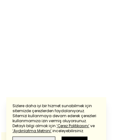
Sizlere daha iyi bir hizmet sunabilmek için
sitemizde çerezlerden faydalanıyoruz.
Sitemizi kullanmaya devam ederek çerezleri
Powered by
Translate
kullanmamıza izin vermiş oluyorsunuz.
Detaylı bilgi almak için
‘Çerez Politikasını’
ve
‘Aydınlatma Metnini’
inceleyebilirsiniz.
Bu çeviride
Google Translete
kullanılmıştır.