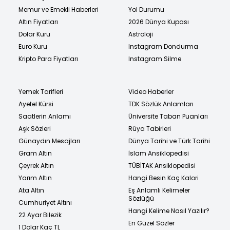
Memur ve Emekli Haberleri
Yol Durumu
Altın Fiyatları
2026 Dünya Kupası
Dolar Kuru
Astroloji
Euro Kuru
Instagram Dondurma
Kripto Para Fiyatları
Instagram Silme
Yemek Tarifleri
Video Haberler
Ayetel Kürsi
TDK Sözlük Anlamları
Saatlerin Anlamı
Üniversite Taban Puanları
Aşk Sözleri
Rüya Tabirleri
Günaydın Mesajları
Dünya Tarihi ve Türk Tarihi
Gram Altın
İslam Ansiklopedisi
Çeyrek Altın
TÜBİTAK Ansiklopedisi
Yarım Altın
Hangi Besin Kaç Kalori
Ata Altın
Eş Anlamlı Kelimeler
Sözlüğü
Cumhuriyet Altını
Hangi Kelime Nasıl Yazılır?
22 Ayar Bilezik
En Güzel Sözler
1 Dolar Kaç TL