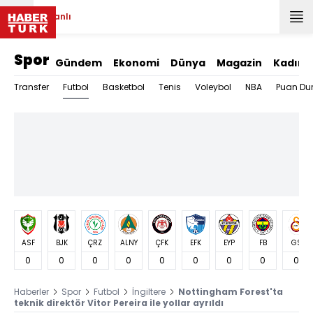
Canlı
Spor
Gündem
Ekonomi
Dünya
Magazin
Kadın
Futbol
Transfer
Basketbol
Tenis
Voleybol
NBA
Puan Du
ASF
BJK
ÇRZ
ALNY
ÇFK
EFK
EYP
FB
GS
0
0
0
0
0
0
0
0
0
Haberler
Spor
Futbol
İngiltere
Nottingham Forest'ta
teknik direktör Vitor Pereira ile yollar ayrıldı