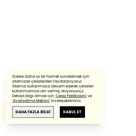
Sizlere daha iyi bir hizmet sunabilmek için
sitemizde çerezlerden faydalanıyoruz.
Sitemizi kullanmaya devam ederek çerezleri
Powered by
Translate
kullanmamıza izin vermiş oluyorsunuz.
Detaylı bilgi almak için
‘Çerez Politikasını’
ve
‘Aydınlatma Metnini’
inceleyebilirsiniz.
Bu çeviride
Google Translete
kullanılmıştır.
Anlam ve çeviri hatalarından
haberturk.com
DAHA FAZLA BİLGİ
KABUL ET
sorumlu değildir.