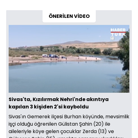
ÖNERİLEN VİDEO
Yüklendi
:
100.00%
Sesi
Oynatma
Aç
Hızı
Sivas'ta, Kızılırmak Nehri'nde akıntıya
kapılan 3 kişiden 2'si kayboldu
Sivas'ın Gemerek ilçesi Burhan köyünde, mevsimlik
işçi olduğu öğrenilen Gülistan Şahin (20) ile
aileleriyle köye gelen çocuklar Zerda (13) ve