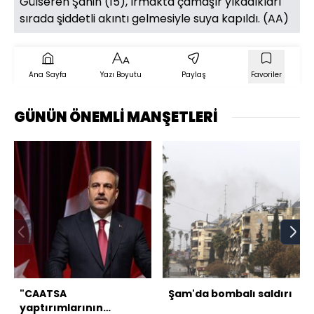
Gülseren Şahin (15), ırmakta çamaşır yıkadıkları
sırada şiddetli akıntı gelmesiyle suya kapıldı. (AA)
Ana Sayfa
Yazı Boyutu
Paylaş
Favoriler
GÜNÜN ÖNEMLİ MANŞETLERİ
"CAATSA
Şam'da bombalı saldırı
yaptırımlarının