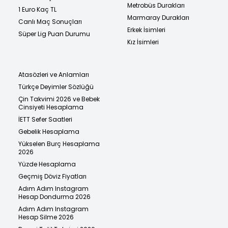
Metrobüs Durakları
1 Euro Kaç TL
Marmaray Durakları
Canlı Maç Sonuçları
Erkek İsimleri
Süper Lig Puan Durumu
Kız İsimleri
Atasözleri ve Anlamları
Türkçe Deyimler Sözlüğü
Çin Takvimi 2026 ve Bebek
Cinsiyeti Hesaplama
İETT Sefer Saatleri
Gebelik Hesaplama
Yükselen Burç Hesaplama
2026
Yüzde Hesaplama
Geçmiş Döviz Fiyatları
Adım Adım Instagram
Hesap Dondurma 2026
Adım Adım Instagram
Hesap Silme 2026